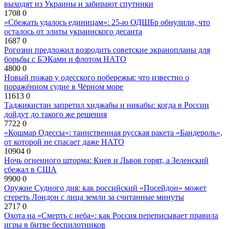
выходят из Украины и забирают спутники
1708
0
«Сбежать удалось единицам»: 25-ю ОДШБр обнулили, что
осталось от элиты украинского десанта
1687
0
Рогозин предложил возродить советские экранопланы для
борьбы с БЭКами и флотом НАТО
4800
0
Новый пожар у одесского побережья: что известно о
поражённом судне в Чёрном море
11613
0
Таджикистан запретил хиджабы и никабы: когда в России
дойдут до такого же решения
7722
0
«Кошмар Одессы»: таинственная русская ракета «Бандероль»,
от которой не спасает даже НАТО
10904
0
Ночь огненного шторма: Киев и Львов горят, а Зеленский
сбежал в США
9900
0
Оружие Судного дня: как российский «Посейдон» может
стереть Лондон с лица земли за считанные минуты
2717
0
Охота на «Смерть с неба»: как Россия переписывает правила
игры в битве беспилотников