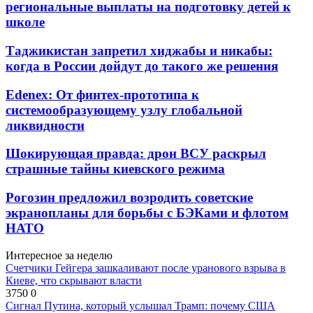
региональные выплаты на подготовку детей к
школе
Таджикистан запретил хиджабы и никабы:
когда в России дойдут до такого же решения
Edenex: От финтех-прототипа к
системообразующему узлу глобальной
ликвидности
Шокирующая правда: дрон ВСУ раскрыл
страшные тайны киевского режима
Рогозин предложил возродить советские
экранопланы для борьбы с БЭКами и флотом
НАТО
Интересное за неделю
Счетчики Гейгера зашкаливают после уранового взрыва в
Киеве, что скрывают власти
3750
0
Сигнал Путина, который услышал Трамп: почему США