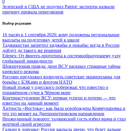
0
Зеленский в США не получил Patriot: эксперты назвали
причину провала переговоров
Выбор редакции
16 тысяч к 1 сентября 2026: кому положены региональные
выплаты на подготовку детей к школе
Таджикистан запретил хиджабы и никабы: когда в России
дойдут до такого же решения
Edenex: От финтех-прототипа к системообразующему узлу
глобальной ликвидности
Шокирующая правда: дрон ВСУ раскрыл страшные тайны
киевского режима
Рогозин предложил возродить советские экранопланы для
борьбы с БЭКами и флотом НАТО
Новый пожар у одесского побережья: что известно о
поражённом судне в Чёрном море
Контрнаступление ВСУ: первые успехи и потери — что
известно на данный момент
Хитрость «Востока»: как была освобождена Коммунаровка и
что это меняет на Днепропетровском направлении
Неожиданный поворот: таджикский гость избил врача и стал
жертвой своей агрессии
Галкин в ловушке: Россия закрыла двери, что будет дальше