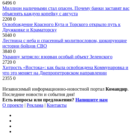
6496
0
Миллион наличными стал опасен. Почему банки заставят вас
объяснять каждую копейку с августа
2208
0
Освобождение Красного Кута и Торского открыло путь к
Дружковке и Краматорску
5040
0
Лестница с неба и спасенный молитвословом, шокирующие
истории бойцов СВО
3840
0
Украину затрясло: взорван особый объект Зеленского
2720
0
Хитрость «Востока»: как была освобождена Коммунаровка и
что это меняет на Днепропетровском направлении
2355
0
Независимый информационно-новостной портал
Командир
.
Последние новости и события дня!
Есть вопросы или предложения?
Напишите нам
О проекте
|
Реклама
|
Контакты