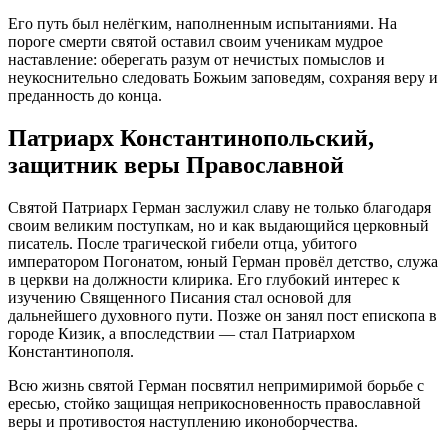
Его путь был нелёгким, наполненным испытаниями. На
пороге смерти святой оставил своим ученикам мудрое
наставление: оберегать разум от нечистых помыслов и
неукоснительно следовать Божьим заповедям, сохраняя веру и
преданность до конца.
Патриарх Константинопольский,
защитник веры Православной
Святой Патриарх Герман заслужил славу не только благодаря
своим великим поступкам, но и как выдающийся церковный
писатель. После трагической гибели отца, убитого
императором Погонатом, юный Герман провёл детство, служа
в церкви на должности клирика. Его глубокий интерес к
изучению Священного Писания стал основой для
дальнейшего духовного пути. Позже он занял пост епископа в
городе Кизик, а впоследствии — стал Патриархом
Константинополя.
Всю жизнь святой Герман посвятил непримиримой борьбе с
ересью, стойко защищая неприкосновенность православной
веры и противостоя наступлению иконоборчества.