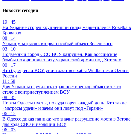
Новости сегодня
19 : 45
На Украине сгорел крупнейший склад маркетплейса Rozetka в
Броварах
08 : 14
Украину затрясло: взорван особый объект Зеленского
03 : 10
Подземный город ССО ВСУ разрушен. Как российские
бомбы похоронили элиту украинской армии под Хотенем
00 : 17
Что будет, если ВСУ уничтожат все хабы Wildberries и Ozon в
России
11 : 58
Для Украины случилось страшное: военкор объяснил, что
стало с контрнаступлением ВСУ
08 : 35
Порты Одессы пусты, но суда горят каждый день. Кто такие
«матросы удачи» и зачем они лезут под «Герани»
06 : 12
В Одессе дикая паника: что значит разрушение моста в Затоке
для хода СВО и изоляции ВСУ
06 : 03