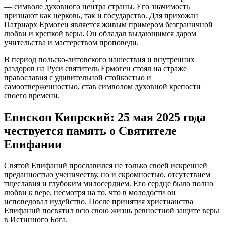
— символе духовного центра страны. Его значимость
признают как церковь, так и государство. Для прихожан
Патриарх Ермоген является живым примером безграничной
любви и крепкой веры. Он обладал выдающимся даром
учительства и мастерством проповеди.
В период польско-литовского нашествия и внутренних
раздоров на Руси святитель Ермоген стоял на страже
православия с удивительной стойкостью и
самоотверженностью, став символом духовной крепости
своего времени.
Епископ Кипрский: 25 мая 2025 года
чествуется память о Святителе
Епифании
Святой Епифаний прославился не только своей искренней
преданностью ученичеству, но и скромностью, отсутствием
тщеславия и глубоким милосердием. Его сердце было полно
любви к вере, несмотря на то, что в молодости он
исповедовал иудейство. После принятия христианства
Епифаний посвятил всю свою жизнь ревностной защите веры
в Истинного Бога.