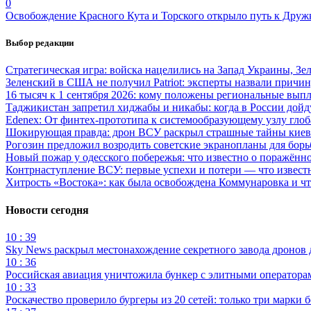
0
Освобождение Красного Кута и Торского открыло путь к Друж
Выбор редакции
Стратегическая игра: войска нацелились на Запад Украины, Зе
Зеленский в США не получил Patriot: эксперты назвали причи
16 тысяч к 1 сентября 2026: кому положены региональные выпл
Таджикистан запретил хиджабы и никабы: когда в России дойд
Edenex: От финтех-прототипа к системообразующему узлу гло
Шокирующая правда: дрон ВСУ раскрыл страшные тайны киев
Рогозин предложил возродить советские экранопланы для бо
Новый пожар у одесского побережья: что известно о поражённ
Контрнаступление ВСУ: первые успехи и потери — что извест
Хитрость «Востока»: как была освобождена Коммунаровка и ч
Новости сегодня
10 : 39
Sky News раскрыл местонахождение секретного завода дронов
10 : 36
Российская авиация уничтожила бункер с элитными оператор
10 : 33
Роскачество проверило бургеры из 20 сетей: только три марки 