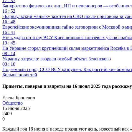
17 : 37
Банкротство физических лиц, ИП и пенсионеров — особеннос
16 : 52
«Барнаульский маньяк» захотел на СВО после приговора за уби
16 : 48
Европейские экс-чиновники тайно заговорили с Москвой о ми
16 : 41
Ночь удара по тылу ВСУ Киев лишился ключевых узлов снабж
19 : 45
На Украине сгорел крупнейший склад маркетплейса Rozetka в 
08 : 14
Украину затрясло: взорван особый объект Зеленского
03 : 10
Подземный город ССО ВСУ разрушен. Как российские бомбы 
Больше новостей
Приметы, поверья и запреты на 16 июня 2025 года расскажу
Елена Броневич
Общество
15 июня 2025
2409
0
Каждый год 16 июня в народе празднуют день, известный как 