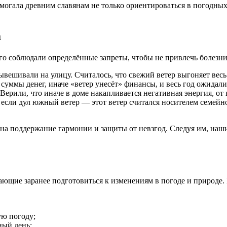
омогала древним славянам не только ориентироваться в погодны
а
го соблюдали определённые запреты, чтобы не привлечь болезни 
вешивали на улицу. Считалось, что свежий ветер выгоняет весь
суммы денег, иначе «ветер унесёт» финансы, и весь год ожидал
ерили, что иначе в доме накапливается негативная энергия, от 
если дул южный ветер — этот ветер считался носителем семейно
на поддержание гармонии и защиты от невзгод. Следуя им, наши
ющие заранее подготовиться к изменениям в погоде и природе. 
ую погоду;
ный день;