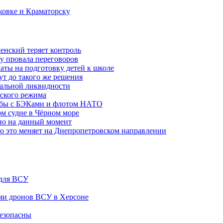
ковке и Краматорску
ленский теряет контроль
ну провала переговоров
аты на подготовку детей к школе
ут до такого же решения
бальной ликвидности
ского режима
рьбы с БЭКами и флотом НАТО
ом судне в Чёрном море
но на данный момент
то это меняет на Днепропетровском направлении
 для ВСУ
ами дронов ВСУ в Херсоне
безопасны