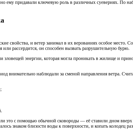
нно ему придавали ключевую роль в различных суевериях. По наб
ка
ие свойства, и ветер занимал в их верованиях особое место. Со
ся или рассердится, он способен вызвать разрушительную бурю.
и зловещей энергии, которая могла проникать в жилище и прино
од внимательно наблюдали за сменой направления ветра. Считал
;
.
али это с помощью обычной сковороды — её ставили дном вверх н
алось знаком близости воды к поверхности, и копать колодец ра