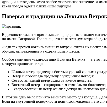
дующий в этот день, имел особое мистическое значение, и име
какая погода будет в ближайшем будущем.
Поверья и традиции на Лукьяна Ветря
В древности славяне приписывали природным стихиям магическ
по имени Вихровой. Говорили, что если этот дух ветра обидит
Люди тех времён боялись сильных вихрей, считая их носителям
обряды, направленные на охрану дома и двора.
Особое внимание уделялось дню Лукиана Ветряка — в этот пери
которую приносит ветер:
Южный ветер предвещал богатый урожай яровых культур
Ветер с юго-запада предвещал ухудшение погоды;
Северо-западный ветер сулил затяжное ненастье;
Восточный ветер ассоциировался с тяжёлыми болезнями;
Северо-восточный ветер означал дожди на несколько дней
В этот же день было принято выбирать место для колодца. Дел
Если на внутренней поверхности появлялся конденсат, это счит