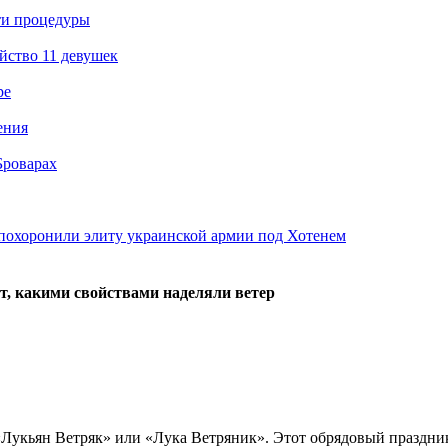
ти процедуры
йство 11 девушек
ре
ения
Броварах
похоронили элиту украинской армии под Хотенем
т, какими свойствами наделяли ветер
«Лукьян Ветряк» или «Лука Ветряник». Этот обрядовый праздник