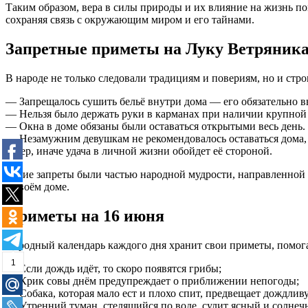
Таким образом, вера в силы природы и их влияние на жизнь п
сохраняя связь с окружающим миром и его тайнами.
Запретные приметы на Луку Ветряник
В народе не только следовали традициям и повериям, но и стро
— Запрещалось сушить бельё внутри дома — его обязательно вы
— Нельзя было держать руки в карманах при наличии крупной 
— Окна в доме обязаны были оставаться открытыми весь день. В
— Незамужним девушкам не рекомендовалось оставаться дома, 
ветер, иначе удача в личной жизни обойдет её стороной.
Такие запреты были частью народной мудрости, направленной 
в своём доме.
Приметы на 16 июня
Народный календарь каждого дня хранит свои приметы, помога
1
— Если дождь идёт, то скоро появятся грибы;
— Крик совы днём предупреждает о приближении непогоды;
— Собака, которая мало ест и плохо спит, предвещает дождлив
— Утренний туман, стелящийся по воде, сулит ясный и солнеч