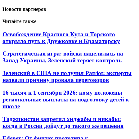
Новости партнеров
Читайте также
Освобождение Красного Кута и Торского
открыло путь к Дружковке и Краматорску
Стратегическая игра: войска нацелились на
Запад Украины, Зеленский теряет контроль
Зеленский в США не получил Patriot: эксперты
назвали причину провала переговоров
16 тысяч к 1 сентября 2026: кому положены
региональные выплаты на подготовку детей к
школе
Таджикистан запретил хиджабы и никабы:
когда в России дойдут до такого же решения
Edenex: От финтех-прототипа к