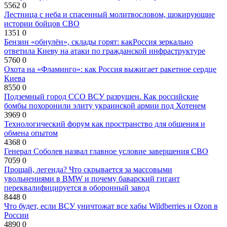
5562
0
Лестница с неба и спасенный молитвословом, шокирующие
истории бойцов СВО
1351
0
Бензин «обнулён», склады горят: какРоссия зеркально
ответила Киеву на атаки по гражданской инфраструктуре
5760
0
Охота на «Фламинго»: как Россия выжигает ракетное сердце
Киева
8550
0
Подземный город ССО ВСУ разрушен. Как российские
бомбы похоронили элиту украинской армии под Хотенем
3969
0
Технологический форум как пространство для общения и
обмена опытом
4368
0
Генерал Соболев назвал главное условие завершения СВО
7059
0
Прощай, легенда? Что скрывается за массовыми
увольнениями в BMW и почему баварский гигант
переквалифицируется в оборонный завод
8448
0
Что будет, если ВСУ уничтожат все хабы Wildberries и Ozon в
России
4890
0