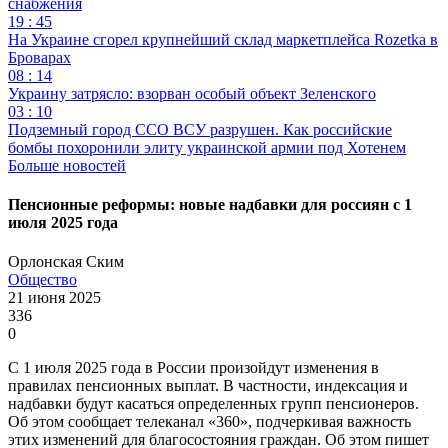
снабжения
19 : 45
На Украине сгорел крупнейший склад маркетплейса Rozetka в
Броварах
08 : 14
Украину затрясло: взорван особый объект Зеленского
03 : 10
Подземный город ССО ВСУ разрушен. Как российские
бомбы похоронили элиту украинской армии под Хотенем
Больше новостей
Пенсионные реформы: новые надбавки для россиян с 1
июля 2025 года
Орлонская Ским
Общество
21 июня 2025
336
0
С 1 июля 2025 года в России произойдут изменения в
правилах пенсионных выплат. В частности, индексация и
надбавки будут касаться определенных групп пенсионеров.
Об этом сообщает телеканал «360», подчеркивая важность
этих изменений для благосостояния граждан. Об этом пишет