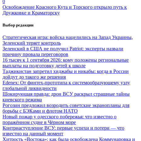
0
Освобождение Красного Кута и Торского открыло путь к
Дружковке и Краматорску
Выбор редакции
Стратегическая игра: войска нацелились на Запад Украины,
Зеленский теряет контроль
Зеленский в США не получил Patriot: эксперты назвали
причину провала переговоров
16 тысяч к 1 сентября 2026: кому положены региональные
выплаты на подготовку детей к школе
Таджикистан запретил хиджабы и никабы: когда в России
дойдут до такого же решения
Edenex: От финтех-прототипа к системообразующему узлу
глобальной ликвидности
Шокирующая правда: дрон ВСУ раскрыл страшные тайны
киевского режима
Рогозин предложил возродить советские экранопланы для
борьбы с БЭКами и флотом НАТО
Новый пожар у одесского побережья: что известно о
поражённом судне в Чёрном море
Контрнаступление ВСУ: первые успехи и потери — что
известно на данный момент
Хитрость «Востока»: как была освобождена Коммунаровка и