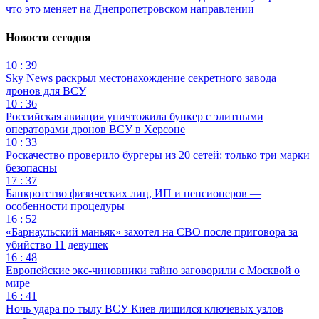
что это меняет на Днепропетровском направлении
Новости сегодня
10 : 39
Sky News раскрыл местонахождение секретного завода
дронов для ВСУ
10 : 36
Российская авиация уничтожила бункер с элитными
операторами дронов ВСУ в Херсоне
10 : 33
Роскачество проверило бургеры из 20 сетей: только три марки
безопасны
17 : 37
Банкротство физических лиц, ИП и пенсионеров —
особенности процедуры
16 : 52
«Барнаульский маньяк» захотел на СВО после приговора за
убийство 11 девушек
16 : 48
Европейские экс-чиновники тайно заговорили с Москвой о
мире
16 : 41
Ночь удара по тылу ВСУ Киев лишился ключевых узлов