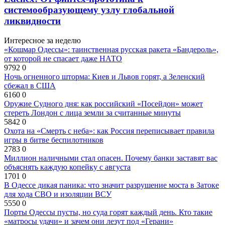
системообразующему узлу глобальной
ликвидности
Интересное за неделю
«Кошмар Одессы»: таинственная русская ракета «Бандероль»,
от которой не спасает даже НАТО
9792
0
Ночь огненного шторма: Киев и Львов горят, а Зеленский
сбежал в США
6160
0
Оружие Судного дня: как российский «Посейдон» может
стереть Лондон с лица земли за считанные минуты
5842
0
Охота на «Смерть с неба»: как Россия переписывает правила
игры в битве беспилотников
2783
0
Миллион наличными стал опасен. Почему банки заставят вас
объяснять каждую копейку с августа
1701
0
В Одессе дикая паника: что значит разрушение моста в Затоке
для хода СВО и изоляции ВСУ
5550
0
Порты Одессы пусты, но суда горят каждый день. Кто такие
«матросы удачи» и зачем они лезут под «Герани»