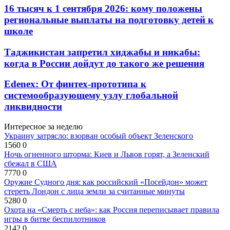
16 тысяч к 1 сентября 2026: кому положены
региональные выплаты на подготовку детей к
школе
Таджикистан запретил хиджабы и никабы:
когда в России дойдут до такого же решения
Edenex: От финтех-прототипа к
системообразующему узлу глобальной
ликвидности
Интересное за неделю
Украину затрясло: взорван особый объект Зеленского
1560
0
Ночь огненного шторма: Киев и Львов горят, а Зеленский
сбежал в США
7770
0
Оружие Судного дня: как российский «Посейдон» может
стереть Лондон с лица земли за считанные минуты
5280
0
Охота на «Смерть с неба»: как Россия переписывает правила
игры в битве беспилотников
2142
0