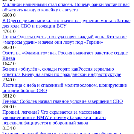
Миллион наличными стал опасен. Почему банки заставят вас
объяснять каждую копейку с августа
6900
0
В Одессе дикая паника: что значит разрушение моста в Затоке
для хода СВО и изоляции ВСУ
4761
0
Порты Одессы пусты, но суда горят каждый день. Кто такие
«матросы удачи» и зачем они лезут под «Герани»
3820
0
Охота на «Фламинго»: как Россия выжигает ракетное сердце
Киева
1647
0
Бензин «обнулён», склады горят: какРоссия зеркально
ответила Киеву на атаки по гражданской инфраструктуре
2340
0
Лестница с неба и спасенный молитвословом, шокирующие
истории бойцов СВО
3612
0
Генерал Соболев назвал главное условие завершения СВО
8500
0
Прощай, легенда? Что скрывается за массовыми
увольнениями в BMW и почему баварский гигант
переквалифицируется в оборонный завод
8134
0
Технологический форум как пространство для общения и