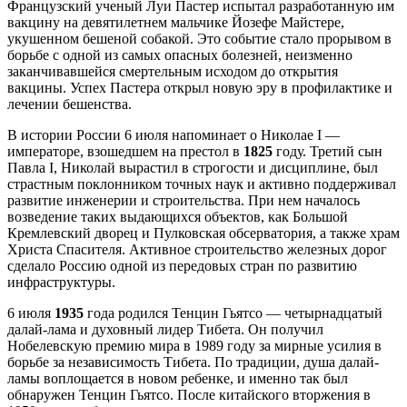
Французский ученый Луи Пастер испытал разработанную им
вакцину на девятилетнем мальчике Йозефе Майстере,
укушенном бешеной собакой. Это событие стало прорывом в
борьбе с одной из самых опасных болезней, неизменно
заканчивавшейся смертельным исходом до открытия
вакцины. Успех Пастера открыл новую эру в профилактике и
лечении бешенства.
В истории России 6 июля напоминает о Николае I —
императоре, взошедшем на престол в
1825
году. Третий сын
Павла I, Николай вырастил в строгости и дисциплине, был
страстным поклонником точных наук и активно поддерживал
развитие инженерии и строительства. При нем началось
возведение таких выдающихся объектов, как Большой
Кремлевский дворец и Пулковская обсерватория, а также храм
Христа Спасителя. Активное строительство железных дорог
сделало Россию одной из передовых стран по развитию
инфраструктуры.
6 июля
1935
года родился Тенцин Гьятсо — четырнадцатый
далай-лама и духовный лидер Тибета. Он получил
Нобелевскую премию мира в 1989 году за мирные усилия в
борьбе за независимость Тибета. По традиции, душа далай-
ламы воплощается в новом ребенке, и именно так был
обнаружен Тенцин Гьятсо. После китайского вторжения в