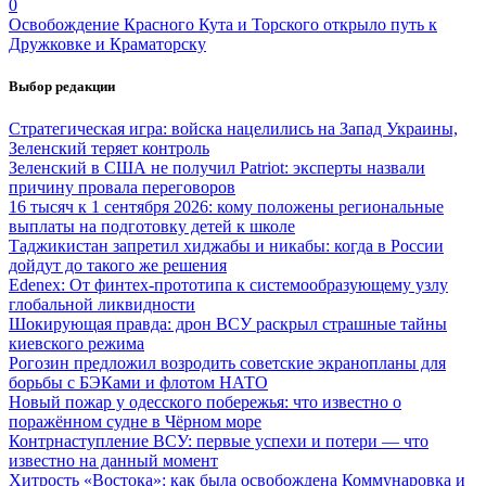
0
Освобождение Красного Кута и Торского открыло путь к
Дружковке и Краматорску
Выбор редакции
Стратегическая игра: войска нацелились на Запад Украины,
Зеленский теряет контроль
Зеленский в США не получил Patriot: эксперты назвали
причину провала переговоров
16 тысяч к 1 сентября 2026: кому положены региональные
выплаты на подготовку детей к школе
Таджикистан запретил хиджабы и никабы: когда в России
дойдут до такого же решения
Edenex: От финтех-прототипа к системообразующему узлу
глобальной ликвидности
Шокирующая правда: дрон ВСУ раскрыл страшные тайны
киевского режима
Рогозин предложил возродить советские экранопланы для
борьбы с БЭКами и флотом НАТО
Новый пожар у одесского побережья: что известно о
поражённом судне в Чёрном море
Контрнаступление ВСУ: первые успехи и потери — что
известно на данный момент
Хитрость «Востока»: как была освобождена Коммунаровка и