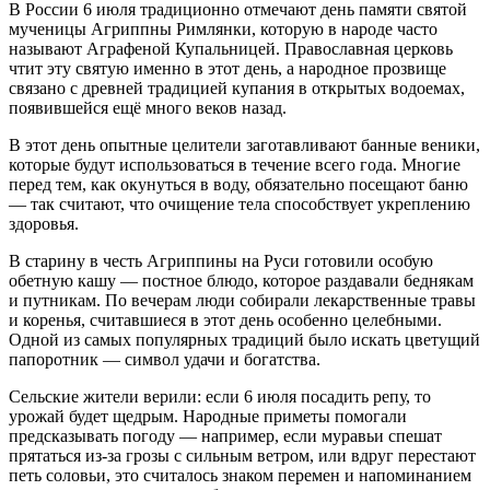
В России 6 июля традиционно отмечают день памяти святой
мученицы Агриппны Римлянки, которую в народе часто
называют Аграфеной Купальницей. Православная церковь
чтит эту святую именно в этот день, а народное прозвище
связано с древней традицией купания в открытых водоемах,
появившейся ещё много веков назад.
В этот день опытные целители заготавливают банные веники,
которые будут использоваться в течение всего года. Многие
перед тем, как окунуться в воду, обязательно посещают баню
— так считают, что очищение тела способствует укреплению
здоровья.
В старину в честь Агриппины на Руси готовили особую
обетную кашу — постное блюдо, которое раздавали беднякам
и путникам. По вечерам люди собирали лекарственные травы
и коренья, считавшиеся в этот день особенно целебными.
Одной из самых популярных традиций было искать цветущий
папоротник — символ удачи и богатства.
Сельские жители верили: если 6 июля посадить репу, то
урожай будет щедрым. Народные приметы помогали
предсказывать погоду — например, если муравьи спешат
прятаться из-за грозы с сильным ветром, или вдруг перестают
петь соловьи, это считалось знаком перемен и напоминанием