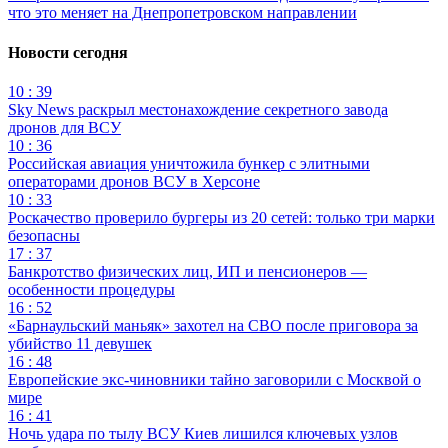
что это меняет на Днепропетровском направлении
Новости сегодня
10 : 39
Sky News раскрыл местонахождение секретного завода
дронов для ВСУ
10 : 36
Российская авиация уничтожила бункер с элитными
операторами дронов ВСУ в Херсоне
10 : 33
Роскачество проверило бургеры из 20 сетей: только три марки
безопасны
17 : 37
Банкротство физических лиц, ИП и пенсионеров —
особенности процедуры
16 : 52
«Барнаульский маньяк» захотел на СВО после приговора за
убийство 11 девушек
16 : 48
Европейские экс-чиновники тайно заговорили с Москвой о
мире
16 : 41
Ночь удара по тылу ВСУ Киев лишился ключевых узлов