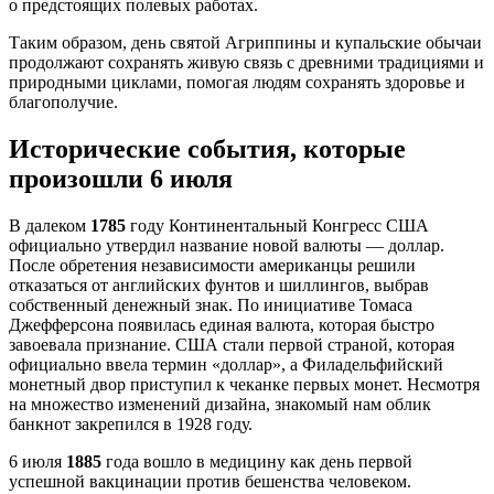
о предстоящих полевых работах.
Таким образом, день святой Агриппины и купальские обычаи
продолжают сохранять живую связь с древними традициями и
природными циклами, помогая людям сохранять здоровье и
благополучие.
Исторические события, которые
произошли 6 июля
В далеком
1785
году Континентальный Конгресс США
официально утвердил название новой валюты — доллар.
После обретения независимости американцы решили
отказаться от английских фунтов и шиллингов, выбрав
собственный денежный знак. По инициативе Томаса
Джефферсона появилась единая валюта, которая быстро
завоевала признание. США стали первой страной, которая
официально ввела термин «доллар», а Филадельфийский
монетный двор приступил к чеканке первых монет. Несмотря
на множество изменений дизайна, знакомый нам облик
банкнот закрепился в 1928 году.
6 июля
1885
года вошло в медицину как день первой
успешной вакцинации против бешенства человеком.