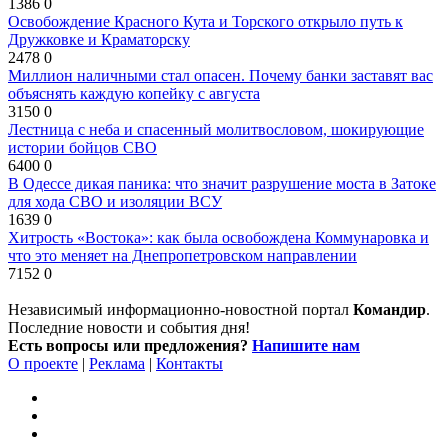
1386
0
Освобождение Красного Кута и Торского открыло путь к
Дружковке и Краматорску
2478
0
Миллион наличными стал опасен. Почему банки заставят вас
объяснять каждую копейку с августа
3150
0
Лестница с неба и спасенный молитвословом, шокирующие
истории бойцов СВО
6400
0
В Одессе дикая паника: что значит разрушение моста в Затоке
для хода СВО и изоляции ВСУ
1639
0
Хитрость «Востока»: как была освобождена Коммунаровка и
что это меняет на Днепропетровском направлении
7152
0
Независимый информационно-новостной портал
Командир
.
Последние новости и события дня!
Есть вопросы или предложения?
Напишите нам
О проекте
|
Реклама
|
Контакты