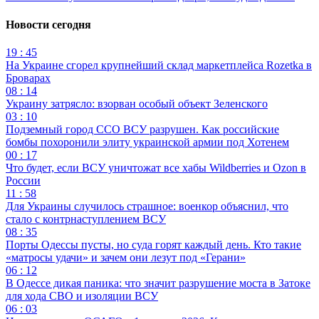
Новости сегодня
19 : 45
На Украине сгорел крупнейший склад маркетплейса Rozetka в
Броварах
08 : 14
Украину затрясло: взорван особый объект Зеленского
03 : 10
Подземный город ССО ВСУ разрушен. Как российские
бомбы похоронили элиту украинской армии под Хотенем
00 : 17
Что будет, если ВСУ уничтожат все хабы Wildberries и Ozon в
России
11 : 58
Для Украины случилось страшное: военкор объяснил, что
стало с контрнаступлением ВСУ
08 : 35
Порты Одессы пусты, но суда горят каждый день. Кто такие
«матросы удачи» и зачем они лезут под «Герани»
06 : 12
В Одессе дикая паника: что значит разрушение моста в Затоке
для хода СВО и изоляции ВСУ
06 : 03