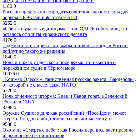
выходят из Украины и забирают спутники
1180
0
Рогозин предложил возродить советские экранопланы для
борьбы с БЭКами и флотом НАТО
3262
0
«Сбежать удалось единицам»: 25-ю ОДШБр обнулили, что
осталось от элиты украинского десанта
4176
0
Таджикистан запретил хиджабы и никабы: когда в России
дойдут до такого же решения
1840
0
Новый пожар у одесского побережья: что известно о
поражённом судне в Чёрном море
10076
0
«Кошмар Одессы»: таинственная русская ракета «Бандероль»,
от которой не спасает даже НАТО
6720
0
Ночь огненного шторма: Киев и Львов горят, а Зеленский
сбежал в США
8398
0
Оружие Судного дня: как российский «Посейдон» может
стереть Лондон с лица земли за считанные минуты
9588
0
Охота на «Смерть с неба»: как Россия переписывает правила
игры в битве беспилотников