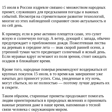
15 июля в России издревле связано с множеством народных
примет, служивших для предсказания погоды и важных
событий. Несмотря на стремительное развитие технологий,
многие из этих наблюдений сохраняют свою актуальность и
по сей день.
К примеру, если в реке активно плещется сазан, это сулит
ясную и солнечную погоду. А ветер, дующий с запада, обычно
предупреждает о приближении дождя. Пожелтевшая листва
на деревьях в середине лета — знак скорой ранней осени, а
утренний туман часто предвещает солнечный и ясный день.
Если муравьи вдруг исчезают из поля зрения, стоит ожидать
осадков в ближайшее время.
Кроме того, народные поверья рекомендуют воздержаться от
крупных покупок 15 июля, в то время как завершение уже
начатых дел принесет успех. Сны, увиденные в эту ночь,
могут сбыться, но не полностью — поэтому лучше держать их
в секрете.
Таким образом, старинные приметы продолжают помогать
людям ориентироваться в природных явлениях и принимать
важные решения даже в наше время, напоминая о тесной
связи человека с окружающим миром.