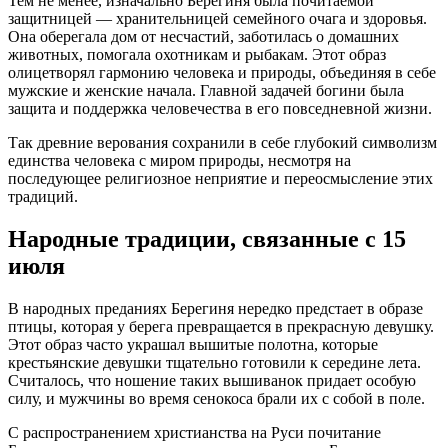
Тем не менее, изначально Берегиня была почитаемой
защитницей — хранительницей семейного очага и здоровья.
Она оберегала дом от несчастий, заботилась о домашних
животных, помогала охотникам и рыбакам. Этот образ
олицетворял гармонию человека и природы, объединяя в себе
мужские и женские начала. Главной задачей богини была
защита и поддержка человечества в его повседневной жизни.
Так древние верования сохранили в себе глубокий символизм
единства человека с миром природы, несмотря на
последующее религиозное неприятие и переосмысление этих
традиций.
Народные традиции, связанные с 15
июля
В народных преданиях Берегиня нередко предстает в образе
птицы, которая у берега превращается в прекрасную девушку.
Этот образ часто украшал вышитые полотна, которые
крестьянские девушки тщательно готовили к середине лета.
Считалось, что ношение таких вышиванок придает особую
силу, и мужчины во время сенокоса брали их с собой в поле.
С распространением христианства на Руси почитание