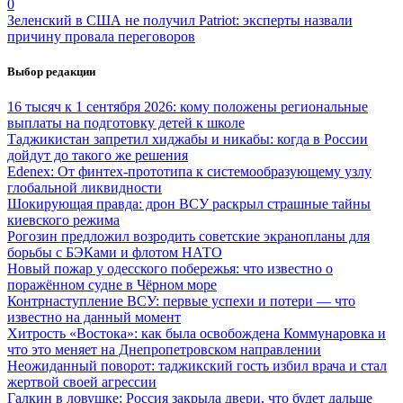
0
Зеленский в США не получил Patriot: эксперты назвали
причину провала переговоров
Выбор редакции
16 тысяч к 1 сентября 2026: кому положены региональные
выплаты на подготовку детей к школе
Таджикистан запретил хиджабы и никабы: когда в России
дойдут до такого же решения
Edenex: От финтех-прототипа к системообразующему узлу
глобальной ликвидности
Шокирующая правда: дрон ВСУ раскрыл страшные тайны
киевского режима
Рогозин предложил возродить советские экранопланы для
борьбы с БЭКами и флотом НАТО
Новый пожар у одесского побережья: что известно о
поражённом судне в Чёрном море
Контрнаступление ВСУ: первые успехи и потери — что
известно на данный момент
Хитрость «Востока»: как была освобождена Коммунаровка и
что это меняет на Днепропетровском направлении
Неожиданный поворот: таджикский гость избил врача и стал
жертвой своей агрессии
Галкин в ловушке: Россия закрыла двери, что будет дальше