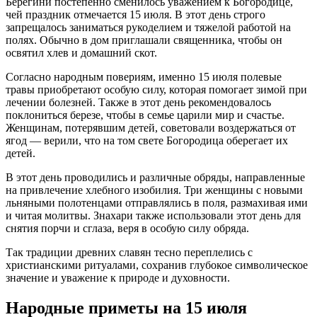
Берегини постепенно сменилось уважением к Богородице,
чей праздник отмечается 15 июля. В этот день строго
запрещалось заниматься рукоделием и тяжелой работой на
полях. Обычно в дом приглашали священника, чтобы он
освятил хлев и домашний скот.
Согласно народным повериям, именно 15 июля полевые
травы приобретают особую силу, которая помогает зимой при
лечении болезней. Также в этот день рекомендовалось
поклониться березе, чтобы в семье царили мир и счастье.
Женщинам, потерявшим детей, советовали воздержаться от
ягод — верили, что на том свете Богородица оберегает их
детей.
В этот день проводились и различные обряды, направленные
на привлечение хлебного изобилия. Три женщины с новыми
льняными полотенцами отправлялись в поля, размахивая ими
и читая молитвы. Знахари также использовали этот день для
снятия порчи и сглаза, веря в особую силу обряда.
Так традиции древних славян тесно переплелись с
христианскими ритуалами, сохранив глубокое символическое
значение и уважение к природе и духовности.
Народные приметы на 15 июля