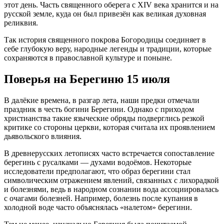
этот день. Часть священного оберега с XIV века хранится и на
русской земле, куда он был привезён как великая духовная
реликвия.
Так история священного покрова Богородицы соединяет в
себе глубокую веру, народные легенды и традиции, которые
сохраняются в православной культуре и поныне.
Поверья на Берегиню 15 июля
В далёкие времена, в разгар лета, наши предки отмечали
праздник в честь богини Берегини. Однако с приходом
христианства такие языческие обряды подверглись резкой
критике со стороны церкви, которая считала их проявлением
дьявольского влияния.
В древнерусских летописях часто встречается сопоставление
берегинь с русалками — духами водоёмов. Некоторые
исследователи предполагают, что образ берегини стал
символическим отражением явлений, связанных с лихорадкой
и болезнями, ведь в народном сознании вода ассоциировалась
с очагами болезней. Например, болезнь после купания в
холодной воде часто объяснялась «налетом» берегини.