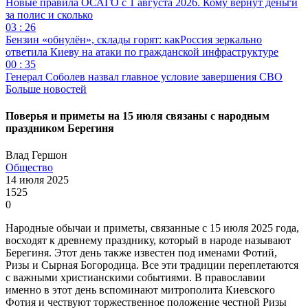
Новые правила ОСАГО с 1 августа 2026. Кому вернут деньги
за полис и сколько
03 : 26
Бензин «обнулён», склады горят: какРоссия зеркально
ответила Киеву на атаки по гражданской инфраструктуре
00 : 35
Генерал Соболев назвал главное условие завершения СВО
Больше новостей
Поверья и приметы на 15 июля связаны с народным
праздником Берегиня
Влад Гершон
Общество
14 июля 2025
1525
0
Народные обычаи и приметы, связанные с 15 июля 2025 года,
восходят к древнему празднику, который в народе называют
Берегиня. Этот день также известен под именами Фотий,
Ризы и Сырная Богородица. Все эти традиции переплетаются
с важными христианскими событиями. В православии
именно в этот день вспоминают митрополита Киевского
Фотия и чествуют торжественное положение честной Ризы