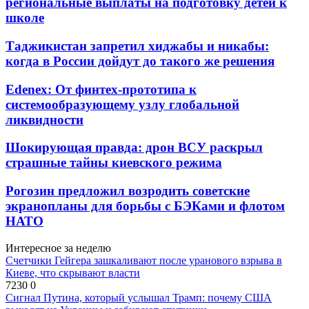
региональные выплаты на подготовку детей к
школе
Таджикистан запретил хиджабы и никабы:
когда в России дойдут до такого же решения
Edenex: От финтех-прототипа к
системообразующему узлу глобальной
ликвидности
Шокирующая правда: дрон ВСУ раскрыл
страшные тайны киевского режима
Рогозин предложил возродить советские
экранопланы для борьбы с БЭКами и флотом
НАТО
Интересное за неделю
Счетчики Гейгера зашкаливают после уранового взрыва в
Киеве, что скрывают власти
7230
0
Сигнал Путина, который услышал Трамп: почему США