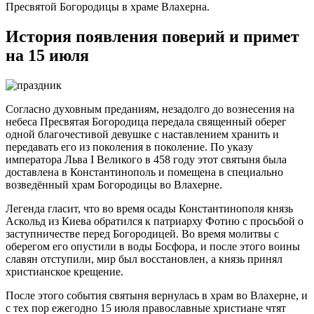
Пресвятой Богородицы в храме Влахерна.
История появления поверий и примет
на 15 июля
Согласно духовным преданиям, незадолго до вознесения на
небеса Пресвятая Богородица передала священный оберег
одной благочестивой девушке с наставлением хранить и
передавать его из поколения в поколение. По указу
императора Льва I Великого в 458 году этот святыня была
доставлена в Константинополь и помещена в специально
возведённый храм Богородицы во Влахерне.
Легенда гласит, что во время осады Константинополя князь
Аскольд из Киева обратился к патриарху Фотию с просьбой о
заступничестве перед Богородицей. Во время молитвы с
оберегом его опустили в воды Босфора, и после этого воины
славян отступили, мир был восстановлен, а князь принял
христианское крещение.
После этого события святыня вернулась в храм во Влахерне, и
с тех пор ежегодно 15 июля православные христиане чтят