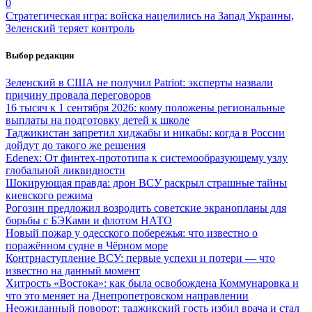
0
Стратегическая игра: войска нацелились на Запад Украины,
Зеленский теряет контроль
Выбор редакции
Зеленский в США не получил Patriot: эксперты назвали
причину провала переговоров
16 тысяч к 1 сентября 2026: кому положены региональные
выплаты на подготовку детей к школе
Таджикистан запретил хиджабы и никабы: когда в России
дойдут до такого же решения
Edenex: От финтех-прототипа к системообразующему узлу
глобальной ликвидности
Шокирующая правда: дрон ВСУ раскрыл страшные тайны
киевского режима
Рогозин предложил возродить советские экранопланы для
борьбы с БЭКами и флотом НАТО
Новый пожар у одесского побережья: что известно о
поражённом судне в Чёрном море
Контрнаступление ВСУ: первые успехи и потери — что
известно на данный момент
Хитрость «Востока»: как была освобождена Коммунаровка и
что это меняет на Днепропетровском направлении
Неожиданный поворот: таджикский гость избил врача и стал