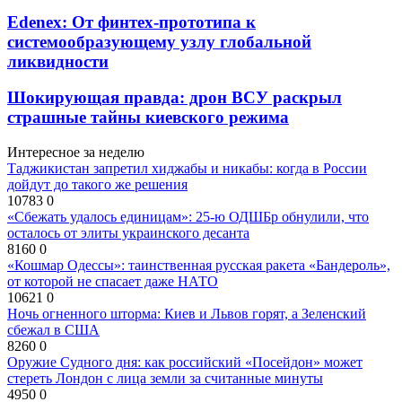
Edenex: От финтех-прототипа к
системообразующему узлу глобальной
ликвидности
Шокирующая правда: дрон ВСУ раскрыл
страшные тайны киевского режима
Интересное за неделю
Таджикистан запретил хиджабы и никабы: когда в России
дойдут до такого же решения
10783
0
«Сбежать удалось единицам»: 25-ю ОДШБр обнулили, что
осталось от элиты украинского десанта
8160
0
«Кошмар Одессы»: таинственная русская ракета «Бандероль»,
от которой не спасает даже НАТО
10621
0
Ночь огненного шторма: Киев и Львов горят, а Зеленский
сбежал в США
8260
0
Оружие Судного дня: как российский «Посейдон» может
стереть Лондон с лица земли за считанные минуты
4950
0