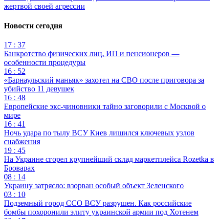
жертвой своей агрессии
Новости сегодня
17 : 37
Банкротство физических лиц, ИП и пенсионеров —
особенности процедуры
16 : 52
«Барнаульский маньяк» захотел на СВО после приговора за
убийство 11 девушек
16 : 48
Европейские экс-чиновники тайно заговорили с Москвой о
мире
16 : 41
Ночь удара по тылу ВСУ Киев лишился ключевых узлов
снабжения
19 : 45
На Украине сгорел крупнейший склад маркетплейса Rozetka в
Броварах
08 : 14
Украину затрясло: взорван особый объект Зеленского
03 : 10
Подземный город ССО ВСУ разрушен. Как российские
бомбы похоронили элиту украинской армии под Хотенем