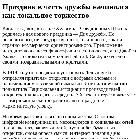
Праздник в честь дружбы начинался
как локальное торжество
Когда-то давно, в начале XX века, в Соединённых Штатах
родилась идея нового праздника — Дня дружбы. Не
религиозного, не государственного, а личного и, как ни
странно, коммерчески ориентированного. Предложение
исходило вовсе не от философов или социологов, а от Джойса
Холла — основателя компании Hallmark Cards, известной
своими поздравительными открытками.
В 1919 году он предложил устраивать День дружбы,
отправляя приятелям открытки с добрыми словами и
напоминанием о взаимной симпатии. Инициативу охотно
подхватила Национальная ассоциация производителей
открыток. Однако уже к середине XX века интерес к дате угас
— американцы быстро распознали в празднике
маркетинговую уловку.
Но время расставило всё по своим местам. С ростом
цифровой коммуникации, мессенджеров и социальных сетей
привычка поздравлять друзей, пусть и без бумажных
открыток, снова обрела смысл. Интернет подарил Дню
дружбы вторую жизнь — в новом формате и с глобальным