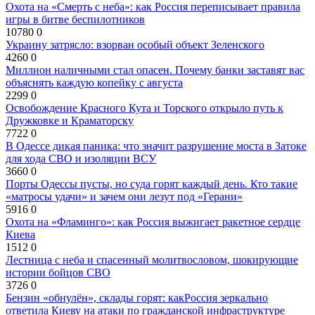
Охота на «Смерть с неба»: как Россия переписывает правила
игры в битве беспилотников
10780
0
Украину затрясло: взорван особый объект Зеленского
4260
0
Миллион наличными стал опасен. Почему банки заставят вас
объяснять каждую копейку с августа
2299
0
Освобождение Красного Кута и Торского открыло путь к
Дружковке и Краматорску
7722
0
В Одессе дикая паника: что значит разрушение моста в Затоке
для хода СВО и изоляции ВСУ
3660
0
Порты Одессы пусты, но суда горят каждый день. Кто такие
«матросы удачи» и зачем они лезут под «Герани»
5916
0
Охота на «Фламинго»: как Россия выжигает ракетное сердце
Киева
1512
0
Лестница с неба и спасенный молитвословом, шокирующие
истории бойцов СВО
3726
0
Бензин «обнулён», склады горят: какРоссия зеркально
ответила Киеву на атаки по гражданской инфраструктуре