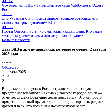
00 : 17
Что будет, если ВСУ уничтожат все хабы Wildberries и Ozon в
России
11 : 58
Для Украины случилось страшное: военкор объяснил, что
стало с контрнаступлением ВСУ
08 : 35
Порты Одессы пусты, но суда горят каждый день. Кто такие
«матросы удачи» и зачем они лезут под «Герани»
Больше новостей
День ВДВ и другие праздники, которые отмечают 2 августа
2025 года
admin
Общество
1 августа 2025
2134
0
В первые дни августа в России традиционно чествуют
представителей одного из самых уважаемых родов войск —
отмечается День Воздушно-десантных войск. Это не просто
профессиональный праздник, но и повод поздравить родных,
друзей и всех, кто носил или носит голубой берет.