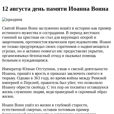
12 августа день памяти Иоанна Воина
Святой Иоанн Воин заслуженно вошёл в историю как пример
истинного мужества и сострадания. В период жестоких
гонений на христиан он стал для верующих опорой и
защитником, противостоя языческим преследователям. Иоанн
не только предупреждал своих соратников о надвигающихся
угрозах, но и активно помогал им: предоставлял укрытие,
организовывал безопасный отход и оказывал помощь
больным и нуждающимся.
Император Юлиан Отступник, узнав о смелой деятельности
Иоанна, пришёл в ярость и приказал заключить святого в
тюрьму. Однако в 363 году, во время войны между Римской
империей и Персией, правитель был убит, что позволило
Иоанну обрести свободу. С тех пор он посвятил оставшуюся
жизнь служению людям, ведя праведный и скромный образ
жизни.
Иоанн Воин ушёл из жизни в глубокой старости,
естественной смертью, оставив потомкам пример