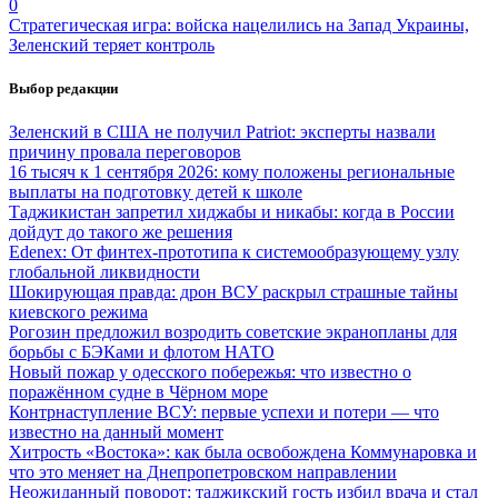
0
Стратегическая игра: войска нацелились на Запад Украины,
Зеленский теряет контроль
Выбор редакции
Зеленский в США не получил Patriot: эксперты назвали
причину провала переговоров
16 тысяч к 1 сентября 2026: кому положены региональные
выплаты на подготовку детей к школе
Таджикистан запретил хиджабы и никабы: когда в России
дойдут до такого же решения
Edenex: От финтех-прототипа к системообразующему узлу
глобальной ликвидности
Шокирующая правда: дрон ВСУ раскрыл страшные тайны
киевского режима
Рогозин предложил возродить советские экранопланы для
борьбы с БЭКами и флотом НАТО
Новый пожар у одесского побережья: что известно о
поражённом судне в Чёрном море
Контрнаступление ВСУ: первые успехи и потери — что
известно на данный момент
Хитрость «Востока»: как была освобождена Коммунаровка и
что это меняет на Днепропетровском направлении
Неожиданный поворот: таджикский гость избил врача и стал