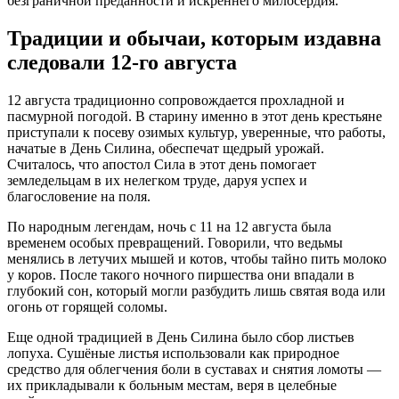
безграничной преданности и искреннего милосердия.
Традиции и обычаи, которым издавна
следовали 12-го августа
12 августа традиционно сопровождается прохладной и
пасмурной погодой. В старину именно в этот день крестьяне
приступали к посеву озимых культур, уверенные, что работы,
начатые в День Силина, обеспечат щедрый урожай.
Считалось, что апостол Сила в этот день помогает
земледельцам в их нелегком труде, даруя успех и
благословение на поля.
По народным легендам, ночь с 11 на 12 августа была
временем особых превращений. Говорили, что ведьмы
менялись в летучих мышей и котов, чтобы тайно пить молоко
у коров. После такого ночного пиршества они впадали в
глубокий сон, который могли разбудить лишь святая вода или
огонь от горящей соломы.
Еще одной традицией в День Силина было сбор листьев
лопуха. Сушёные листья использовали как природное
средство для облегчения боли в суставах и снятия ломоты —
их прикладывали к больным местам, веря в целебные