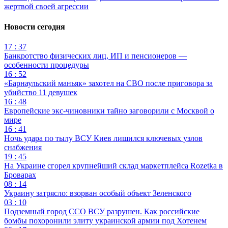
жертвой своей агрессии
Новости сегодня
17 : 37
Банкротство физических лиц, ИП и пенсионеров —
особенности процедуры
16 : 52
«Барнаульский маньяк» захотел на СВО после приговора за
убийство 11 девушек
16 : 48
Европейские экс-чиновники тайно заговорили с Москвой о
мире
16 : 41
Ночь удара по тылу ВСУ Киев лишился ключевых узлов
снабжения
19 : 45
На Украине сгорел крупнейший склад маркетплейса Rozetka в
Броварах
08 : 14
Украину затрясло: взорван особый объект Зеленского
03 : 10
Подземный город ССО ВСУ разрушен. Как российские
бомбы похоронили элиту украинской армии под Хотенем