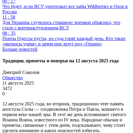
00 : 17
Что будет, если ВСУ уничтожат все хабы Wildberries и Ozon в
России
11 : 58
Для Украины случилось страшное: военкор объяснил, что
стало с контрнаступлением ВСУ
08 : 35
Порты Одессы пусты, но суда горят каждый день. Кто такие
«матросы удачи» и зачем они лезут под «Герани»
Больше новостей
Традиции, приметы и поверья на 12 августа 2025 года
Дмитрий Соколов
Общество
11 августа 2025
3472
0
12 августа 2025 года, во вторник, традиционно чтят память
апостола Силы — сподвижника Петра и Павла, жившего в
первом веке нашей эры. В этот же день вспоминают святого
Иоанна Воина, известного из IV века. Народные обычаи и
приметы, связанные с этим днём, подсказывают, чему стоит
уделить внимание и каких опасностей избегать.