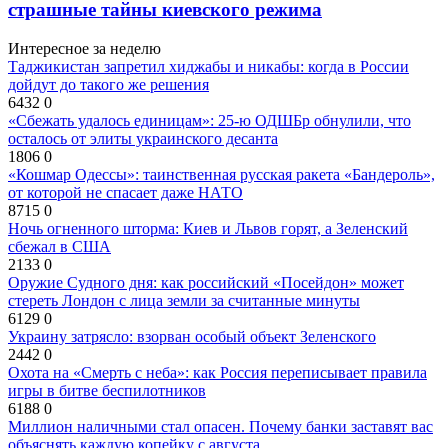
страшные тайны киевского режима
Интересное за неделю
Таджикистан запретил хиджабы и никабы: когда в России
дойдут до такого же решения
6432
0
«Сбежать удалось единицам»: 25-ю ОДШБр обнулили, что
осталось от элиты украинского десанта
1806
0
«Кошмар Одессы»: таинственная русская ракета «Бандероль»,
от которой не спасает даже НАТО
8715
0
Ночь огненного шторма: Киев и Львов горят, а Зеленский
сбежал в США
2133
0
Оружие Судного дня: как российский «Посейдон» может
стереть Лондон с лица земли за считанные минуты
6129
0
Украину затрясло: взорван особый объект Зеленского
2442
0
Охота на «Смерть с неба»: как Россия переписывает правила
игры в битве беспилотников
6188
0
Миллион наличными стал опасен. Почему банки заставят вас
объяснять каждую копейку с августа