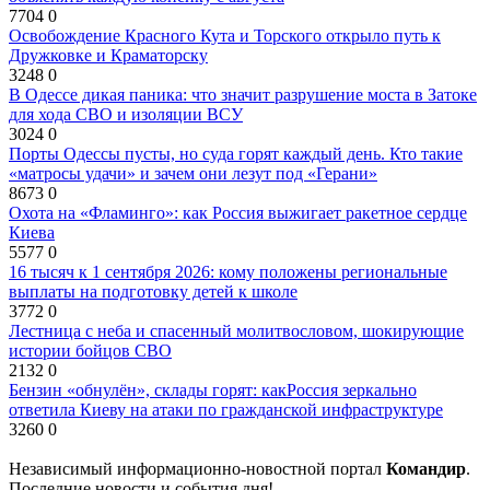
7704
0
Освобождение Красного Кута и Торского открыло путь к
Дружковке и Краматорску
3248
0
В Одессе дикая паника: что значит разрушение моста в Затоке
для хода СВО и изоляции ВСУ
3024
0
Порты Одессы пусты, но суда горят каждый день. Кто такие
«матросы удачи» и зачем они лезут под «Герани»
8673
0
Охота на «Фламинго»: как Россия выжигает ракетное сердце
Киева
5577
0
16 тысяч к 1 сентября 2026: кому положены региональные
выплаты на подготовку детей к школе
3772
0
Лестница с неба и спасенный молитвословом, шокирующие
истории бойцов СВО
2132
0
Бензин «обнулён», склады горят: какРоссия зеркально
ответила Киеву на атаки по гражданской инфраструктуре
3260
0
Независимый информационно-новостной портал
Командир
.
Последние новости и события дня!