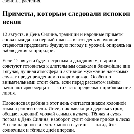
свойства растения.
Приметы, которым следовали испокон
веков
12 августа, в День Силина, традиции и народные приметы
снова выходят на первый план — в этот день верующие
стараются предсказать будущую погоду и урожай, опираясь на
наблюдения за природой.
Если 12 августа будет ветреным и дождливым, старики
советуют готовиться к длительным осадкам в ближайшие дни.
Тягучая, душная атмосфера и активное жужжание насекомых
служат предупреждением о скором дожде. Особенно
внимательными стоит быть, если перед рассветом звёзды
начинают ярко мерцать — это часто предвещает приближение
ливня.
Плодоносная рябина в этот день считается знаком холодной
зимы и ранней осени. Иней, покрывающий деревья утром,
обещает хороший урожай озимых культур. Тёплая и сухая
погода в День Силина, наоборот, сулит обилие грибов в лесах.
А если на дороге и кустах много паутины — ожидайте
солнечных и тёплых дней впереди.