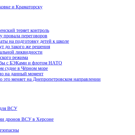
ковке и Краматорску
ленский теряет контроль
ну провала переговоров
аты на подготовку детей к школе
ут до такого же решения
бальной ликвидности
ского режима
рьбы с БЭКами и флотом НАТО
ом судне в Чёрном море
но на данный момент
то это меняет на Днепропетровском направлении
 для ВСУ
ами дронов ВСУ в Херсоне
безопасны