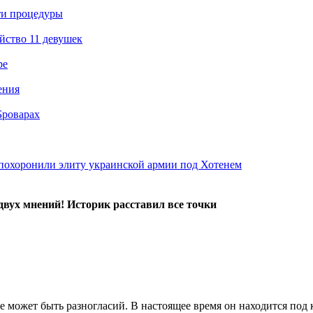
ти процедуры
йство 11 девушек
ре
ения
Броварах
похоронили элиту украинской армии под Хотенем
 двух мнений! Историк расставил все точки
 может быть разногласий. В настоящее время он находится под ко