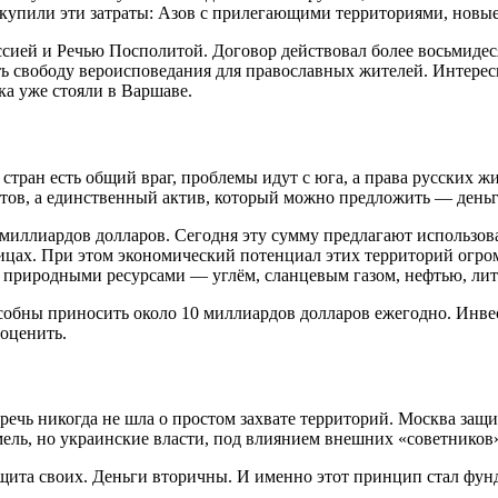
купили эти затраты: Азов с прилегающими территориями, новые
ией и Речью Посполитой. Договор действовал более восьмидеся
ь свободу вероисповедания для православных жителей. Интерес
ка уже стояли в Варшаве.
х стран есть общий враг, проблемы идут с юга, а права русских 
ов, а единственный актив, который можно предложить — деньг
 миллиардов долларов. Сегодня эту сумму предлагают использов
цах. При этом экономический потенциал этих территорий огром
природными ресурсами — углём, сланцевым газом, нефтью, лит
бны приносить около 10 миллиардов долларов ежегодно. Инвест
еоценить.
речь никогда не шла о простом захвате территорий. Москва защ
ель, но украинские власти, под влиянием внешних «советников»
защита своих. Деньги вторичны. И именно этот принцип стал фу