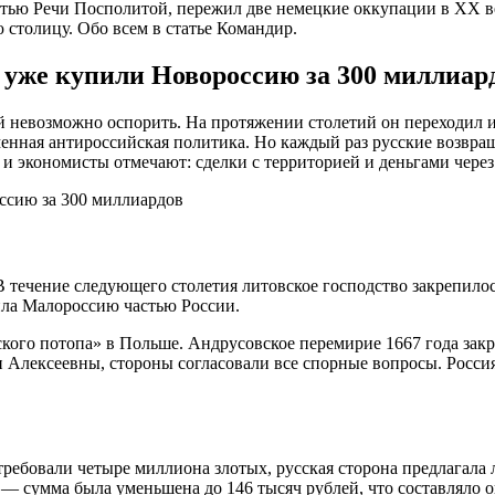
стью Речи Посполитой, пережил две немецкие оккупации в XX ве
 столицу. Обо всем в статье Командир.
и уже купили Новороссию за 300 миллиар
й невозможно оспорить. На протяжении столетий он переходил из
енная антироссийская политика. Но каждый раз русские возвращ
и и экономисты отмечают: сделки с территорией и деньгами чере
В течение следующего столетия литовское господство закрепилос
ила Малороссию частью России.
ского потопа» в Польше. Андрусовское перемирие 1667 года зак
ьи Алексеевны, стороны согласовали все спорные вопросы. Росси
ребовали четыре миллиона злотых, русская сторона предлагала 
— сумма была уменьшена до 146 тысяч рублей, что составляло 