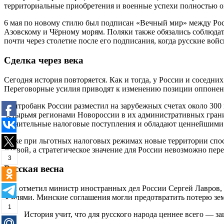
территориальные приобретения и военные успехи полностью о
6 мая по новому стилю был подписан «Вечный мир» между Росс
Азовскому и Чёрному морям. Поляки также обязались соблюдат
почти через столетие после его подписания, когда русские войс
Сделка через века
Сегодня история повторяется. Как и тогда, у России и соседни
Переговорные усилия приводят к изменению позиции оппонент
Центробанк России разместил на зарубежных счетах около 300
четырьмя регионами Новороссии в их административных грани
значительные налоговые поступления и обладают ценнейшими 
Даже при льготных налоговых режимах новые территории спосо
лихвой, а стратегическое значение для России невозможно пер
3
Русская весна
Как отметил министр иностранных дел России Сергей Лавров, 
землями. Минские соглашения могли предотвратить потерю зем
1
История учит, что для русского народа ценнее всего — 