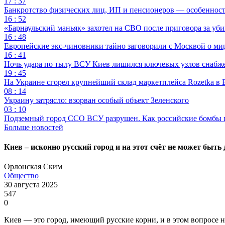
17 : 37
Банкротство физических лиц, ИП и пенсионеров — особеннос
16 : 52
«Барнаульский маньяк» захотел на СВО после приговора за уби
16 : 48
Европейские экс-чиновники тайно заговорили с Москвой о ми
16 : 41
Ночь удара по тылу ВСУ Киев лишился ключевых узлов снабж
19 : 45
На Украине сгорел крупнейший склад маркетплейса Rozetka в 
08 : 14
Украину затрясло: взорван особый объект Зеленского
03 : 10
Подземный город ССО ВСУ разрушен. Как российские бомбы 
Больше новостей
Киев – исконно русский город и на этот счёт не может быть
Орлонская Ским
Общество
30 августа 2025
547
0
Киев — это город, имеющий русские корни, и в этом вопросе не