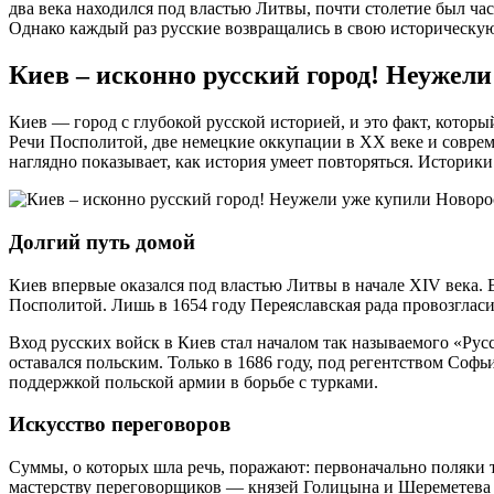
два века находился под властью Литвы, почти столетие был ча
Однако каждый раз русские возвращались в свою историческую
Киев – исконно русский город! Неужел
Киев — город с глубокой русской историей, и это факт, которы
Речи Посполитой, две немецкие оккупации в XX веке и соврем
наглядно показывает, как история умеет повторяться. Историк
Долгий путь домой
Киев впервые оказался под властью Литвы в начале XIV века. 
Посполитой. Лишь в 1654 году Переяславская рада провозглас
Вход русских войск в Киев стал началом так называемого «Рус
оставался польским. Только в 1686 году, под регентством Соф
поддержкой польской армии в борьбе с турками.
Искусство переговоров
Суммы, о которых шла речь, поражают: первоначально поляки т
мастерству переговорщиков — князей Голицынa и Шереметева 