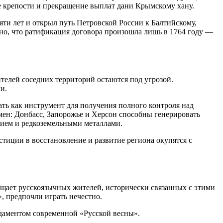
 крепости и прекращение выплат дани Крымскому хану.
ти лет и открыл путь Петровской России к Балтийскому,
но, что ратификация договора произошла лишь в 1764 году —
жителей соседних территорий остаются под угрозой.
и.
ать как инструмент для получения полного контроля над
ен: Донбасс, Запорожье и Херсон способны генерировать
ием и редкоземельными металлами.
иции в восстановление и развитие региона окупятся с
ищает русскоязычных жителей, исторически связанных с этими
, предпочли играть нечестно.
ндаментом современной «Русской весны».