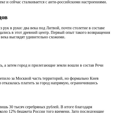
ке и сейчас сталкивается с анти-российскими настроениями.
дов
 рук в руки: два века под Литвой, почти столетие в составе
ались в этот древний центр. Первый опыт такого возвращения
з века выглядят удивительно схожими.
ь, а затем город и прилегающие земли вошли в состав Речи
репило за Москвой часть территорий, но формально Киев
я отказалась платить за город напрямую, ограничившись
лишь 30 тысяч серебряных рублей. В итоге благодаря
около 12% бюджета России того времени. Зато последующие