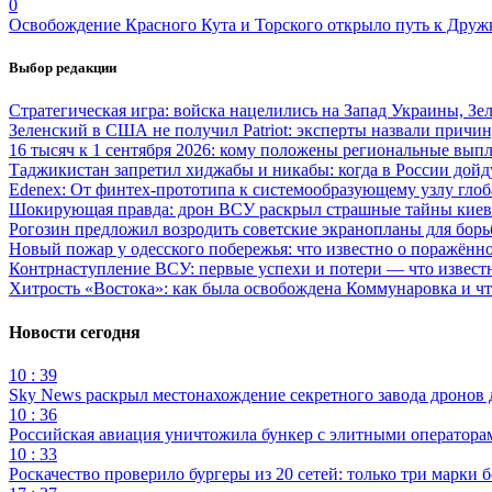
0
Освобождение Красного Кута и Торского открыло путь к Друж
Выбор редакции
Стратегическая игра: войска нацелились на Запад Украины, Зе
Зеленский в США не получил Patriot: эксперты назвали причи
16 тысяч к 1 сентября 2026: кому положены региональные выпл
Таджикистан запретил хиджабы и никабы: когда в России дойд
Edenex: От финтех-прототипа к системообразующему узлу гло
Шокирующая правда: дрон ВСУ раскрыл страшные тайны киев
Рогозин предложил возродить советские экранопланы для бо
Новый пожар у одесского побережья: что известно о поражённ
Контрнаступление ВСУ: первые успехи и потери — что извест
Хитрость «Востока»: как была освобождена Коммунаровка и ч
Новости сегодня
10 : 39
Sky News раскрыл местонахождение секретного завода дронов
10 : 36
Российская авиация уничтожила бункер с элитными оператор
10 : 33
Роскачество проверило бургеры из 20 сетей: только три марки 