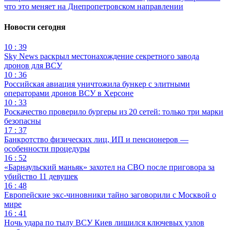
что это меняет на Днепропетровском направлении
Новости сегодня
10 : 39
Sky News раскрыл местонахождение секретного завода
дронов для ВСУ
10 : 36
Российская авиация уничтожила бункер с элитными
операторами дронов ВСУ в Херсоне
10 : 33
Роскачество проверило бургеры из 20 сетей: только три марки
безопасны
17 : 37
Банкротство физических лиц, ИП и пенсионеров —
особенности процедуры
16 : 52
«Барнаульский маньяк» захотел на СВО после приговора за
убийство 11 девушек
16 : 48
Европейские экс-чиновники тайно заговорили с Москвой о
мире
16 : 41
Ночь удара по тылу ВСУ Киев лишился ключевых узлов