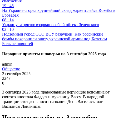
снабжения
19 : 45
На Украине сгорел крупнейший склад маркетплейса Rozetka в
Броварах
08 : 14
Украину затрясло: взорван особый объект Зеленского
03 : 10
Подземный город ССО ВСУ разрушен. Как российские
бомбы похоронили элиту украинской армии под Хотенем
Больше новостей
Народные приметы и поверья на 3 сентября 2025 года
admin
Общество
2 сентября 2025
2247
0
3 сентября 2025 года православные верующие вспоминают
святого апостола Фаддея и мученицу Вассy. В народной
традиции этот день носит название День Василисы или
Василисы Льняницы.
Чего следует избегать 3 сентября