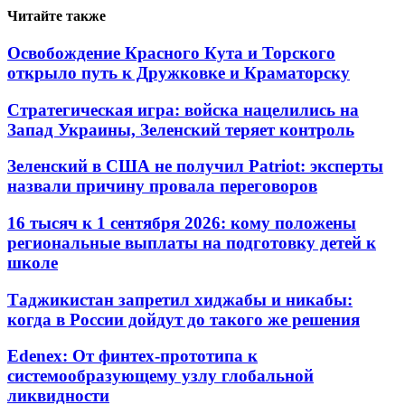
Читайте также
Освобождение Красного Кута и Торского
открыло путь к Дружковке и Краматорску
Стратегическая игра: войска нацелились на
Запад Украины, Зеленский теряет контроль
Зеленский в США не получил Patriot: эксперты
назвали причину провала переговоров
16 тысяч к 1 сентября 2026: кому положены
региональные выплаты на подготовку детей к
школе
Таджикистан запретил хиджабы и никабы:
когда в России дойдут до такого же решения
Edenex: От финтех-прототипа к
системообразующему узлу глобальной
ликвидности