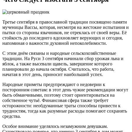
Третье сентября в православной традиции посвящено памяти
мученицы Вассы, которая, несмотря на жестокие испытания и
пытки со стороны язычников, не отреклась от своей веры. Её
стойкость до последнего вдохновляет верующих и сегодня,
напоминая о важности духовной непоколебимости.
С этим днём связаны и народные сельскохозяйственные
традиции. На Руси 3 сентября начинали сбор урожая льна и
яблок, а также высевали щавель, завершение которого
планировали до начала октября. Считалось, что работа,
начатая в этот день, приносит наибольший успех.
Народные приметы предупреждают о недоверии к
посторонним советам: в этот день чужие рекомендации могут
быть обманчивыми, поэтому стоит ориентироваться на
собственное чутьё. Финансовая сфера также требует
осторожности: необдуманные траты способны привести к
трудностям, тогда как разумные расходы помогают сохранять
средства.
Особое внимание уделялось незамужним девушкам.
Существовало поверье, что именно 3 сентября в дом может