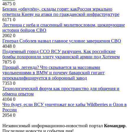
4675
0
Бензин «обнулён», склады горят: какРоссия зеркально
ответила Киеву на атаки по гражданской инфраструктуре
6171
0
Лестница с неба и спасенный молитвословом, шокирующие
истории бойцов СВО
2002
0
Генерал Соболев назвал главное условие завершения СВО
4048
0
Подземный город ССО ВСУ разрушен. Как российские
бомбы похоронили элиту украинской армии под Хотенем
7875
0
Прощай, легенда? Что скрывается за массовыми
увольнениями в BMW и почему баварский гигант
переквалифицируется в оборонный завод
7353
0
Технологический форум как пространство для общения и
обмена опытом
4104
0
Что будет, если ВСУ уничтожат все хабы Wildberries и Ozon в
России
2054
0
Независимый информационно-новостной портал
Командир
.
Последние новости и события дня!