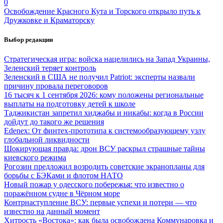
0
Освобождение Красного Кута и Торского открыло путь к
Дружковке и Краматорску
Выбор редакции
Стратегическая игра: войска нацелились на Запад Украины,
Зеленский теряет контроль
Зеленский в США не получил Patriot: эксперты назвали
причину провала переговоров
16 тысяч к 1 сентября 2026: кому положены региональные
выплаты на подготовку детей к школе
Таджикистан запретил хиджабы и никабы: когда в России
дойдут до такого же решения
Edenex: От финтех-прототипа к системообразующему узлу
глобальной ликвидности
Шокирующая правда: дрон ВСУ раскрыл страшные тайны
киевского режима
Рогозин предложил возродить советские экранопланы для
борьбы с БЭКами и флотом НАТО
Новый пожар у одесского побережья: что известно о
поражённом судне в Чёрном море
Контрнаступление ВСУ: первые успехи и потери — что
известно на данный момент
Хитрость «Востока»: как была освобождена Коммунаровка и