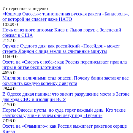
Интересное за неделю
«Кошмар Одессы»: таинственная русская ракета «Бандероль»,
от которой не спасает даже НАТО
10249
0
Ночь огненного шторма: Киев и Львов горят, а Зеленский
сбежал в США
2152
0
Оружие Судного дня: как российский «Посейдон» может
стереть Лондон с лица земли за считанные минуты
11609
0
Охота на «Смерть с неба»: как Россия переписывает правила
игры в битве беспилотников
4655
0
Миллион наличными стал опасен. Почему банки заставят вас
объяснять каждую копейку с августа
2844
0
В Одессе дикая паника: что значит разрушение моста в Затоке
для хода СВО и изоляции ВСУ
2150
0
Порты Одессы пусты, но суда горят каждый день. Кто такие
«матросы удачи» и зачем они лезут под «Герани»
7326
0
Охота на «Фламинго»: как Россия выжигает ракетное сердце
Киева