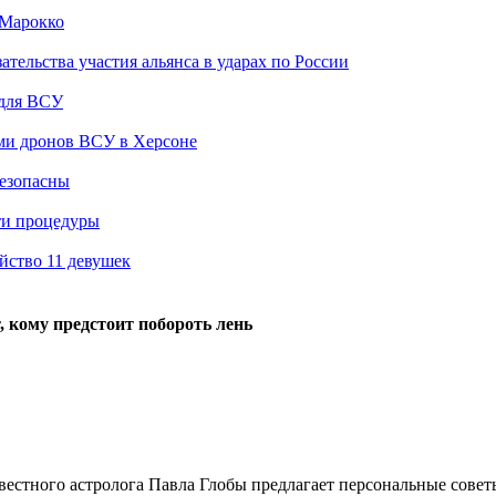
 Марокко
ельства участия альянса в ударах по России
 для ВСУ
ами дронов ВСУ в Херсоне
безопасны
ти процедуры
йство 11 девушек
, кому предстоит побороть лень
звестного астролога Павла Глобы предлагает персональные советы