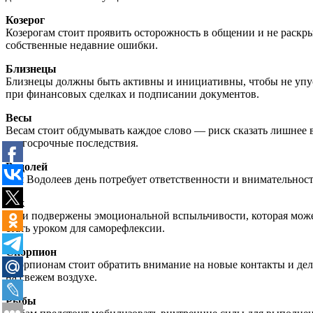
Козерог
Козерогам стоит проявить осторожность в общении и не раск
собственные недавние ошибки.
Близнецы
Близнецы должны быть активны и инициативны, чтобы не упус
при финансовых сделках и подписании документов.
Весы
Весам стоит обдумывать каждое слово — риск сказать лишнее 
долгосрочные последствия.
Водолей
Для Водолеев день потребует ответственности и внимательност
Рак
Раки подвержены эмоциональной вспыльчивости, которая может
стать уроком для саморефлексии.
Скорпион
Скорпионам стоит обратить внимание на новые контакты и де
на свежем воздухе.
Рыбы