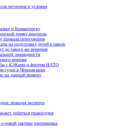
исок регионов и условия
ковке и Краматорску
ленский теряет контроль
ну провала переговоров
аты на подготовку детей к школе
ут до такого же решения
бальной ликвидности
ского режима
рьбы с БЭКами и флотом НАТО
ом судне в Чёрном море
но на данный момент
дов: реакция эксперта
 может добиться правосудия
 о новой тактике противника