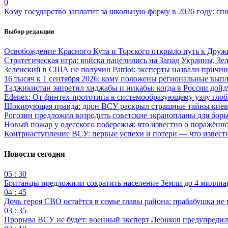
0
Кому государство заплатит за школьную форму в 2026 году: сп
Выбор редакции
Освобождение Красного Кута и Торского открыло путь к Друж
Стратегическая игра: войска нацелились на Запад Украины, Зе
Зеленский в США не получил Patriot: эксперты назвали причи
16 тысяч к 1 сентября 2026: кому положены региональные выпл
Таджикистан запретил хиджабы и никабы: когда в России дойд
Edenex: От финтех-прототипа к системообразующему узлу гло
Шокирующая правда: дрон ВСУ раскрыл страшные тайны киев
Рогозин предложил возродить советские экранопланы для бо
Новый пожар у одесского побережья: что известно о поражённ
Контрнаступление ВСУ: первые успехи и потери — что извест
Новости сегодня
05 : 30
Британцы предложили сократить население Земли до 4 миллиар
04 : 45
Дочь героя СВО остаётся в семье главы района: прабабушка не
03 : 35
Прорыва ВСУ не будет: военный эксперт Леонков предупредил