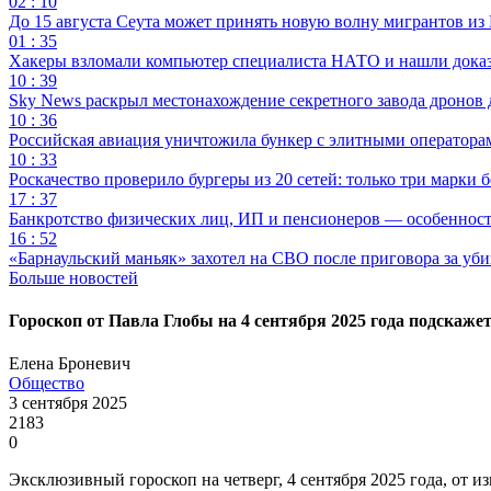
02 : 10
До 15 августа Сеута может принять новую волну мигрантов из
01 : 35
Хакеры взломали компьютер специалиста НАТО и нашли доказат
10 : 39
Sky News раскрыл местонахождение секретного завода дронов
10 : 36
Российская авиация уничтожила бункер с элитными оператор
10 : 33
Роскачество проверило бургеры из 20 сетей: только три марки 
17 : 37
Банкротство физических лиц, ИП и пенсионеров — особеннос
16 : 52
«Барнаульский маньяк» захотел на СВО после приговора за уби
Больше новостей
Гороскоп от Павла Глобы на 4 сентября 2025 года подскажет
Елена Броневич
Общество
3 сентября 2025
2183
0
Эксклюзивный гороскоп на четверг, 4 сентября 2025 года, от и