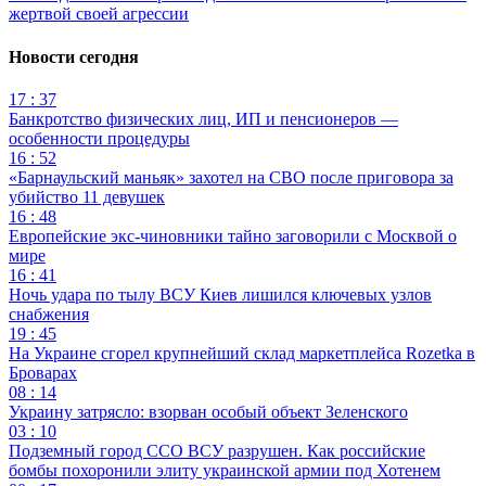
жертвой своей агрессии
Новости сегодня
17 : 37
Банкротство физических лиц, ИП и пенсионеров —
особенности процедуры
16 : 52
«Барнаульский маньяк» захотел на СВО после приговора за
убийство 11 девушек
16 : 48
Европейские экс-чиновники тайно заговорили с Москвой о
мире
16 : 41
Ночь удара по тылу ВСУ Киев лишился ключевых узлов
снабжения
19 : 45
На Украине сгорел крупнейший склад маркетплейса Rozetka в
Броварах
08 : 14
Украину затрясло: взорван особый объект Зеленского
03 : 10
Подземный город ССО ВСУ разрушен. Как российские
бомбы похоронили элиту украинской армии под Хотенем