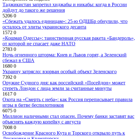
Таджикистан запретил хиджабы и никабы: когда в России
дойдут до такого же решения
5206
0
«Сбежать удалось единицам»: 25-ю ОДШБр обнулили, что
осталось от элиты украинского десанта
1572
0
«Кошмар Одессы»: таинственная русская ракета «Бандероль»,
от которой не спасает даже НАТО
2783
0
Ночь огненного шторма: Киев и Львов горят, а Зеленский
сбежал в США
1680
0
Украину затрясло: взорван особый объект Зеленского
7392
0
Оружие Судного дня: как российский «Посейдон» может
стереть Лондон с лица земли за считанные минуты
1617
0
Охота на «Смерть с неба»: как Россия переписывает правила
игры в битве беспилотников
6075
0
Миллион наличными стал опасен. Почему банки заставят вас
объяснять каждую копейку с августа
7008
0
Освобождение Красного Кута и Торского открыло путь к
Дружковке и Краматорску