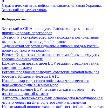
0
Стратегическая игра: войска нацелились на Запад Украины,
Зеленский теряет контроль
Выбор редакции
Зеленский в США не получил Patriot: эксперты назвали
причину провала переговоров
16 тысяч к 1 сентября 2026: кому положены региональные
выплаты на подготовку детей к школе
Таджикистан запретил хиджабы и никабы: когда в России
дойдут до такого же решения
Edenex: От финтех-прототипа к системообразующему узлу
глобальной ликвидности
Шокирующая правда: дрон ВСУ раскрыл страшные тайны
киевского режима
Рогозин предложил возродить советские экранопланы для
борьбы с БЭКами и флотом НАТО
Новый пожар у одесского побережья: что известно о
поражённом судне в Чёрном море
Контрнаступление ВСУ: первые успехи и потери — что
известно на данный момент
Хитрость «Востока»: как была освобождена Коммунаровка и
что это меняет на Днепропетровском направлении
Неожиданный поворот: таджикский гость избил врача и стал