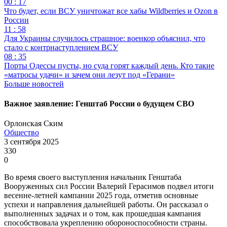
00 : 17
Что будет, если ВСУ уничтожат все хабы Wildberries и Ozon в
России
11 : 58
Для Украины случилось страшное: военкор объяснил, что
стало с контрнаступлением ВСУ
08 : 35
Порты Одессы пусты, но суда горят каждый день. Кто такие
«матросы удачи» и зачем они лезут под «Герани»
Больше новостей
Важное заявление: Генштаб России о будущем СВО
Орлонская Ским
Общество
3 сентября 2025
330
0
Во время своего выступления начальник Генштаба
Вооруженных сил России Валерий Герасимов подвел итоги
весенне-летней кампании 2025 года, отметив основные
успехи и направления дальнейшей работы. Он рассказал о
выполненных задачах и о том, как прошедшая кампания
способствовала укреплению обороноспособности страны.