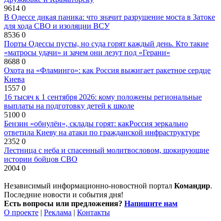
9614
0
В Одессе дикая паника: что значит разрушение моста в Затоке
для хода СВО и изоляции ВСУ
8536
0
Порты Одессы пусты, но суда горят каждый день. Кто такие
«матросы удачи» и зачем они лезут под «Герани»
8688
0
Охота на «Фламинго»: как Россия выжигает ракетное сердце
Киева
1557
0
16 тысяч к 1 сентября 2026: кому положены региональные
выплаты на подготовку детей к школе
5100
0
Бензин «обнулён», склады горят: какРоссия зеркально
ответила Киеву на атаки по гражданской инфраструктуре
2352
0
Лестница с неба и спасенный молитвословом, шокирующие
истории бойцов СВО
2004
0
Независимый информационно-новостной портал
Командир
.
Последние новости и события дня!
Есть вопросы или предложения?
Напишите нам
О проекте
|
Реклама
|
Контакты