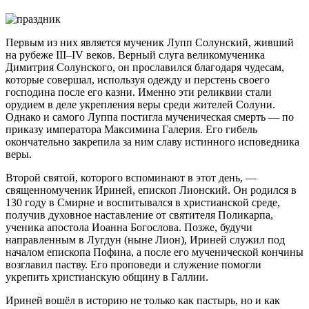
Первым из них является мученик Лупп Солунский, живший
на рубеже III–IV веков. Верный слуга великомученика
Димитрия Солунского, он прославился благодаря чудесам,
которые совершал, используя одежду и перстень своего
господина после его казни. Именно эти реликвии стали
орудием в деле укрепления веры среди жителей Солуни.
Однако и самого Луппа постигла мученическая смерть — по
приказу императора Максимина Галерия. Его гибель
окончательно закрепила за ним славу истинного исповедника
веры.
Второй святой, которого вспоминают в этот день, —
священномученик Ириней, епископ Лионский. Он родился в
130 году в Смирне и воспитывался в христианской среде,
получив духовное наставление от святителя Поликарпа,
ученика апостола Иоанна Богослова. Позже, будучи
направленным в Лугдун (ныне Лион), Ириней служил под
началом епископа Пофина, а после его мученической кончины
возглавил паству. Его проповеди и служение помогли
укрепить христианскую общину в Галлии.
Ириней вошёл в историю не только как пастырь, но и как