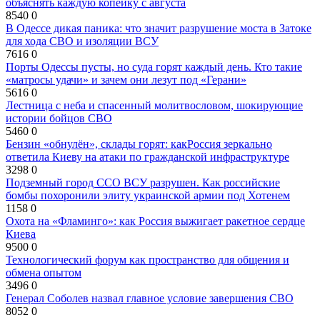
объяснять каждую копейку с августа
8540
0
В Одессе дикая паника: что значит разрушение моста в Затоке
для хода СВО и изоляции ВСУ
7616
0
Порты Одессы пусты, но суда горят каждый день. Кто такие
«матросы удачи» и зачем они лезут под «Герани»
5616
0
Лестница с неба и спасенный молитвословом, шокирующие
истории бойцов СВО
5460
0
Бензин «обнулён», склады горят: какРоссия зеркально
ответила Киеву на атаки по гражданской инфраструктуре
3298
0
Подземный город ССО ВСУ разрушен. Как российские
бомбы похоронили элиту украинской армии под Хотенем
1158
0
Охота на «Фламинго»: как Россия выжигает ракетное сердце
Киева
9500
0
Технологический форум как пространство для общения и
обмена опытом
3496
0
Генерал Соболев назвал главное условие завершения СВО
8052
0