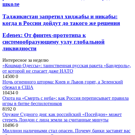
школе
Таджикистан запретил хиджабы и никабы:
когда в России дойдут до такого же решения
Edenex: От финтех-прототипа к
системообразующему узлу глобальной
ликвидности
Интересное за неделю
«Кошмар Одессы»: таинственная русская ракета «Бандероль»,
от которой не спасает даже НАТО
14500
0
Ночь огненного шторма: Киев и Львов горят, а Зеленский
сбежал в США
10434
0
Охота на «Смерть с неба»: как Россия переписывает правила
игры в битве беспилотников
8192
0
Оружие Судного дня: как российский «Посейдон» может
стереть Лондон с лица земли за считанные минуты
10496
0
Миллион наличными стал опасен. Почему банки заставят вас