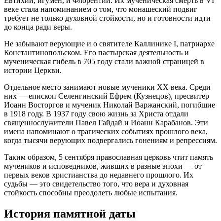
Евтихий, игумен, и Флорентий. Их мученическая смерть в VI
веке стала напоминанием о том, что монашеский подвиг
требует не только духовной стойкости, но и готовности идти
до конца ради веры.
Не забывают верующие и о святителе Каллинике I, патриархе
Константинопольском. Его пастырская деятельность и
мученическая гибель в 705 году стали важной страницей в
истории Церкви.
Отдельное место занимают новые мученики ХХ века. Среди
них — епископ Селенгинский Ефрем (Кузнецов), пресвитер
Иоанн Восторгов и мученик Николай Варжанский, погибшие
в 1918 году. В 1937 году свою жизнь за Христа отдали
священнослужители Павел Гайдай и Иоанн Карабанов. Эти
имена напоминают о трагических событиях прошлого века,
когда тысячи верующих подвергались гонениям и репрессиям.
Таким образом, 5 сентября православная церковь чтит память
мучеников и исповедников, живших в разные эпохи — от
первых веков христианства до недавнего прошлого. Их
судьбы — это свидетельство того, что вера и духовная
стойкость способны преодолеть любые испытания.
История памятной даты