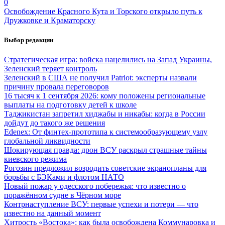
0
Освобождение Красного Кута и Торского открыло путь к
Дружковке и Краматорску
Выбор редакции
Стратегическая игра: войска нацелились на Запад Украины,
Зеленский теряет контроль
Зеленский в США не получил Patriot: эксперты назвали
причину провала переговоров
16 тысяч к 1 сентября 2026: кому положены региональные
выплаты на подготовку детей к школе
Таджикистан запретил хиджабы и никабы: когда в России
дойдут до такого же решения
Edenex: От финтех-прототипа к системообразующему узлу
глобальной ликвидности
Шокирующая правда: дрон ВСУ раскрыл страшные тайны
киевского режима
Рогозин предложил возродить советские экранопланы для
борьбы с БЭКами и флотом НАТО
Новый пожар у одесского побережья: что известно о
поражённом судне в Чёрном море
Контрнаступление ВСУ: первые успехи и потери — что
известно на данный момент
Хитрость «Востока»: как была освобождена Коммунаровка и