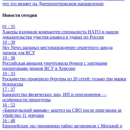
что это меняет на Днепропетровском направлении
Новости сегодня
01 : 35
Хакеры взломали компьютер специалиста НАТО и нашли
доказательства участия альянса в ударах по России
10 : 39
Sky News раскрыл местонахождение секретного завода
дронов для ВСУ
10 : 36
Российская авиация уничтожила бункер с элитными
операторами дронов ВСУ в Херсоне
10 : 33
Роскачество проверило бургеры из 20 сетей: только три марки
безопасны
17 : 37
Банкротство физических лиц, ИП и пенсионеров —
особенности процедуры
16 : 52
«Барнаульский маньяк» захотел на СВО после приговора за
убийство 11 девушек
16 : 48
Европейские экс-чиновники тайно заговорили с Москвой о