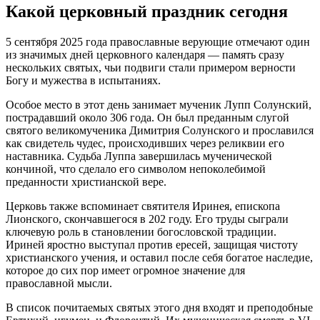
Какой церковный праздник сегодня
5 сентября 2025 года православные верующие отмечают один
из значимых дней церковного календаря — память сразу
нескольких святых, чьи подвиги стали примером верности
Богу и мужества в испытаниях.
Особое место в этот день занимает мученик Лупп Солунский,
пострадавший около 306 года. Он был преданным слугой
святого великомученика Димитрия Солунского и прославился
как свидетель чудес, происходивших через реликвии его
наставника. Судьба Луппа завершилась мученической
кончиной, что сделало его символом непоколебимой
преданности христианской вере.
Церковь также вспоминает святителя Иринея, епископа
Лионского, скончавшегося в 202 году. Его труды сыграли
ключевую роль в становлении богословской традиции.
Ириней яростно выступал против ересей, защищая чистоту
христианского учения, и оставил после себя богатое наследие,
которое до сих пор имеет огромное значение для
православной мысли.
В список почитаемых святых этого дня входят и преподобные