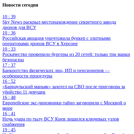
Новости сегодня
10 : 39
Sky News раскрыл местонахождение секретного завода
дронов для ВСУ
10 : 36
Российская авиация уничтожила бункер с элитными
операторами дронов ВСУ в Херсоне
10 : 33
Роскачество проверило бургеры из 20 сетей: только три марки
безопасны
17 : 37
Банкротство физических лиц, ИП и пенсионеров —
особенности процедуры
16 : 52
«Барнаульский маньяк» захотел на СВО после приговора за
убийство 11 девушек
16 : 48
Европейские экс-чиновники тайно заговорили с Москвой о
мире
16 : 41
Ночь удара по тылу ВСУ Киев лишился ключевых узлов
снабжения
19 : 45