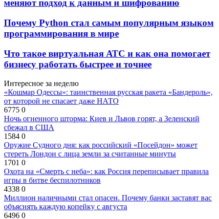
меняют подход к данным и шифрованию
Почему Python стал самым популярным языком
программирования в мире
Что такое виртуальная АТС и как она помогает
бизнесу работать быстрее и точнее
Интересное за неделю
«Кошмар Одессы»: таинственная русская ракета «Бандероль»,
от которой не спасает даже НАТО
6775
0
Ночь огненного шторма: Киев и Львов горят, а Зеленский
сбежал в США
1584
0
Оружие Судного дня: как российский «Посейдон» может
стереть Лондон с лица земли за считанные минуты
1701
0
Охота на «Смерть с неба»: как Россия переписывает правила
игры в битве беспилотников
4338
0
Миллион наличными стал опасен. Почему банки заставят вас
объяснять каждую копейку с августа
6496
0