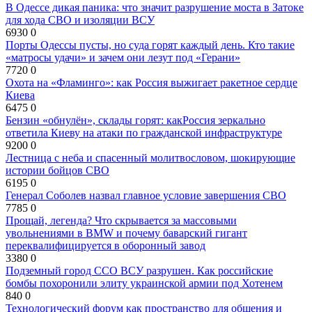
В Одессе дикая паника: что значит разрушение моста в Затоке
для хода СВО и изоляции ВСУ
6930
0
Порты Одессы пусты, но суда горят каждый день. Кто такие
«матросы удачи» и зачем они лезут под «Герани»
7720
0
Охота на «Фламинго»: как Россия выжигает ракетное сердце
Киева
6475
0
Бензин «обнулён», склады горят: какРоссия зеркально
ответила Киеву на атаки по гражданской инфраструктуре
9200
0
Лестница с неба и спасенный молитвословом, шокирующие
истории бойцов СВО
6195
0
Генерал Соболев назвал главное условие завершения СВО
7785
0
Прощай, легенда? Что скрывается за массовыми
увольнениями в BMW и почему баварский гигант
переквалифицируется в оборонный завод
3380
0
Подземный город ССО ВСУ разрушен. Как российские
бомбы похоронили элиту украинской армии под Хотенем
840
0
Технологический форум как пространство для общения и