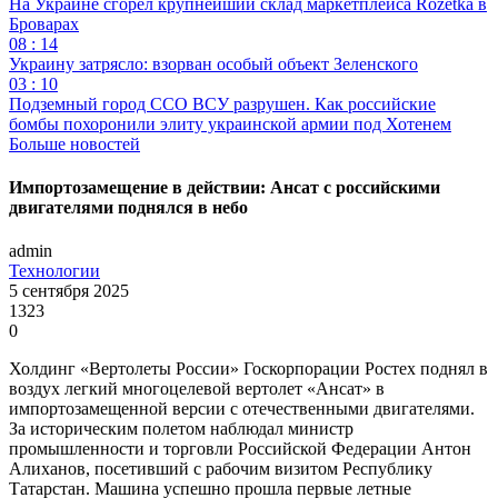
На Украине сгорел крупнейший склад маркетплейса Rozetka в
Броварах
08 : 14
Украину затрясло: взорван особый объект Зеленского
03 : 10
Подземный город ССО ВСУ разрушен. Как российские
бомбы похоронили элиту украинской армии под Хотенем
Больше новостей
Импортозамещение в действии: Ансат с российскими
двигателями поднялся в небо
admin
Технологии
5 сентября 2025
1323
0
Холдинг «Вертолеты России» Госкорпорации Ростех поднял в
воздух легкий многоцелевой вертолет «Ансат» в
импортозамещенной версии с отечественными двигателями.
За историческим полетом наблюдал министр
промышленности и торговли Российской Федерации Антон
Алиханов, посетивший с рабочим визитом Республику
Татарстан. Машина успешно прошла первые летные