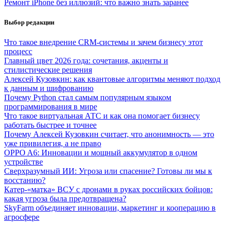
Ремонт iPhone без иллюзий: что важно знать заранее
Выбор редакции
Что такое внедрение CRM-системы и зачем бизнесу этот
процесс
Главный цвет 2026 года: сочетания, акценты и
стилистические решения
Алексей Кузовкин: как квантовые алгоритмы меняют подход
к данным и шифрованию
Почему Python стал самым популярным языком
программирования в мире
Что такое виртуальная АТС и как она помогает бизнесу
работать быстрее и точнее
Почему Алексей Кузовкин считает, что анонимность — это
уже привилегия, а не право
OPPO A6: Инновации и мощный аккумулятор в одном
устройстве
Сверхразумный ИИ: Угроза или спасение? Готовы ли мы к
восстанию?
Катер-«матка» ВСУ с дронами в руках российских бойцов:
какая угроза была предотвращена?
SkyFarm объединяет инновации, маркетинг и кооперацию в
агросфере