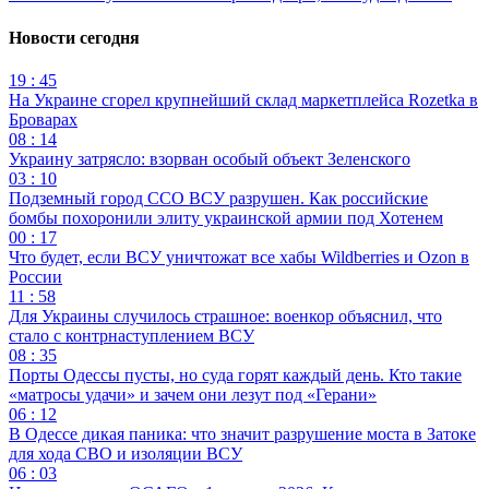
Новости сегодня
19 : 45
На Украине сгорел крупнейший склад маркетплейса Rozetka в
Броварах
08 : 14
Украину затрясло: взорван особый объект Зеленского
03 : 10
Подземный город ССО ВСУ разрушен. Как российские
бомбы похоронили элиту украинской армии под Хотенем
00 : 17
Что будет, если ВСУ уничтожат все хабы Wildberries и Ozon в
России
11 : 58
Для Украины случилось страшное: военкор объяснил, что
стало с контрнаступлением ВСУ
08 : 35
Порты Одессы пусты, но суда горят каждый день. Кто такие
«матросы удачи» и зачем они лезут под «Герани»
06 : 12
В Одессе дикая паника: что значит разрушение моста в Затоке
для хода СВО и изоляции ВСУ
06 : 03