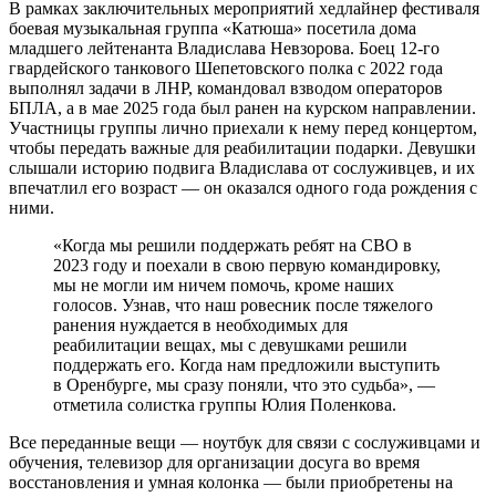
В рамках заключительных мероприятий хедлайнер фестиваля
боевая музыкальная группа «Катюша» посетила дома
младшего лейтенанта Владислава Невзорова. Боец 12-го
гвардейского танкового Шепетовского полка с 2022 года
выполнял задачи в ЛНР, командовал взводом операторов
БПЛА, а в мае 2025 года был ранен на курском направлении.
Участницы группы лично приехали к нему перед концертом,
чтобы передать важные для реабилитации подарки. Девушки
слышали историю подвига Владислава от сослуживцев, и их
впечатлил его возраст — он оказался одного года рождения с
ними.
«Когда мы решили поддержать ребят на СВО в
2023 году и поехали в свою первую командировку,
мы не могли им ничем помочь, кроме наших
голосов. Узнав, что наш ровесник после тяжелого
ранения нуждается в необходимых для
реабилитации вещах, мы с девушками решили
поддержать его. Когда нам предложили выступить
в Оренбурге, мы сразу поняли, что это судьба», —
отметила солистка группы Юлия Поленкова.
Все переданные вещи — ноутбук для связи с сослуживцами и
обучения, телевизор для организации досуга во время
восстановления и умная колонка — были приобретены на