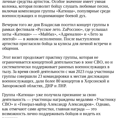
личные средства артисток. Особое значение имеет умная
колонка, которая позволит бойцу слушать любимые песни,
включая композиции группы «Катюша», популярные среди
военнослужащих и поднимающие боевой дух.
Вечером того же дня Владислав посетил концерт группы в
рамках фестиваля «Русское лето. ZaРоссию», где услышал
хиты «Катюши» — «Майбах», «Адреналин» и «Лето за
лентой» — в живом исполнении. После выступления
артистки пригласили бойца за кулисы для личной встречи и
общения.
Этот визит продолжает практику группы, которая не
ограничивается концертной деятельностью в зоне СВО, но и
систематически поддерживает раненых военнослужащих в
тылу. За время своей деятельности с мая 2023 года участницы
группы совершили 23 командировки к местам дислокации
военнослужащих, дали более 80 концертов в Херсонской и
Запорожской областях, ДНР и ЛНР.
Группа «Катюша» уже получила признание за свою
деятельность — участницы награждены медалями «Участнику
СВО» и «Генерал-майор Александр Александров». Однако,
как отмечают сами артистки, главная награда — это
возможность лично поддерживать бойцов и видеть их