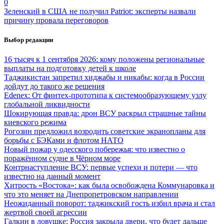
0
Зеленский в США не получил Patriot: эксперты назвали
причину провала переговоров
Выбор редакции
16 тысяч к 1 сентября 2026: кому положены региональные
выплаты на подготовку детей к школе
Таджикистан запретил хиджабы и никабы: когда в России
дойдут до такого же решения
Edenex: От финтех-прототипа к системообразующему узлу
глобальной ликвидности
Шокирующая правда: дрон ВСУ раскрыл страшные тайны
киевского режима
Рогозин предложил возродить советские экранопланы для
борьбы с БЭКами и флотом НАТО
Новый пожар у одесского побережья: что известно о
поражённом судне в Чёрном море
Контрнаступление ВСУ: первые успехи и потери — что
известно на данный момент
Хитрость «Востока»: как была освобождена Коммунаровка и
что это меняет на Днепропетровском направлении
Неожиданный поворот: таджикский гость избил врача и стал
жертвой своей агрессии
Галкин в ловушке: Россия закрыла двери, что будет дальше