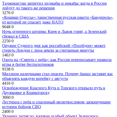
Таджикистан запретил хиджабы и никабы: когда в России
дойдут до такого же решения
3276
0
«Кошмар Одессы»: таинственная русская ракета «Бандероль»,
от которой не спасает даже НАТО
9048
0
Ночь огненного шторма: Киев и Львов горят, а Зеленский
сбежал в США
2250
0
Оружие Судного дня: как российский «Посейдон» может
стереть Лондон с лица земли за считанные минуты
1463
0
Охота на «Смерть с неба»: как Россия переписывает правила
игры в битве беспилотников
9338
0
Миллион наличными стал опасен. Почему банки заставят вас
объяснять каждую копейку с августа
4416
0
Освобождение Красного Кута и Торского открыло путь к
Дружковке и Краматорску
3060
0
Лестница с неба и спасенный молитвословом, шокирующие
истории бойцов СВО
2400
0
Украину затрясло: взорван особый объект Зеленского