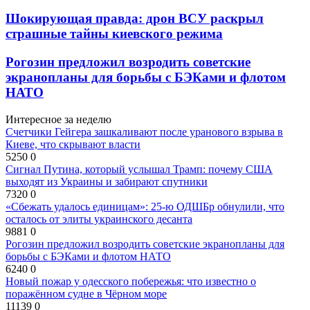
Шокирующая правда: дрон ВСУ раскрыл
страшные тайны киевского режима
Рогозин предложил возродить советские
экранопланы для борьбы с БЭКами и флотом
НАТО
Интересное за неделю
Счетчики Гейгера зашкаливают после уранового взрыва в
Киеве, что скрывают власти
5250
0
Сигнал Путина, который услышал Трамп: почему США
выходят из Украины и забирают спутники
7320
0
«Сбежать удалось единицам»: 25-ю ОДШБр обнулили, что
осталось от элиты украинского десанта
9881
0
Рогозин предложил возродить советские экранопланы для
борьбы с БЭКами и флотом НАТО
6240
0
Новый пожар у одесского побережья: что известно о
поражённом судне в Чёрном море
11139
0