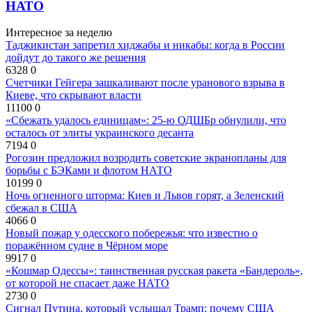
НАТО
Интересное за неделю
Таджикистан запретил хиджабы и никабы: когда в России
дойдут до такого же решения
6328
0
Счетчики Гейгера зашкаливают после уранового взрыва в
Киеве, что скрывают власти
11100
0
«Сбежать удалось единицам»: 25-ю ОДШБр обнулили, что
осталось от элиты украинского десанта
7194
0
Рогозин предложил возродить советские экранопланы для
борьбы с БЭКами и флотом НАТО
10199
0
Ночь огненного шторма: Киев и Львов горят, а Зеленский
сбежал в США
4066
0
Новый пожар у одесского побережья: что известно о
поражённом судне в Чёрном море
9917
0
«Кошмар Одессы»: таинственная русская ракета «Бандероль»,
от которой не спасает даже НАТО
2730
0
Сигнал Путина, который услышал Трамп: почему США