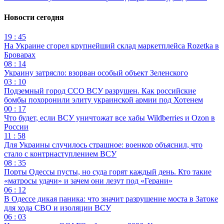
Новости сегодня
19 : 45
На Украине сгорел крупнейший склад маркетплейса Rozetka в
Броварах
08 : 14
Украину затрясло: взорван особый объект Зеленского
03 : 10
Подземный город ССО ВСУ разрушен. Как российские
бомбы похоронили элиту украинской армии под Хотенем
00 : 17
Что будет, если ВСУ уничтожат все хабы Wildberries и Ozon в
России
11 : 58
Для Украины случилось страшное: военкор объяснил, что
стало с контрнаступлением ВСУ
08 : 35
Порты Одессы пусты, но суда горят каждый день. Кто такие
«матросы удачи» и зачем они лезут под «Герани»
06 : 12
В Одессе дикая паника: что значит разрушение моста в Затоке
для хода СВО и изоляции ВСУ
06 : 03