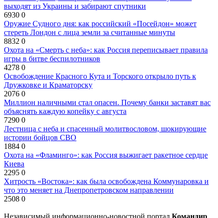
выходят из Украины и забирают спутники
6930
0
Оружие Судного дня: как российский «Посейдон» может
стереть Лондон с лица земли за считанные минуты
8832
0
Охота на «Смерть с неба»: как Россия переписывает правила
игры в битве беспилотников
4278
0
Освобождение Красного Кута и Торского открыло путь к
Дружковке и Краматорску
2076
0
Миллион наличными стал опасен. Почему банки заставят вас
объяснять каждую копейку с августа
7290
0
Лестница с неба и спасенный молитвословом, шокирующие
истории бойцов СВО
1884
0
Охота на «Фламинго»: как Россия выжигает ракетное сердце
Киева
2295
0
Хитрость «Востока»: как была освобождена Коммунаровка и
что это меняет на Днепропетровском направлении
2508
0
Независимый информационно-новостной портал
Командир
.