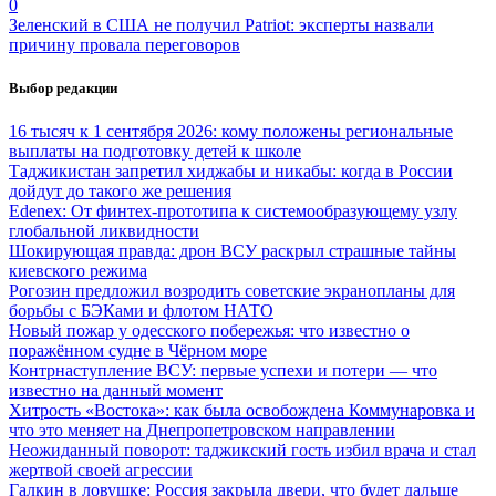
0
Зеленский в США не получил Patriot: эксперты назвали
причину провала переговоров
Выбор редакции
16 тысяч к 1 сентября 2026: кому положены региональные
выплаты на подготовку детей к школе
Таджикистан запретил хиджабы и никабы: когда в России
дойдут до такого же решения
Edenex: От финтех-прототипа к системообразующему узлу
глобальной ликвидности
Шокирующая правда: дрон ВСУ раскрыл страшные тайны
киевского режима
Рогозин предложил возродить советские экранопланы для
борьбы с БЭКами и флотом НАТО
Новый пожар у одесского побережья: что известно о
поражённом судне в Чёрном море
Контрнаступление ВСУ: первые успехи и потери — что
известно на данный момент
Хитрость «Востока»: как была освобождена Коммунаровка и
что это меняет на Днепропетровском направлении
Неожиданный поворот: таджикский гость избил врача и стал
жертвой своей агрессии
Галкин в ловушке: Россия закрыла двери, что будет дальше