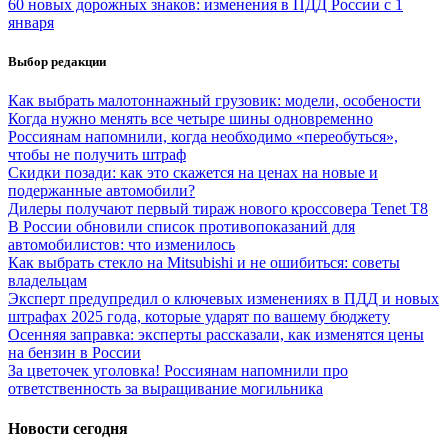
60 новых дорожных знаков: изменения в ПДД России с 1
января
Выбор редакции
Как выбрать малотоннажный грузовик: модели, особености
Когда нужно менять все четыре шины одновременно
Россиянам напомнили, когда необходимо «переобуться»,
чтобы не получить штраф
Скидки позади: как это скажется на ценах на новые и
подержанные автомобили?
Дилеры получают первый тираж нового кроссовера Tenet T8
В России обновили список противопоказаний для
автомобилистов: что изменилось
Как выбрать стекло на Mitsubishi и не ошибиться: советы
владельцам
Эксперт предупредил о ключевых изменениях в ПДД и новых
штрафах 2025 года, которые ударят по вашему бюджету
Осенняя заправка: эксперты рассказали, как изменятся цены
на бензин в России
За цветочек уголовка! Россиянам напомнили про
ответственность за выращивание могильника
Новости сегодня