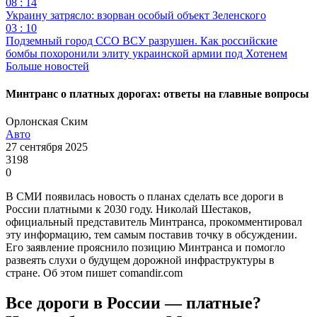
08 : 14
Украину затрясло: взорван особый объект Зеленского
03 : 10
Подземный город ССО ВСУ разрушен. Как российские
бомбы похоронили элиту украинской армии под Хотенем
Больше новостей
Минтранс о платных дорогах: ответы на главные вопросы
Орлонская Ским
Авто
27 сентября 2025
3198
0
В СМИ появилась новость о планах сделать все дороги в
России платными к 2030 году. Николай Шестаков,
официальный представитель Минтранса, прокомментировал
эту информацию, тем самым поставив точку в обсуждении.
Его заявление прояснило позицию Минтранса и помогло
развеять слухи о будущем дорожной инфраструктуры в
стране. Об этом пишет comandir.com
Все дороги в России — платные?