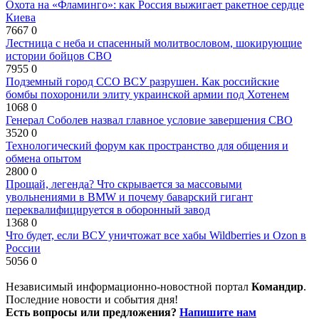
Охота на «Фламинго»: как Россия выжигает ракетное сердце
Киева
7667
0
Лестница с неба и спасенный молитвословом, шокирующие
истории бойцов СВО
7955
0
Подземный город ССО ВСУ разрушен. Как российские
бомбы похоронили элиту украинской армии под Хотенем
1068
0
Генерал Соболев назвал главное условие завершения СВО
3520
0
Технологический форум как пространство для общения и
обмена опытом
2800
0
Прощай, легенда? Что скрывается за массовыми
увольнениями в BMW и почему баварский гигант
переквалифицируется в оборонный завод
1368
0
Что будет, если ВСУ уничтожат все хабы Wildberries и Ozon в
России
5056
0
Независимый информационно-новостной портал
Командир
.
Последние новости и события дня!
Есть вопросы или предложения?
Напишите нам