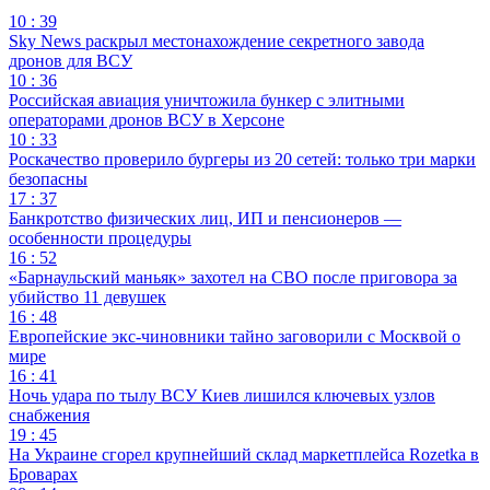
10 : 39
Sky News раскрыл местонахождение секретного завода
дронов для ВСУ
10 : 36
Российская авиация уничтожила бункер с элитными
операторами дронов ВСУ в Херсоне
10 : 33
Роскачество проверило бургеры из 20 сетей: только три марки
безопасны
17 : 37
Банкротство физических лиц, ИП и пенсионеров —
особенности процедуры
16 : 52
«Барнаульский маньяк» захотел на СВО после приговора за
убийство 11 девушек
16 : 48
Европейские экс-чиновники тайно заговорили с Москвой о
мире
16 : 41
Ночь удара по тылу ВСУ Киев лишился ключевых узлов
снабжения
19 : 45
На Украине сгорел крупнейший склад маркетплейса Rozetka в
Броварах