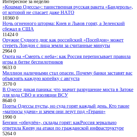
Интересное за неделю
«Кошмар Одессы»: таинственная русская ракета «Бандероль»,
от которой не спасает даже НАТО
10360
0
Ночь огненного шторма: Киев и Львов горят, а Зеленский
сбежал в США
11424
0
Оружие Судного дня: как российский «Посейдон» может
стереть Лондон с лица земли за считанные минуты
2964
0
Охота на «Смерть с неба»: как Россия переписывает правила
игры в битве беспилотников
9633
0
Миллион наличными стал опасен. Почему банки заставят вас
объяснять каждую копейку с августа
3570
0
В Одессе дикая паника: что значит разрушение моста в Затоке
для хода СВО и изоляции ВСУ
8640
0
Порты Одессы пусты, но суда горят каждый день. Кто такие
«матросы удачи» и зачем они лезут под «Герани»
1990
0
Бензин «обнулён», склады горят: какРоссия зеркально
ответила Киеву на атаки по гражданской инфраструктуре
5264
0