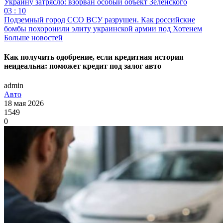
Украину затрясло: взорван особый объект Зеленского
03 : 10
Подземный город ССО ВСУ разрушен. Как российские
бомбы похоронили элиту украинской армии под Хотенем
Больше новостей
Как получить одобрение, если кредитная история
неидеальна: поможет кредит под залог авто
admin
Авто
18 мая 2026
1549
0