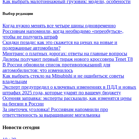
Как выбрать малотоннажный грузовик: модели, особености
Выбор редакции
Когда нужно менять все четыре шины одновременно
Россиянам напомнили, когда необходимо «переобуться»,
чтобы не получить штраф
Скидки позади: как это скажется на ценах на новые и
подержанные автомобили?
Минтранс о платных дорогах: ответы на главные вопросы
Дилеры получают первый тираж нового кроссовера Tenet T8
В России обновили список противопоказаний для
автомобилистов: что изменилось
Как выбрать стекло на Mitsubishi и не ошибиться: советы
владельцам
Эксперт предупредил о ключевых изменениях в ПДД и новых
штрафах 2025 года, которые ударят по вашему бюджету
Осенняя заправка: эксперты рассказали, как изменятся цены
на бензин в России
За цветочек уголовка! Россиянам напомнили про
ответственность за выращивание могильника
Новости сегодня