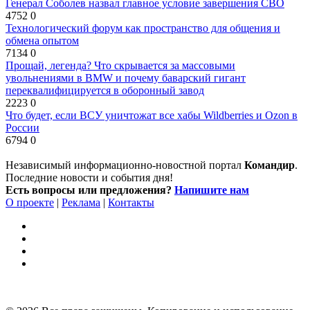
Генерал Соболев назвал главное условие завершения СВО
4752
0
Технологический форум как пространство для общения и
обмена опытом
7134
0
Прощай, легенда? Что скрывается за массовыми
увольнениями в BMW и почему баварский гигант
переквалифицируется в оборонный завод
2223
0
Что будет, если ВСУ уничтожат все хабы Wildberries и Ozon в
России
6794
0
Независимый информационно-новостной портал
Командир
.
Последние новости и события дня!
Есть вопросы или предложения?
Напишите нам
О проекте
|
Реклама
|
Контакты