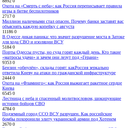
8892
0
Охота на «Смерть с неба»: как Россия переписывает правила
игры в битве беспилотников
2717
0
Миллион наличными стал опасен. Почему банки заставят вас
объяснять каждую копейку с августа
11186
0
В Одессе дикая паника: что значит разрушение моста в Затоке
для хода СВО и изоляции ВСУ
5184
0
Порты Одессы пусты, но суда горят каждый день. Кто такие
«матросы удачи» и зачем они лезут под «Герани»
9353
0
Бензин «обнулён», склады горят: какРоссия зеркально
ответила Киеву на атаки по гражданской инфраструктуре
2444
0
Охота на «Фламинго»: как Россия выжигает ракетное сердце
Киева
6545
0
Лестница с неба и спасенный молитвословом, шокирующие
истории бойцов СВО
4784
0
Подземный город ССО ВСУ разрушен. Как российские
бомбы похоронили элиту украинской армии под Хотенем
2670
0