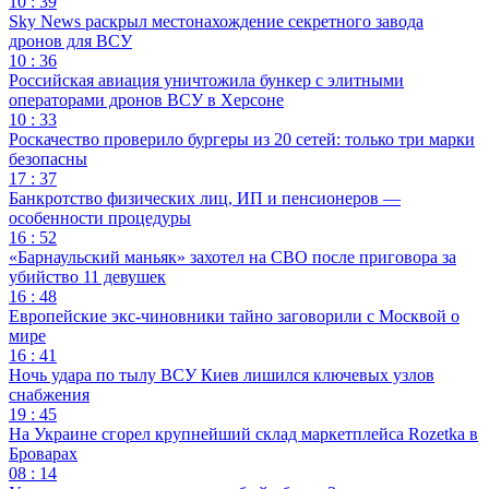
10 : 39
Sky News раскрыл местонахождение секретного завода
дронов для ВСУ
10 : 36
Российская авиация уничтожила бункер с элитными
операторами дронов ВСУ в Херсоне
10 : 33
Роскачество проверило бургеры из 20 сетей: только три марки
безопасны
17 : 37
Банкротство физических лиц, ИП и пенсионеров —
особенности процедуры
16 : 52
«Барнаульский маньяк» захотел на СВО после приговора за
убийство 11 девушек
16 : 48
Европейские экс-чиновники тайно заговорили с Москвой о
мире
16 : 41
Ночь удара по тылу ВСУ Киев лишился ключевых узлов
снабжения
19 : 45
На Украине сгорел крупнейший склад маркетплейса Rozetka в
Броварах
08 : 14