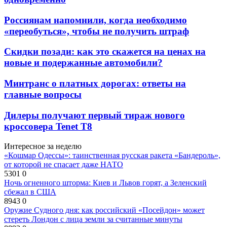
Россиянам напомнили, когда необходимо
«переобуться», чтобы не получить штраф
Скидки позади: как это скажется на ценах на
новые и подержанные автомобили?
Минтранс о платных дорогах: ответы на
главные вопросы
Дилеры получают первый тираж нового
кроссовера Tenet T8
Интересное за неделю
«Кошмар Одессы»: таинственная русская ракета «Бандероль»,
от которой не спасает даже НАТО
5301
0
Ночь огненного шторма: Киев и Львов горят, а Зеленский
сбежал в США
8943
0
Оружие Судного дня: как российский «Посейдон» может
стереть Лондон с лица земли за считанные минуты