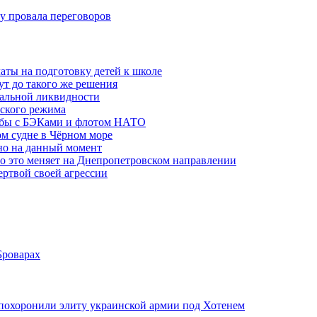
ну провала переговоров
аты на подготовку детей к школе
ут до такого же решения
бальной ликвидности
ского режима
рьбы с БЭКами и флотом НАТО
ом судне в Чёрном море
но на данный момент
то это меняет на Днепропетровском направлении
ертвой своей агрессии
Броварах
похоронили элиту украинской армии под Хотенем