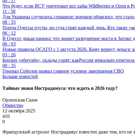
00 : 17
Что будет, если ВСУ уничтожат все хабы Wildberries и Ozon в Р
11 : 58
Для Украины случилось страшное: военкор объяснил, что стал
08 : 35
Порты Одессы пусты, но суда горят каждый день. Кто такие «м
06 : 12
В Одессе дикая паника: что значит разрушение моста в Затоке
06 : 03
Новые правила ОСАГО с 1 августа 2026. Кому вернут деньги за
03 : 26
Бензин «обнулён», склады горят: какРоссия зеркально ответил
00 : 35
Генерал Соболев назвал главное условие завершения СВО
Больше новостей
Тайные знаки Нострадамуса: что ждать в 2026 году?
Орлонская Ским
Общество
12 октября 2025
410
0
Французский астролог Нострадамус известен даже тем, кто не 