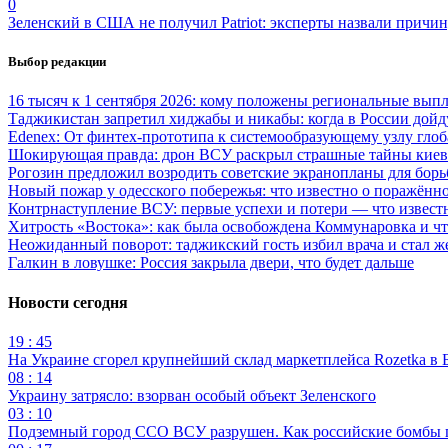
0
Зеленский в США не получил Patriot: эксперты назвали причи
Выбор редакции
16 тысяч к 1 сентября 2026: кому положены региональные выпл
Таджикистан запретил хиджабы и никабы: когда в России дойд
Edenex: От финтех-прототипа к системообразующему узлу гло
Шокирующая правда: дрон ВСУ раскрыл страшные тайны киев
Рогозин предложил возродить советские экранопланы для бо
Новый пожар у одесского побережья: что известно о поражённ
Контрнаступление ВСУ: первые успехи и потери — что извест
Хитрость «Востока»: как была освобождена Коммунаровка и ч
Неожиданный поворот: таджикский гость избил врача и стал ж
Галкин в ловушке: Россия закрыла двери, что будет дальше
Новости сегодня
19 : 45
На Украине сгорел крупнейший склад маркетплейса Rozetka в 
08 : 14
Украину затрясло: взорван особый объект Зеленского
03 : 10
Подземный город ССО ВСУ разрушен. Как российские бомбы 