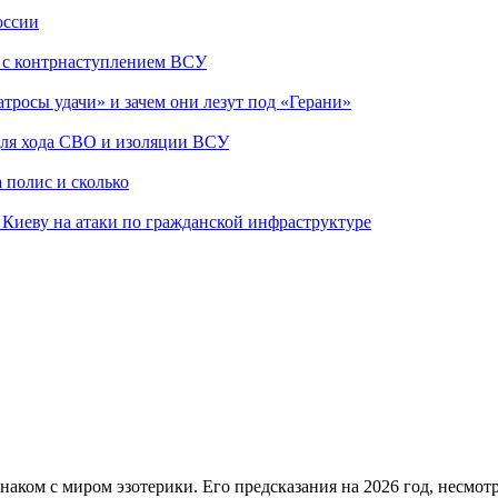
оссии
о с контрнаступлением ВСУ
атросы удачи» и зачем они лезут под «Герани»
 для хода СВО и изоляции ВСУ
 полис и сколько
а Киеву на атаки по гражданской инфраструктуре
знаком с миром эзотерики. Его предсказания на 2026 год, несмо