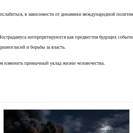
и ослабиться, в зависимости от динамики международной полити
ы Нострадамуса интерпретируются как предвестия будущих событ
азногласий и борьбы за власть.
м изменить привычный уклад жизни человечества.