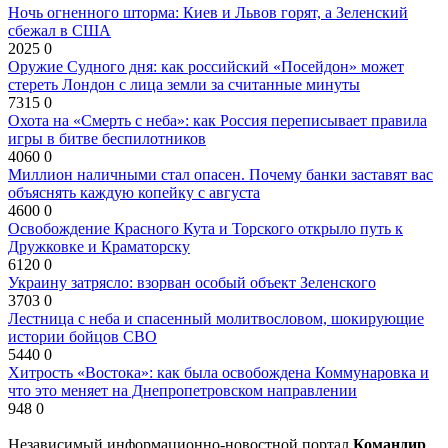
Ночь огненного шторма: Киев и Львов горят, а Зеленский
сбежал в США
2025
0
Оружие Судного дня: как российский «Посейдон» может
стереть Лондон с лица земли за считанные минуты
7315
0
Охота на «Смерть с неба»: как Россия переписывает правила
игры в битве беспилотников
4060
0
Миллион наличными стал опасен. Почему банки заставят вас
объяснять каждую копейку с августа
4600
0
Освобождение Красного Кута и Торского открыло путь к
Дружковке и Краматорску
6120
0
Украину затрясло: взорван особый объект Зеленского
3703
0
Лестница с неба и спасенный молитвословом, шокирующие
истории бойцов СВО
5440
0
Хитрость «Востока»: как была освобождена Коммунаровка и
что это меняет на Днепропетровском направлении
948
0
Независимый информационно-новостной портал
Командир
.