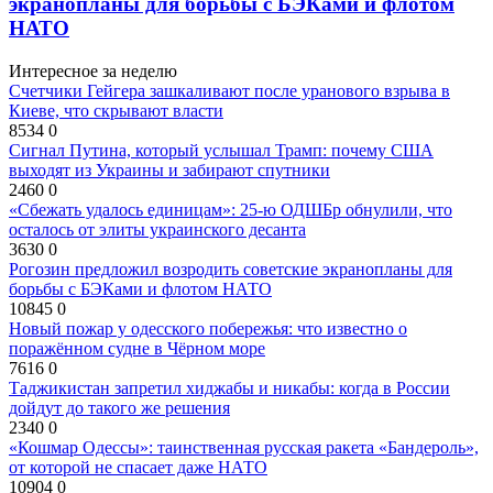
экранопланы для борьбы с БЭКами и флотом
НАТО
Интересное за неделю
Счетчики Гейгера зашкаливают после уранового взрыва в
Киеве, что скрывают власти
8534
0
Сигнал Путина, который услышал Трамп: почему США
выходят из Украины и забирают спутники
2460
0
«Сбежать удалось единицам»: 25-ю ОДШБр обнулили, что
осталось от элиты украинского десанта
3630
0
Рогозин предложил возродить советские экранопланы для
борьбы с БЭКами и флотом НАТО
10845
0
Новый пожар у одесского побережья: что известно о
поражённом судне в Чёрном море
7616
0
Таджикистан запретил хиджабы и никабы: когда в России
дойдут до такого же решения
2340
0
«Кошмар Одессы»: таинственная русская ракета «Бандероль»,
от которой не спасает даже НАТО
10904
0