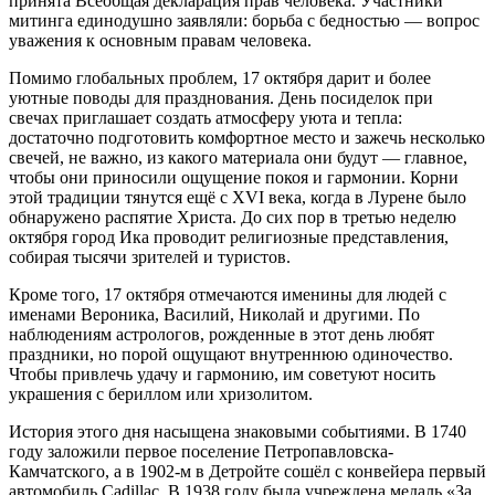
принята Всеобщая декларация прав человека. Участники
митинга единодушно заявляли: борьба с бедностью — вопрос
уважения к основным правам человека.
Помимо глобальных проблем, 17 октября дарит и более
уютные поводы для празднования. День посиделок при
свечах приглашает создать атмосферу уюта и тепла:
достаточно подготовить комфортное место и зажечь несколько
свечей, не важно, из какого материала они будут — главное,
чтобы они приносили ощущение покоя и гармонии. Корни
этой традиции тянутся ещё с XVI века, когда в Лурене было
обнаружено распятие Христа. До сих пор в третью неделю
октября город Ика проводит религиозные представления,
собирая тысячи зрителей и туристов.
Кроме того, 17 октября отмечаются именины для людей с
именами Вероника, Василий, Николай и другими. По
наблюдениям астрологов, рожденные в этот день любят
праздники, но порой ощущают внутреннюю одиночество.
Чтобы привлечь удачу и гармонию, им советуют носить
украшения с бериллом или хризолитом.
История этого дня насыщена знаковыми событиями. В 1740
году заложили первое поселение Петропавловска-
Камчатского, а в 1902-м в Детройте сошёл с конвейера первый
автомобиль Cadillac. В 1938 году была учреждена медаль «За