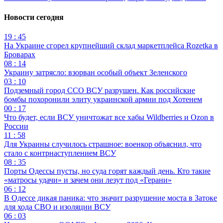
Новости сегодня
19 : 45
На Украине сгорел крупнейший склад маркетплейса Rozetka в
Броварах
08 : 14
Украину затрясло: взорван особый объект Зеленского
03 : 10
Подземный город ССО ВСУ разрушен. Как российские
бомбы похоронили элиту украинской армии под Хотенем
00 : 17
Что будет, если ВСУ уничтожат все хабы Wildberries и Ozon в
России
11 : 58
Для Украины случилось страшное: военкор объяснил, что
стало с контрнаступлением ВСУ
08 : 35
Порты Одессы пусты, но суда горят каждый день. Кто такие
«матросы удачи» и зачем они лезут под «Герани»
06 : 12
В Одессе дикая паника: что значит разрушение моста в Затоке
для хода СВО и изоляции ВСУ
06 : 03