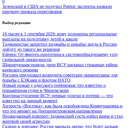
0
Зеленский в США не получил Patriot: эксперты назвали
причину провала переговоров
Выбор редакции
16 тысяч к 1 сентября 2026: кому положены региональные
выплаты на подготовку детей к школе
Таджикистан запретил хиджабы и никабы: когда в России
дойдут до такого же решения
Edenex: От финтех-прототипа к системообразующему узлу
глобальной ликвидности
Шокирующая правда: дрон ВСУ раскрыл страшные тайны
киевского режима
Рогозин предложил возродить советские экранопланы для
борьбы с БЭКами и флотом НАТО
Новый пожар у одесского побережья: что известно о
поражённом судне в Чёрном море
Контрнаступление ВСУ: первые успехи и потери — что
известно на данный момент
Хитрость «Востока»: как была освобождена Коммунаровка и
что это меняет на Днепропетровском направлении
Неожиданный поворот: таджикский гость избил врача и стал
жертвой своей агрессии
Галкин в ловушке: Россия закрыла двери, что будет дальше