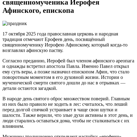
священномученика Иерофея
Афинского, епископа
17 октября 2025 года православная церковь и народная
традиция отмечают Ерофеев день, посвящённый
священномученику Иерофею Афинскому, который когда-то
возглавлял афинскую паству.
Согласно преданию, Иерофей был членом афинского ареопага
и однажды встретил апостола Павла. Именно Павел открыл
ему суть веры, а позже назначил епископом Афин, что стало
поворотным моментом в его духовной жизни. Истории о
мученической смерти святого дошли до нас в отрывках —
детали остаются загадкой.
В народе день святого оброс множеством поверий. Главным
из них было правило не ходить в лес: считалось, что леший
перед долгой спячкой устраивает в чаще свои шутки и
шалости. Также верили, что злые духи активны в этот день, и
люди старались оставаться дома, чтобы не сталкиваться с их
влиянием.
Мужчины традиционно открывают настойку «ерофеич»,