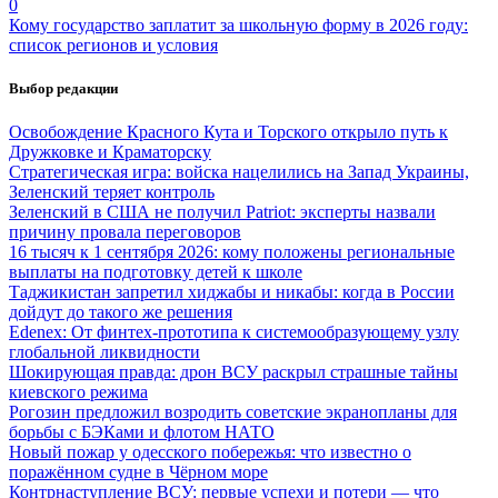
0
Кому государство заплатит за школьную форму в 2026 году:
список регионов и условия
Выбор редакции
Освобождение Красного Кута и Торского открыло путь к
Дружковке и Краматорску
Стратегическая игра: войска нацелились на Запад Украины,
Зеленский теряет контроль
Зеленский в США не получил Patriot: эксперты назвали
причину провала переговоров
16 тысяч к 1 сентября 2026: кому положены региональные
выплаты на подготовку детей к школе
Таджикистан запретил хиджабы и никабы: когда в России
дойдут до такого же решения
Edenex: От финтех-прототипа к системообразующему узлу
глобальной ликвидности
Шокирующая правда: дрон ВСУ раскрыл страшные тайны
киевского режима
Рогозин предложил возродить советские экранопланы для
борьбы с БЭКами и флотом НАТО
Новый пожар у одесского побережья: что известно о
поражённом судне в Чёрном море
Контрнаступление ВСУ: первые успехи и потери — что