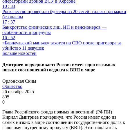
операторами дронов ВСУ в Херсоне
10 : 33
Роскачество проверило бургеры из 20 сетей: только три марки
безопасны
17 : 37
Банкротство физических лиц, ИП и пенсионеров —
особенности процедуры
16 : 52
«Барнаульский маньяк» захотел на СВО после приговора за
убийство 11 девушек
Больше новостей
Дмитриев подчеркивает: Россия имеет одно из самых
низких соотношений госдолга к ВВП в мире
Орлонская Ским
Общество
26 октября 2025
895
0
Глава Российского фонда прямых инвестиций (РФПИ)
Кирилл Дмитриев подчеркнул, что Россия имеет одно из
самых низких в мире соотношений государственного долга к
валовому внутреннему продукту (ВВП). Этот показатель