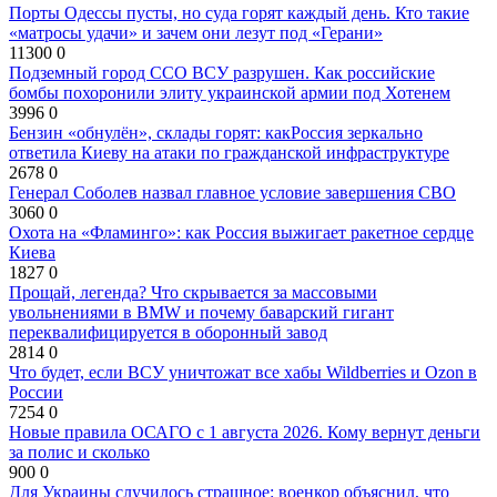
Порты Одессы пусты, но суда горят каждый день. Кто такие
«матросы удачи» и зачем они лезут под «Герани»
11300
0
Подземный город ССО ВСУ разрушен. Как российские
бомбы похоронили элиту украинской армии под Хотенем
3996
0
Бензин «обнулён», склады горят: какРоссия зеркально
ответила Киеву на атаки по гражданской инфраструктуре
2678
0
Генерал Соболев назвал главное условие завершения СВО
3060
0
Охота на «Фламинго»: как Россия выжигает ракетное сердце
Киева
1827
0
Прощай, легенда? Что скрывается за массовыми
увольнениями в BMW и почему баварский гигант
переквалифицируется в оборонный завод
2814
0
Что будет, если ВСУ уничтожат все хабы Wildberries и Ozon в
России
7254
0
Новые правила ОСАГО с 1 августа 2026. Кому вернут деньги
за полис и сколько
900
0
Для Украины случилось страшное: военкор объяснил, что