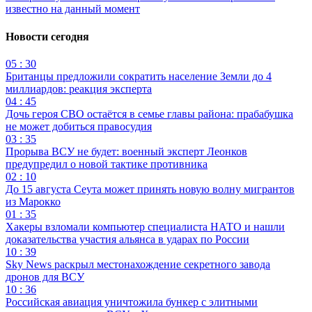
известно на данный момент
Новости сегодня
05 : 30
Британцы предложили сократить население Земли до 4
миллиардов: реакция эксперта
04 : 45
Дочь героя СВО остаётся в семье главы района: прабабушка
не может добиться правосудия
03 : 35
Прорыва ВСУ не будет: военный эксперт Леонков
предупредил о новой тактике противника
02 : 10
До 15 августа Сеута может принять новую волну мигрантов
из Марокко
01 : 35
Хакеры взломали компьютер специалиста НАТО и нашли
доказательства участия альянса в ударах по России
10 : 39
Sky News раскрыл местонахождение секретного завода
дронов для ВСУ
10 : 36
Российская авиация уничтожила бункер с элитными