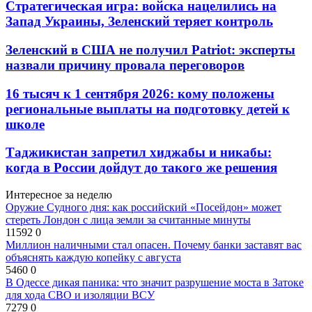
Стратегическая игра: войска нацелились на
Запад Украины, Зеленский теряет контроль
Зеленский в США не получил Patriot: эксперты
назвали причину провала переговоров
16 тысяч к 1 сентября 2026: кому положены
региональные выплаты на подготовку детей к
школе
Таджикистан запретил хиджабы и никабы:
когда в России дойдут до такого же решения
Интересное за неделю
Оружие Судного дня: как российский «Посейдон» может
стереть Лондон с лица земли за считанные минуты
11592
0
Миллион наличными стал опасен. Почему банки заставят вас
объяснять каждую копейку с августа
5460
0
В Одессе дикая паника: что значит разрушение моста в Затоке
для хода СВО и изоляции ВСУ
7279
0