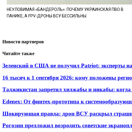
НЕУЛОВИМАЯ «БАНДЕРОЛЬ»: ПОЧЕМУ УКРАИНСКАЯ ПВО В
ПАНИКЕ, А FPV-ДРОНЫ ВСУ БЕССИЛЬНЫ
Новости партнеров
Читайте также
Зеленский в США не получил Patriot: эксперты н
16 тысяч к 1 сентября 2026: кому положены реги
Таджикистан запретил хиджабы и никабы: когда 
Edenex: От финтех-прототипа к системообразующ
Шокирующая правда: дрон ВСУ раскрыл страшн
Рогозин предложил возродить советские экрано