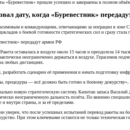
кеты «Буревестник» прошли успешно и завершены в полном объё
звал дату, когда «Буревестник» передад
расимовым и командующими, отвечающими за операции в зоне 
докладов о боевой готовности стратегических сил и сразу стала
Ракета оставалась в воздухе около 15 часов и преодолела 14 тыс
рактически неограниченно держаться в воздухе. Герасимов подче
на любых дистанциях.
ы, разработать сценарии её применения и начать подготовку инф
ты, процедуры — всё должно быть готово к боевому дежурству»,
ально новую стратегическую систему. Капитан запаса Василий Д
ически неограниченную дальность полёта. По мнению специалист
и внутри страны, и за её пределами.
ин уверен, что после успешных испытаний перевод ракеты на бо
урство. При этом ключевыми остаются не только техническая го