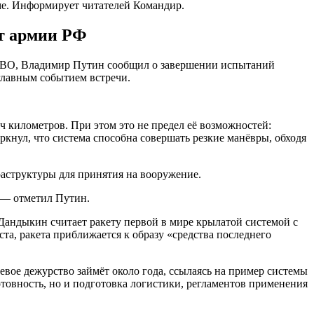
ме. Информирует читателей Командир.
ут армии РФ
СВО, Владимир Путин сообщил о завершении испытаний
 главным событием встречи.
яч километров. При этом это не предел её возможностей:
ркнул, что система способна совершать резкие манёвры, обходя
раструктуры для принятия на вооружение.
 — отметил Путин.
андыкин считает ракету первой в мире крылатой системой с
а, ракета приближается к образу «средства последнего
евое дежурство займёт около года, ссылаясь на пример системы
товность, но и подготовка логистики, регламентов применения