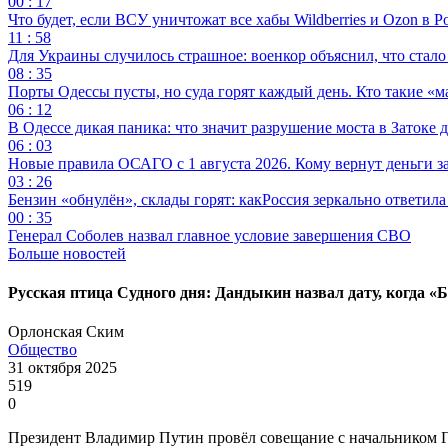
00 : 17
Что будет, если ВСУ уничтожат все хабы Wildberries и Ozon в Р
11 : 58
Для Украины случилось страшное: военкор объяснил, что стал
08 : 35
Порты Одессы пусты, но суда горят каждый день. Кто такие «м
06 : 12
В Одессе дикая паника: что значит разрушение моста в Затоке
06 : 03
Новые правила ОСАГО с 1 августа 2026. Кому вернут деньги за
03 : 26
Бензин «обнулён», склады горят: какРоссия зеркально ответил
00 : 35
Генерал Соболев назвал главное условие завершения СВО
Больше новостей
Русская птица Судного дня: Дандыкин назвал дату, когда «
Орлонская Ским
Общество
31 октября 2025
519
0
Президент Владимир Путин провёл совещание с начальником 