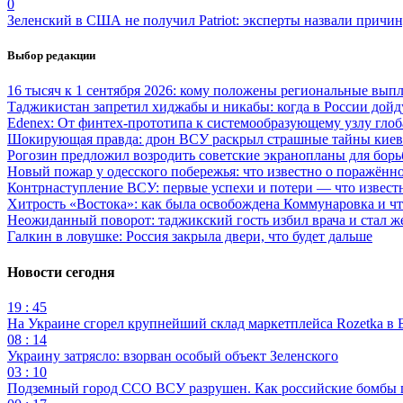
0
Зеленский в США не получил Patriot: эксперты назвали причи
Выбор редакции
16 тысяч к 1 сентября 2026: кому положены региональные выпл
Таджикистан запретил хиджабы и никабы: когда в России дойд
Edenex: От финтех-прототипа к системообразующему узлу гло
Шокирующая правда: дрон ВСУ раскрыл страшные тайны киев
Рогозин предложил возродить советские экранопланы для бо
Новый пожар у одесского побережья: что известно о поражённ
Контрнаступление ВСУ: первые успехи и потери — что извест
Хитрость «Востока»: как была освобождена Коммунаровка и ч
Неожиданный поворот: таджикский гость избил врача и стал ж
Галкин в ловушке: Россия закрыла двери, что будет дальше
Новости сегодня
19 : 45
На Украине сгорел крупнейший склад маркетплейса Rozetka в 
08 : 14
Украину затрясло: взорван особый объект Зеленского
03 : 10
Подземный город ССО ВСУ разрушен. Как российские бомбы 