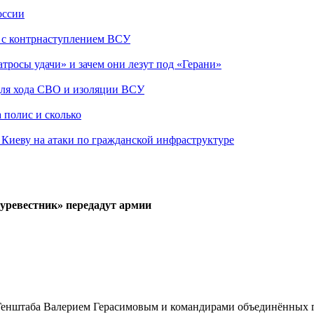
оссии
о с контрнаступлением ВСУ
атросы удачи» и зачем они лезут под «Герани»
 для хода СВО и изоляции ВСУ
 полис и сколько
а Киеву на атаки по гражданской инфраструктуре
Буревестник» передадут армии
Генштаба Валерием Герасимовым и командирами объединённых г