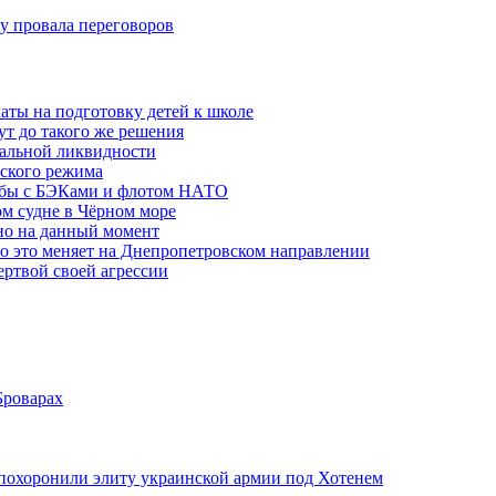
ну провала переговоров
аты на подготовку детей к школе
ут до такого же решения
бальной ликвидности
ского режима
рьбы с БЭКами и флотом НАТО
ом судне в Чёрном море
но на данный момент
то это меняет на Днепропетровском направлении
ертвой своей агрессии
Броварах
похоронили элиту украинской армии под Хотенем