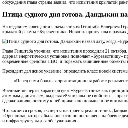
обсуждения глава страны заявил, что испытания крылатой ра
Птица судного дня готова. Дандыкин на
На недавнем совещании с начальником Генштаба Валерием Ге
крылатой ракеты «Буревестник». Новость прозвучала в рамках 
Глава Генштаба уточнил, что испытания проходили 21 октября. 
ядерная энергетическая установка позволяет «Буревестнику» п
современные средства ПВО, и поражать защищённые объекты 
Президент дал ясное указание: определить класс новой систем
«Перед нами большая организационная работа: регламен
Военные эксперты характеризуют «Буревестник» как принципи
атомным двигателем, выделяя её уникальное свойство — практ
сдерживания», поэтому к ней приковано повышенное внимание 
Что касается сроков, эксперты настроены реалистично. Дандык
«Орешник», которая была оперативно поставлена на боевое деж
и инфраструктуры для обслуживания.