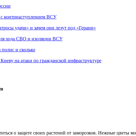
оссии
о с контрнаступлением ВСУ
атросы удачи» и зачем они лезут под «Герани»
 для хода СВО и изоляции ВСУ
 полис и сколько
а Киеву на атаки по гражданской инфраструктуре
ти
ться о защите своих растений от заморозков. Нежные цветы мог