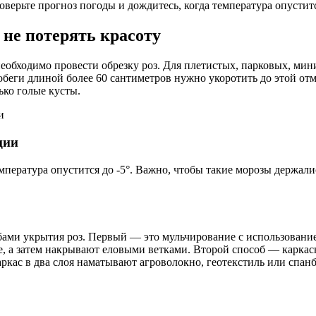
роверьте прогноз погоды и дождитесь, когда температура опустит
 не потерять красоту
 необходимо провести обрезку роз. Для плетистых, парковых, ми
обеги длиной более 60 сантиметров нужно укоротить до этой отмет
ько голые кусты.
ции
пература опустится до -5°. Важно, чтобы такие морозы держалис
ами укрытия роз. Первый — это мульчирование с использование
е, а затем накрывают еловыми ветками. Второй способ — карка
аркас в два слоя наматывают агроволокно, геотекстиль или спа