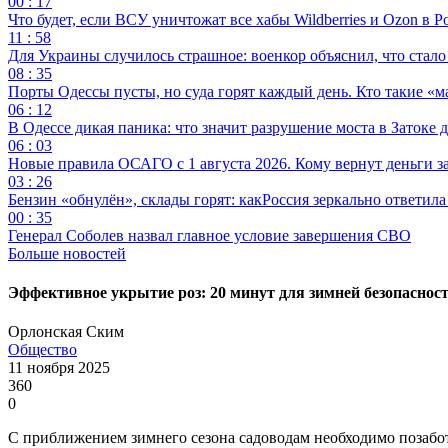
00 : 17
Что будет, если ВСУ уничтожат все хабы Wildberries и Ozon в Р
11 : 58
Для Украины случилось страшное: военкор объяснил, что стал
08 : 35
Порты Одессы пусты, но суда горят каждый день. Кто такие «м
06 : 12
В Одессе дикая паника: что значит разрушение моста в Затоке
06 : 03
Новые правила ОСАГО с 1 августа 2026. Кому вернут деньги за
03 : 26
Бензин «обнулён», склады горят: какРоссия зеркально ответил
00 : 35
Генерал Соболев назвал главное условие завершения СВО
Больше новостей
Эффективное укрытие роз: 20 минут для зимней безопаснос
Орлонская Ским
Общество
11 ноября 2025
360
0
С приближением зимнего сезона садоводам необходимо позаботи