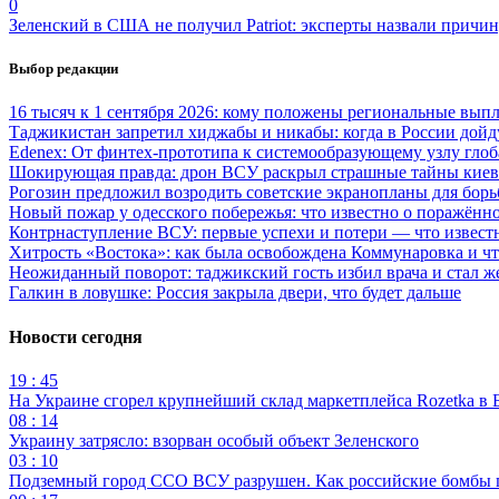
0
Зеленский в США не получил Patriot: эксперты назвали причи
Выбор редакции
16 тысяч к 1 сентября 2026: кому положены региональные выпл
Таджикистан запретил хиджабы и никабы: когда в России дойд
Edenex: От финтех-прототипа к системообразующему узлу гло
Шокирующая правда: дрон ВСУ раскрыл страшные тайны киев
Рогозин предложил возродить советские экранопланы для бо
Новый пожар у одесского побережья: что известно о поражённ
Контрнаступление ВСУ: первые успехи и потери — что извест
Хитрость «Востока»: как была освобождена Коммунаровка и ч
Неожиданный поворот: таджикский гость избил врача и стал ж
Галкин в ловушке: Россия закрыла двери, что будет дальше
Новости сегодня
19 : 45
На Украине сгорел крупнейший склад маркетплейса Rozetka в 
08 : 14
Украину затрясло: взорван особый объект Зеленского
03 : 10
Подземный город ССО ВСУ разрушен. Как российские бомбы 