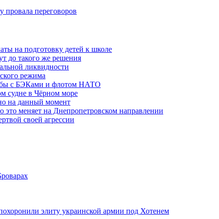
ну провала переговоров
аты на подготовку детей к школе
ут до такого же решения
бальной ликвидности
ского режима
рьбы с БЭКами и флотом НАТО
ом судне в Чёрном море
но на данный момент
то это меняет на Днепропетровском направлении
ертвой своей агрессии
Броварах
похоронили элиту украинской армии под Хотенем