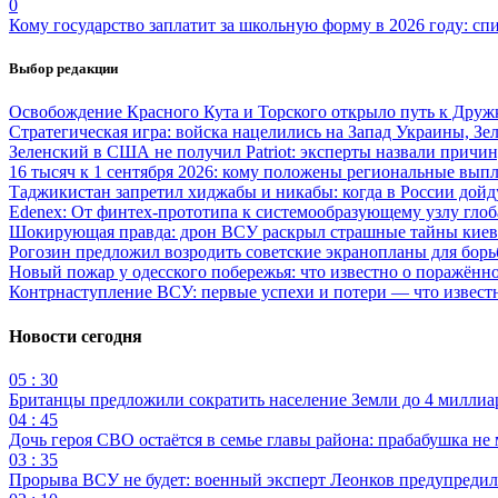
0
Кому государство заплатит за школьную форму в 2026 году: сп
Выбор редакции
Освобождение Красного Кута и Торского открыло путь к Друж
Стратегическая игра: войска нацелились на Запад Украины, Зе
Зеленский в США не получил Patriot: эксперты назвали причи
16 тысяч к 1 сентября 2026: кому положены региональные выпл
Таджикистан запретил хиджабы и никабы: когда в России дойд
Edenex: От финтех-прототипа к системообразующему узлу гло
Шокирующая правда: дрон ВСУ раскрыл страшные тайны киев
Рогозин предложил возродить советские экранопланы для бо
Новый пожар у одесского побережья: что известно о поражённ
Контрнаступление ВСУ: первые успехи и потери — что извест
Новости сегодня
05 : 30
Британцы предложили сократить население Земли до 4 миллиар
04 : 45
Дочь героя СВО остаётся в семье главы района: прабабушка не
03 : 35
Прорыва ВСУ не будет: военный эксперт Леонков предупредил