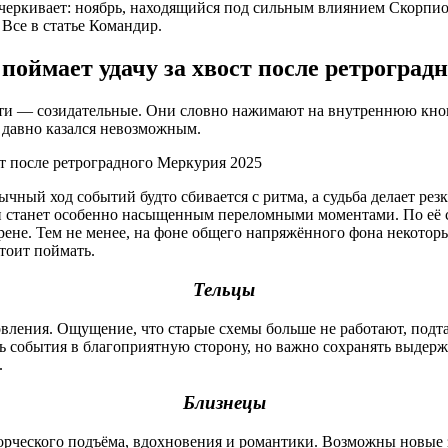
черкивает: ноябрь, находящийся под сильным влиянием Скорпио
 Все в статье Командир.
поймает удачу за хвост после ретроград
эти — созидательные. Они словно нажимают на внутреннюю кнопк
 давно казался невозможным.
ычный ход событий будто сбивается с ритма, а судьба делает ре
н станет особенно насыщенным переломными моментами. По её сл
арене. Тем не менее, на фоне общего напряжённого фона некот
тоит поймать.
Тельцы
новления. Ощущение, что старые схемы больше не работают, под
ать события в благоприятную сторону, но важно сохранять выде
.
Близнецы
творческого подъёма, вдохновения и романтики. Возможны новы