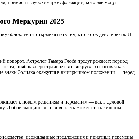
на, приносит глубокие трансформации, которые могут
ного Меркурия 2025
у обновления, открывая путь тем, кто готов действовать. И
зкий поворот. Астролог Тамара Глоба предупреждает: период
овам, ноябрь «перестраивает всё вокруг», затрагивая как
орые знаки Зодиака окажутся в выигрышном положении — перед
талкивает к новым решениям и переменам — как в деловой
ржку. Любой эмоциональный всплеск может стать лишним
е знакомства, неожиданные предложения и приятные перемены