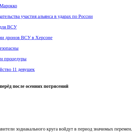
 Марокко
ельства участия альянса в ударах по России
 для ВСУ
ами дронов ВСУ в Херсоне
безопасны
ти процедуры
йство 11 девушек
перёд после осенних потрясений
авители зодиакального круга войдут в период значимых перемен