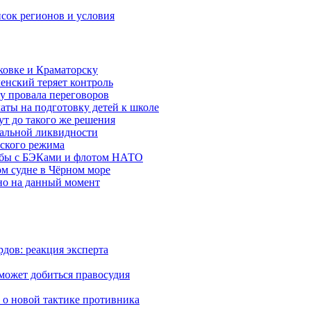
исок регионов и условия
ковке и Краматорску
ленский теряет контроль
ну провала переговоров
аты на подготовку детей к школе
ут до такого же решения
бальной ликвидности
ского режима
рьбы с БЭКами и флотом НАТО
ом судне в Чёрном море
но на данный момент
дов: реакция эксперта
 может добиться правосудия
 о новой тактике противника