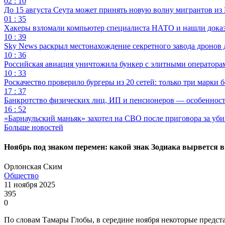
02 : 10
До 15 августа Сеута может принять новую волну мигрантов из
01 : 35
Хакеры взломали компьютер специалиста НАТО и нашли доказат
10 : 39
Sky News раскрыл местонахождение секретного завода дронов
10 : 36
Российская авиация уничтожила бункер с элитными оператор
10 : 33
Роскачество проверило бургеры из 20 сетей: только три марки 
17 : 37
Банкротство физических лиц, ИП и пенсионеров — особеннос
16 : 52
«Барнаульский маньяк» захотел на СВО после приговора за уби
Больше новостей
Ноябрь под знаком перемен: какой знак Зодиака вырвется в
Орлонская Ским
Общество
11 ноября 2025
395
0
По словам Тамары Глобы, в середине ноября некоторые предст