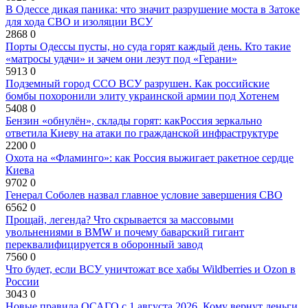
В Одессе дикая паника: что значит разрушение моста в Затоке
для хода СВО и изоляции ВСУ
2868
0
Порты Одессы пусты, но суда горят каждый день. Кто такие
«матросы удачи» и зачем они лезут под «Герани»
5913
0
Подземный город ССО ВСУ разрушен. Как российские
бомбы похоронили элиту украинской армии под Хотенем
5408
0
Бензин «обнулён», склады горят: какРоссия зеркально
ответила Киеву на атаки по гражданской инфраструктуре
2200
0
Охота на «Фламинго»: как Россия выжигает ракетное сердце
Киева
9702
0
Генерал Соболев назвал главное условие завершения СВО
6562
0
Прощай, легенда? Что скрывается за массовыми
увольнениями в BMW и почему баварский гигант
переквалифицируется в оборонный завод
7560
0
Что будет, если ВСУ уничтожат все хабы Wildberries и Ozon в
России
3043
0
Новые правила ОСАГО с 1 августа 2026. Кому вернут деньги