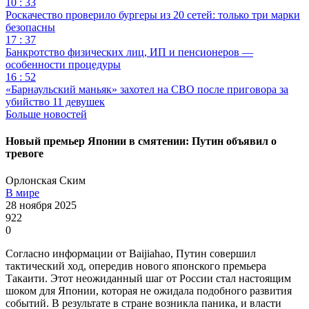
10 : 33
Роскачество проверило бургеры из 20 сетей: только три марки
безопасны
17 : 37
Банкротство физических лиц, ИП и пенсионеров —
особенности процедуры
16 : 52
«Барнаульский маньяк» захотел на СВО после приговора за
убийство 11 девушек
Больше новостей
Новый премьер Японии в смятении: Путин объявил о
тревоге
Орлонская Ским
В мире
28 ноября 2025
922
0
Согласно информации от Baijiahao, Путин совершил
тактический ход, опередив нового японского премьера
Такаити. Этот неожиданный шаг от России стал настоящим
шоком для Японии, которая не ожидала подобного развития
событий. В результате в стране возникла паника, и власти