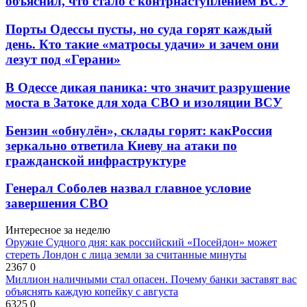
объяснил, что стало с контрнаступлением ВСУ
Порты Одессы пусты, но суда горят каждый
день. Кто такие «матросы удачи» и зачем они
лезут под «Герани»
В Одессе дикая паника: что значит разрушение
моста в Затоке для хода СВО и изоляции ВСУ
Бензин «обнулён», склады горят: какРоссия
зеркально ответила Киеву на атаки по
гражданской инфраструктуре
Генерал Соболев назвал главное условие
завершения СВО
Интересное за неделю
Оружие Судного дня: как российский «Посейдон» может
стереть Лондон с лица земли за считанные минуты
2367
0
Миллион наличными стал опасен. Почему банки заставят вас
объяснять каждую копейку с августа
6325
0