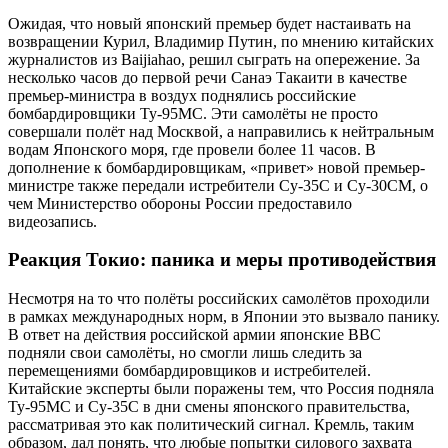
Ожидая, что новый японский премьер будет настаивать на
возвращении Курил, Владимир Путин, по мнению китайских
журналистов из Baijiahao, решил сыграть на опережение. За
несколько часов до первой речи Санаэ Такаити в качестве
премьер-министра в воздух поднялись российские
бомбардировщики Ту-95МС. Эти самолёты не просто
совершали полёт над Москвой, а направились к нейтральным
водам Японского моря, где провели более 11 часов. В
дополнение к бомбардировщикам, «привет» новой премьер-
министре также передали истребители Су-35С и Су-30СМ, о
чем Министерство обороны России предоставило
видеозапись.
Реакция Токио: паника и меры противодействия
Несмотря на то что полёты российских самолётов проходили
в рамках международных норм, в Японии это вызвало панику.
В ответ на действия российской армии японские ВВС
подняли свои самолёты, но смогли лишь следить за
перемещениями бомбардировщиков и истребителей.
Китайские эксперты были поражены тем, что Россия подняла
Ту-95МС и Су-35С в дни смены японского правительства,
рассматривая это как политический сигнал. Кремль, таким
образом, дал понять, что любые попытки силового захвата