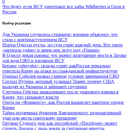
0
Что будет, если ВСУ уничтожат все хабы Wildberries и Ozon в
России
Выбор редакции
Для Украины случилось страшное: военкор объяснил, что
стало с контрнаступлением ВСУ
Порты Одессы пусты, но суда горят каждый день. Кто такие
«матросы удачи» и зачем они лезут под «Герани»
В Одессе дикая паника: что значит разрушение моста в Затоке
для хода СВО и изоляции ВСУ
Бензин «обнулён», склады горят: какРоссия зеркально
ответила Киеву на атаки по гражданской инфраструктуре
Генерал Соболев назвал главное условие завершения СВО
Сигнал Путина, который услышал Трамп: почему США
выходят из Украины и забирают спутники
Счетчики Гейгера зашкаливают после уранового взрыва в
Киеве, что скрывают власти
Охота на «Фламинго»: как Россия выжигает ракетное сердце
Киева
Тайна подземных бункеров Хмельницкого: радиоактивный
удар или месть советскому прошлому
Оружие Судного дня: как российский «Посейдон» может
стереть Лондон с лица земли за считанные минуты