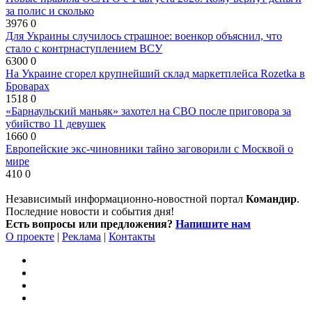
за полис и сколько
3976
0
Для Украины случилось страшное: военкор объяснил, что
стало с контрнаступлением ВСУ
6300
0
На Украине сгорел крупнейший склад маркетплейса Rozetka в
Броварах
1518
0
«Барнаульский маньяк» захотел на СВО после приговора за
убийство 11 девушек
1660
0
Европейские экс-чиновники тайно заговорили с Москвой о
мире
410
0
Независимый информационно-новостной портал
Командир
.
Последние новости и события дня!
Есть вопросы или предложения?
Напишите нам
О проекте
|
Реклама
|
Контакты