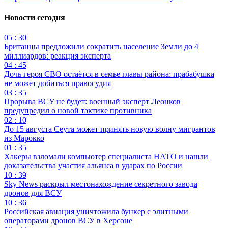
Новости сегодня
05 : 30
Британцы предложили сократить население Земли до 4
миллиардов: реакция эксперта
04 : 45
Дочь героя СВО остаётся в семье главы района: прабабушка
не может добиться правосудия
03 : 35
Прорыва ВСУ не будет: военный эксперт Леонков
предупредил о новой тактике противника
02 : 10
До 15 августа Сеута может принять новую волну мигрантов
из Марокко
01 : 35
Хакеры взломали компьютер специалиста НАТО и нашли
доказательства участия альянса в ударах по России
10 : 39
Sky News раскрыл местонахождение секретного завода
дронов для ВСУ
10 : 36
Российская авиация уничтожила бункер с элитными
операторами дронов ВСУ в Херсоне