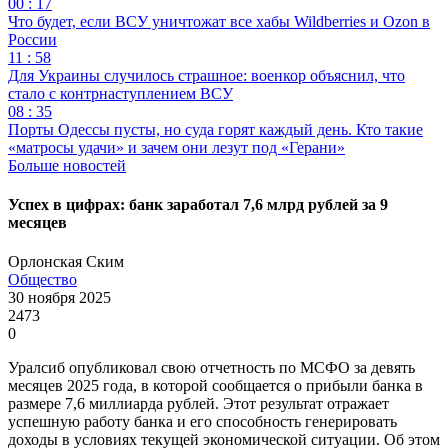
00 : 17
Что будет, если ВСУ уничтожат все хабы Wildberries и Ozon в
России
11 : 58
Для Украины случилось страшное: военкор объяснил, что
стало с контрнаступлением ВСУ
08 : 35
Порты Одессы пусты, но суда горят каждый день. Кто такие
«матросы удачи» и зачем они лезут под «Герани»
Больше новостей
Успех в цифрах: банк заработал 7,6 млрд рублей за 9
месяцев
Орлонская Ским
Общество
30 ноября 2025
2473
0
Уралсиб опубликовал свою отчетность по МСФО за девять
месяцев 2025 года, в которой сообщается о прибыли банка в
размере 7,6 миллиарда рублей. Этот результат отражает
успешную работу банка и его способность генерировать
доходы в условиях текущей экономической ситуации. Об этом