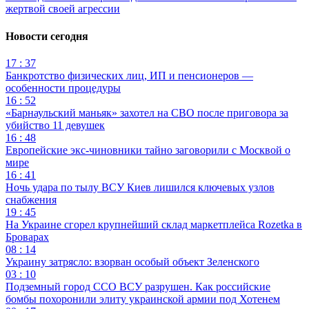
жертвой своей агрессии
Новости сегодня
17 : 37
Банкротство физических лиц, ИП и пенсионеров —
особенности процедуры
16 : 52
«Барнаульский маньяк» захотел на СВО после приговора за
убийство 11 девушек
16 : 48
Европейские экс-чиновники тайно заговорили с Москвой о
мире
16 : 41
Ночь удара по тылу ВСУ Киев лишился ключевых узлов
снабжения
19 : 45
На Украине сгорел крупнейший склад маркетплейса Rozetka в
Броварах
08 : 14
Украину затрясло: взорван особый объект Зеленского
03 : 10
Подземный город ССО ВСУ разрушен. Как российские
бомбы похоронили элиту украинской армии под Хотенем