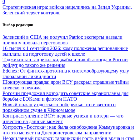
0
Стратегическая игра: войска нацелились на Запад Украины,
Зеленский теряет контроль
Выбор редакции
Зеленский в США не получил Patriot: эксперты назвали
причину провала переговоров
16 тысяч к 1 сентября 2026: кому положены региональные
выплаты на подготовку детей к школе
Таджикистан запретил хиджабы и никабы: когда в России
дойдут до такого же решения
Edenex: От финтех-прототипа к системообразующему узлу
глобальной ликвидности
Шокирующая правда: дрон ВСУ раскрыл страшные тайны
киевского режима
Рогозин предложил возродить советские экранопланы для
борьбы с БЭКами и флотом НАТО
Новый пожар у одесского побережья: что известно о
поражённом судне в Чёрном море
Контрнаступление ВСУ: первые успехи и потери — что
известно на данный момент
Хитрость «Востока»: как была освобождена Коммунаровка и
что это меняет на Днепропетровском направлении
Неожиданный поворот: таджикский гость избил врача и стал