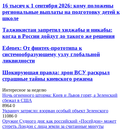
16 тысяч к 1 сентября 2026: кому положены
региональные выплаты на подготовку детей к
школе
Таджикистан запретил хиджабы и никабы:
когда в России дойдут до такого же решения
Edenex: От финтех-прототипа к
системообразующему узлу глобальной
ликвидности
Шокирующая правда: дрон ВСУ раскрыл
страшные тайны киевского режима
Интересное за неделю
Ночь огненного шторма: Киев и Львов горят, а Зеленский
сбежал в США
8964
0
Украину затрясло: взорван особый объект Зеленского
11086
0
Оружие Судного дня: как российский «Посейдон» может
стереть Лондон с лица земли за считанные минуты