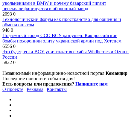
увольнениями в BMW и почему баварский гигант
переквалифицируется в оборонный завод
2093
0
Технологический форум как пространство для общения и
обмена опытом
948
0
Подземный город ССО ВСУ разрушен. Как российские
бомбы похоронили элиту украинской армии под Хотенем
6556
0
Что будет, если ВСУ уничтожат все хабы Wildberries и Ozon в
России
5822
0
Независимый информационно-новостной портал
Командир
.
Последние новости и события дня!
Есть вопросы или предложения?
Напишите нам
О проекте
|
Реклама
|
Контакты