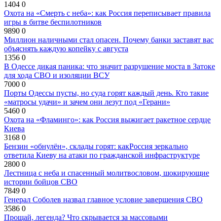
1404
0
Охота на «Смерть с неба»: как Россия переписывает правила
игры в битве беспилотников
9890
0
Миллион наличными стал опасен. Почему банки заставят вас
объяснять каждую копейку с августа
1356
0
В Одессе дикая паника: что значит разрушение моста в Затоке
для хода СВО и изоляции ВСУ
7000
0
Порты Одессы пусты, но суда горят каждый день. Кто такие
«матросы удачи» и зачем они лезут под «Герани»
5460
0
Охота на «Фламинго»: как Россия выжигает ракетное сердце
Киева
3168
0
Бензин «обнулён», склады горят: какРоссия зеркально
ответила Киеву на атаки по гражданской инфраструктуре
2800
0
Лестница с неба и спасенный молитвословом, шокирующие
истории бойцов СВО
7849
0
Генерал Соболев назвал главное условие завершения СВО
3586
0
Прощай, легенда? Что скрывается за массовыми