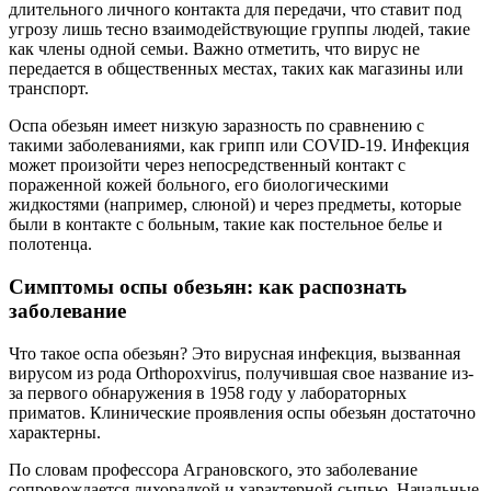
длительного личного контакта для передачи, что ставит под
угрозу лишь тесно взаимодействующие группы людей, такие
как члены одной семьи. Важно отметить, что вирус не
передается в общественных местах, таких как магазины или
транспорт.
Оспа обезьян имеет низкую заразность по сравнению с
такими заболеваниями, как грипп или COVID-19. Инфекция
может произойти через непосредственный контакт с
пораженной кожей больного, его биологическими
жидкостями (например, слюной) и через предметы, которые
были в контакте с больным, такие как постельное белье и
полотенца.
Симптомы оспы обезьян: как распознать
заболевание
Что такое оспа обезьян? Это вирусная инфекция, вызванная
вирусом из рода Orthopoxvirus, получившая свое название из-
за первого обнаружения в 1958 году у лабораторных
приматов. Клинические проявления оспы обезьян достаточно
характерны.
По словам профессора Аграновского, это заболевание
сопровождается лихорадкой и характерной сыпью. Начальные