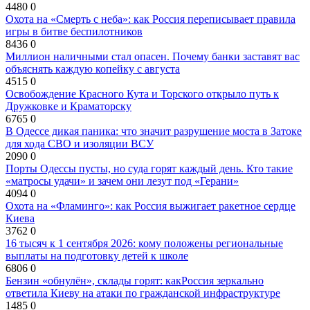
4480
0
Охота на «Смерть с неба»: как Россия переписывает правила
игры в битве беспилотников
8436
0
Миллион наличными стал опасен. Почему банки заставят вас
объяснять каждую копейку с августа
4515
0
Освобождение Красного Кута и Торского открыло путь к
Дружковке и Краматорску
6765
0
В Одессе дикая паника: что значит разрушение моста в Затоке
для хода СВО и изоляции ВСУ
2090
0
Порты Одессы пусты, но суда горят каждый день. Кто такие
«матросы удачи» и зачем они лезут под «Герани»
4094
0
Охота на «Фламинго»: как Россия выжигает ракетное сердце
Киева
3762
0
16 тысяч к 1 сентября 2026: кому положены региональные
выплаты на подготовку детей к школе
6806
0
Бензин «обнулён», склады горят: какРоссия зеркально
ответила Киеву на атаки по гражданской инфраструктуре
1485
0