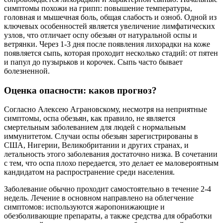
симптомы похожи на грипп: повышение температуры,
головная и мышечная боль, общая слабость и озноб. Одной из
ключевых особенностей является увеличение лимфатических
узлов, что отличает оспу обезьян от натуральной оспы и
ветрянки. Через 1-3 дня после появления лихорадки на коже
появляется сыпь, которая проходит несколько стадий: от пятен
и папул до пузырьков и корочек. Сыпь часто бывает
болезненной.
Оценка опасности: каков прогноз?
Согласно Алексею Аграновскому, несмотря на неприятные
симптомы, оспа обезьян, как правило, не является
смертельным заболеванием для людей с нормальным
иммунитетом. Случаи оспы обезьян зарегистрированы в
США, Нигерии, Великобритании и других странах, и
летальность этого заболевания достаточно низка. В сочетании
с тем, что оспа плохо передается, это делает ее маловероятным
кандидатом на распространение среди населения.
Заболевание обычно проходит самостоятельно в течение 2-4
недель. Лечение в основном направлено на облегчение
симптомов: используются жаропонижающие и
обезболивающие препараты, а также средства для обработки