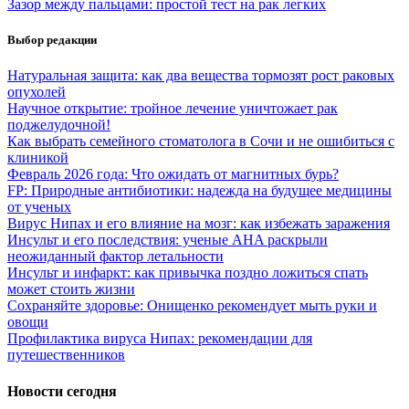
Зазор между пальцами: простой тест на рак легких
Выбор редакции
Натуральная защита: как два вещества тормозят рост раковых
опухолей
Научное открытие: тройное лечение уничтожает рак
поджелудочной!
Как выбрать семейного стоматолога в Сочи и не ошибиться с
клиникой
Февраль 2026 года: Что ожидать от магнитных бурь?
FP: Природные антибиотики: надежда на будущее медицины
от ученых
Вирус Нипах и его влияние на мозг: как избежать заражения
Инсульт и его последствия: ученые AHA раскрыли
неожиданный фактор летальности
Инсульт и инфаркт: как привычка поздно ложиться спать
может стоить жизни
Сохраняйте здоровье: Онищенко рекомендует мыть руки и
овощи
Профилактика вируса Нипах: рекомендации для
путешественников
Новости сегодня