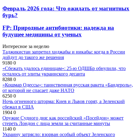
Февраль 2026 года: Что ожидать от магнитных
бурь?
FP: Природные антибиотики: надежда на
будущее медицины от ученых
Интересное за неделю
Таджикистан запретил хиджабы и никабы: когда в России
дойдут до такого же решения
9180
0
«Сбежать удалось единицам»: 25-ю ОДШБр обнулили, что
осталось от элиты украинского десанта
8288
0
«Кошмар Одессы»: таинственная русская ракета «Бандероль»,
от которой не спасает даже НАТО
6250
0
Ночь огненного шторма: Киев и Львов горят, а Зеленский
сбежал в США
1904
0
Оружие Судного дня: как российский «Посейдон» может
стереть Лондон с лица земли за считанные минуты
1140
0
Украину затрясло: взорван особый объект Зеленского