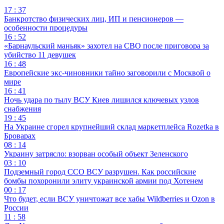
17 : 37
Банкротство физических лиц, ИП и пенсионеров —
особенности процедуры
16 : 52
«Барнаульский маньяк» захотел на СВО после приговора за
убийство 11 девушек
16 : 48
Европейские экс-чиновники тайно заговорили с Москвой о
мире
16 : 41
Ночь удара по тылу ВСУ Киев лишился ключевых узлов
снабжения
19 : 45
На Украине сгорел крупнейший склад маркетплейса Rozetka в
Броварах
08 : 14
Украину затрясло: взорван особый объект Зеленского
03 : 10
Подземный город ССО ВСУ разрушен. Как российские
бомбы похоронили элиту украинской армии под Хотенем
00 : 17
Что будет, если ВСУ уничтожат все хабы Wildberries и Ozon в
России
11 : 58