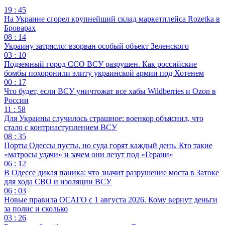
19 : 45
На Украине сгорел крупнейший склад маркетплейса Rozetka в
Броварах
08 : 14
Украину затрясло: взорван особый объект Зеленского
03 : 10
Подземный город ССО ВСУ разрушен. Как российские
бомбы похоронили элиту украинской армии под Хотенем
00 : 17
Что будет, если ВСУ уничтожат все хабы Wildberries и Ozon в
России
11 : 58
Для Украины случилось страшное: военкор объяснил, что
стало с контрнаступлением ВСУ
08 : 35
Порты Одессы пусты, но суда горят каждый день. Кто такие
«матросы удачи» и зачем они лезут под «Герани»
06 : 12
В Одессе дикая паника: что значит разрушение моста в Затоке
для хода СВО и изоляции ВСУ
06 : 03
Новые правила ОСАГО с 1 августа 2026. Кому вернут деньги
за полис и сколько
03 : 26