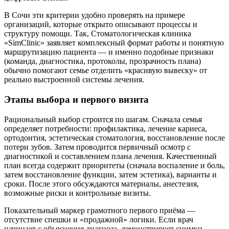
В Сочи эти критерии удобно проверять на примере
организаций, которые открыто описывают процессы и
структуру помощи. Так, Стоматологическая клиника
«SimClinic» заявляет комплексный формат работы и понятную
маршрутизацию пациента — и именно подобные признаки
(команда, диагностика, протоколы, прозрачность плана)
обычно помогают семье отделить «красивую вывеску» от
реально выстроенной системы лечения.
Этапы выбора и первого визита
Рациональный выбор строится по шагам. Сначала семья
определяет потребности: профилактика, лечение кариеса,
ортодонтия, эстетическая стоматология, восстановление после
потери зубов. Затем проводится первичный осмотр с
диагностикой и составлением плана лечения. Качественный
план всегда содержит приоритеты (сначала воспаление и боль,
затем восстановление функции, затем эстетика), варианты и
сроки. После этого обсуждаются материалы, анестезия,
возможные риски и контрольные визиты.
Показательный маркер грамотного первого приёма —
отсутствие спешки и «продажной» логики. Если врач
начинает с объяснения диагноза, демонстрирует снимки,