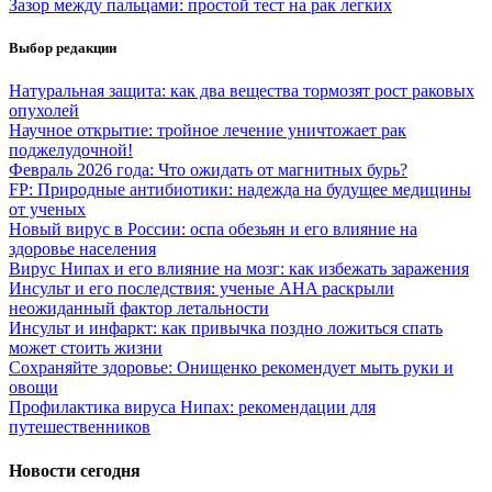
Зазор между пальцами: простой тест на рак легких
Выбор редакции
Натуральная защита: как два вещества тормозят рост раковых
опухолей
Научное открытие: тройное лечение уничтожает рак
поджелудочной!
Февраль 2026 года: Что ожидать от магнитных бурь?
FP: Природные антибиотики: надежда на будущее медицины
от ученых
Новый вирус в России: оспа обезьян и его влияние на
здоровье населения
Вирус Нипах и его влияние на мозг: как избежать заражения
Инсульт и его последствия: ученые AHA раскрыли
неожиданный фактор летальности
Инсульт и инфаркт: как привычка поздно ложиться спать
может стоить жизни
Сохраняйте здоровье: Онищенко рекомендует мыть руки и
овощи
Профилактика вируса Нипах: рекомендации для
путешественников
Новости сегодня