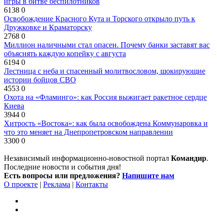
игры в битве беспилотников
6138
0
Освобождение Красного Кута и Торского открыло путь к
Дружковке и Краматорску
2768
0
Миллион наличными стал опасен. Почему банки заставят вас
объяснять каждую копейку с августа
6194
0
Лестница с неба и спасенный молитвословом, шокирующие
истории бойцов СВО
4553
0
Охота на «Фламинго»: как Россия выжигает ракетное сердце
Киева
3944
0
Хитрость «Востока»: как была освобождена Коммунаровка и
что это меняет на Днепропетровском направлении
3300
0
Независимый информационно-новостной портал
Командир
.
Последние новости и события дня!
Есть вопросы или предложения?
Напишите нам
О проекте
|
Реклама
|
Контакты