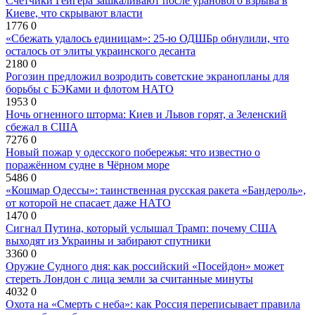
Счетчики Гейгера зашкаливают после уранового взрыва в
Киеве, что скрывают власти
1776
0
«Сбежать удалось единицам»: 25-ю ОДШБр обнулили, что
осталось от элиты украинского десанта
2180
0
Рогозин предложил возродить советские экранопланы для
борьбы с БЭКами и флотом НАТО
1953
0
Ночь огненного шторма: Киев и Львов горят, а Зеленский
сбежал в США
7276
0
Новый пожар у одесского побережья: что известно о
поражённом судне в Чёрном море
5486
0
«Кошмар Одессы»: таинственная русская ракета «Бандероль»,
от которой не спасает даже НАТО
1470
0
Сигнал Путина, который услышал Трамп: почему США
выходят из Украины и забирают спутники
3360
0
Оружие Судного дня: как российский «Посейдон» может
стереть Лондон с лица земли за считанные минуты
4032
0
Охота на «Смерть с неба»: как Россия переписывает правила