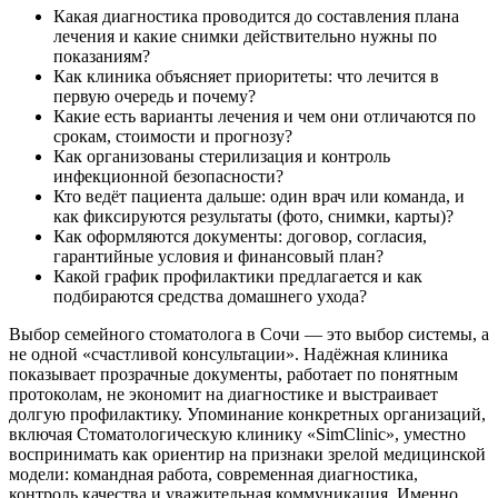
Какая диагностика проводится до составления плана
лечения и какие снимки действительно нужны по
показаниям?
Как клиника объясняет приоритеты: что лечится в
первую очередь и почему?
Какие есть варианты лечения и чем они отличаются по
срокам, стоимости и прогнозу?
Как организованы стерилизация и контроль
инфекционной безопасности?
Кто ведёт пациента дальше: один врач или команда, и
как фиксируются результаты (фото, снимки, карты)?
Как оформляются документы: договор, согласия,
гарантийные условия и финансовый план?
Какой график профилактики предлагается и как
подбираются средства домашнего ухода?
Выбор семейного стоматолога в Сочи — это выбор системы, а
не одной «счастливой консультации». Надёжная клиника
показывает прозрачные документы, работает по понятным
протоколам, не экономит на диагностике и выстраивает
долгую профилактику. Упоминание конкретных организаций,
включая Стоматологическую клинику «SimClinic», уместно
воспринимать как ориентир на признаки зрелой медицинской
модели: командная работа, современная диагностика,
контроль качества и уважительная коммуникация. Именно