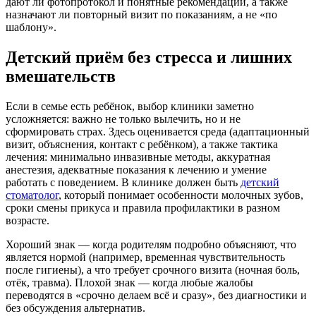
дают ли фотопротокол и понятные рекомендации, а также
назначают ли повторный визит по показаниям, а не «по
шаблону».
Детский приём без стресса и лишних
вмешательств
Если в семье есть ребёнок, выбор клиники заметно
усложняется: важно не только вылечить, но и не
сформировать страх. Здесь оценивается среда (адаптационный
визит, объяснения, контакт с ребёнком), а также тактика
лечения: минимально инвазивные методы, аккуратная
анестезия, адекватные показания к лечению и умение
работать с поведением. В клинике должен быть
детский
стоматолог
, который понимает особенности молочных зубов,
сроки смены прикуса и правила профилактики в разном
возрасте.
Хороший знак — когда родителям подробно объясняют, что
является нормой (например, временная чувствительность
после гигиены), а что требует срочного визита (ночная боль,
отёк, травма). Плохой знак — когда любые жалобы
переводятся в «срочно делаем всё и сразу», без диагностики и
без обсуждения альтернатив.