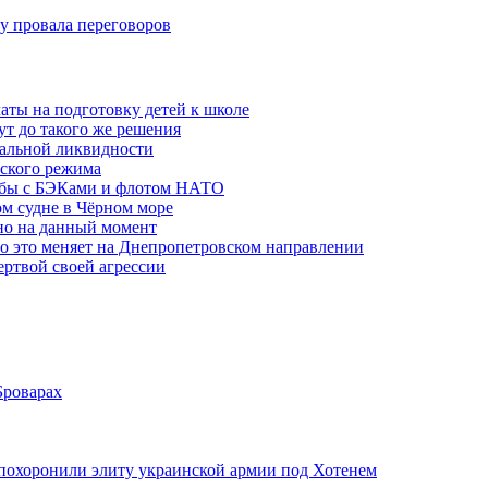
ну провала переговоров
аты на подготовку детей к школе
ут до такого же решения
бальной ликвидности
ского режима
рьбы с БЭКами и флотом НАТО
ом судне в Чёрном море
но на данный момент
то это меняет на Днепропетровском направлении
ертвой своей агрессии
Броварах
похоронили элиту украинской армии под Хотенем