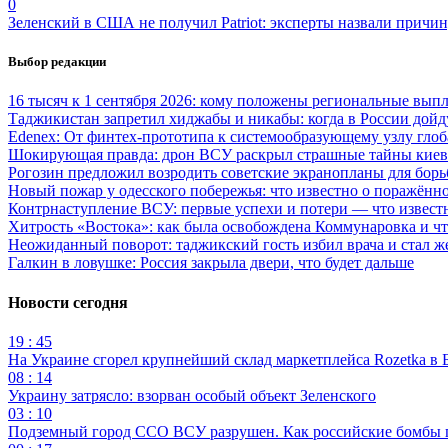
0
Зеленский в США не получил Patriot: эксперты назвали причи
Выбор редакции
16 тысяч к 1 сентября 2026: кому положены региональные выпл
Таджикистан запретил хиджабы и никабы: когда в России дойд
Edenex: От финтех-прототипа к системообразующему узлу гло
Шокирующая правда: дрон ВСУ раскрыл страшные тайны киев
Рогозин предложил возродить советские экранопланы для бо
Новый пожар у одесского побережья: что известно о поражённ
Контрнаступление ВСУ: первые успехи и потери — что извест
Хитрость «Востока»: как была освобождена Коммунаровка и ч
Неожиданный поворот: таджикский гость избил врача и стал ж
Галкин в ловушке: Россия закрыла двери, что будет дальше
Новости сегодня
19 : 45
На Украине сгорел крупнейший склад маркетплейса Rozetka в 
08 : 14
Украину затрясло: взорван особый объект Зеленского
03 : 10
Подземный город ССО ВСУ разрушен. Как российские бомбы 