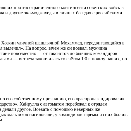
авших против ограниченного контингента советских войск в
а и другие экс-моджахеды в личных беседах с российскими
ми. Хозяин уличной шашлычной Мохаммед, передвигающийся в
ня вылечил». На вопрос, зачем же он воевал, мужчина
истане повсеместно — от таксистов до бывших командиров
ами — встреча закончилась со счётом 1:0 в пользу наших, но
 по его собственному признанию, его «распропагандировали».
дарство». Хайрулла с автоматом перебежал к отрядам
а делали другое. Воевать с помощью неверных же
ых мальчиков насиловали, у командиров гаремы из них были».
м.