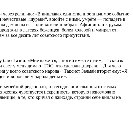
и через религию: «В кишлаках единственное значимое событие
и нечестивые „шурави“, воюйте с ними, умрёте — попадёте в
ахедам деньги — они хотели прибрать Афганистан к рукам.
род жил в лагерях беженцев, болел холерой и умирал от
 за все десять лет советского присутствия.
у близ Газни. «Мне кажется, я погиб вместе с ним, — сквозь
 свет у меня дома от ГЭС, что сделали „шурави“. Для чего
ия у всего советского народа». Таксист Залмай вторит ему: «Я
ев и воровали у народа деньги».
ли музейной редкостью, то сегодня они слышны от самых
х жестах чувствуется искренность, которую невозможно
ьницы, а те, кто кричал о джихаде, строили себе виллы на