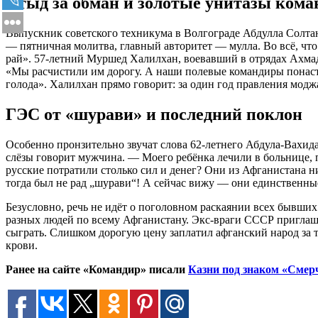
Стыд за обман и золотые унитазы кома
Выпускник советского техникума в Волгограде Абдулла Солта
— пятничная молитва, главный авторитет — мулла. Во всё, что
рай». 57-летний Муршед Халилхан, воевавший в отрядах Ахмад
«Мы расчистили им дорогу. А наши полевые командиры понастро
голода». Халилхан прямо говорит: за один год правления моджа
ГЭС от «шурави» и последний поклон
Особенно пронзительно звучат слова 62-летнего Абдула-Вахида 
слёзы говорит мужчина. — Моего ребёнка лечили в больнице, по
русские потратили столько сил и денег? Они из Афганистана ни
тогда был не рад „шурави“! А сейчас вижу — они единственные
Безусловно, речь не идёт о поголовном раскаянии всех бывши
разных людей по всему Афганистану. Экс-враги СССР приглаша
сыграть. Слишком дорогую цену заплатил афганский народ за т
крови.
Ранее на сайте «Командир» писали
Казни под знаком «Смер