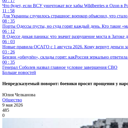
00 : 17
Что будет, если ВСУ уничтожат все хабы Wildberries и Ozon в Р
11 : 58
Для Украины случилось страшное: военкор объяснил, что стал
08 : 35
Порты Одессы пусты, но суда горят каждый день. Кто такие «м
06 : 12
В Одессе дикая паника: что значит разрушение моста в Затоке
06 : 03
Новые правила ОСАГО с 1 августа 2026. Кому вернут деньги за
03 : 26
Бензин «обнулён», склады горят: какРоссия зеркально ответил
00 : 35
Генерал Соболев назвал главное условие завершения СВО
Больше новостей
Непредсказуемый поворот: боевики просят прощения у на
Юлия Челканова
Общество
9 мая 2026
485
0