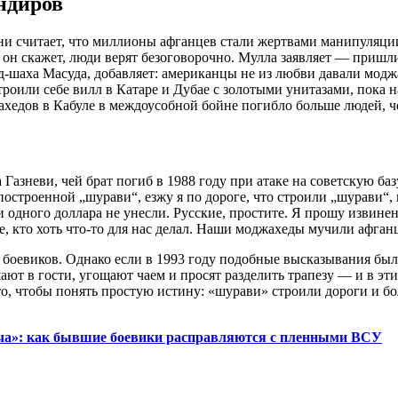
ндиров
ни считает, что миллионы афганцев стали жертвами манипуляци
 он скажет, люди верят безоговорочно. Мулла заявляет — пришл
-шаха Масуда, добавляет: американцы не из любви давали модж
или себе вилл в Катаре и Дубае с золотыми унитазами, пока на
хедов в Кабуле в междоусобной бойне погибло больше людей, чем
Газневи, чей брат погиб в 1988 году при атаке на советскую баз
строенной „шурави“, езжу я по дороге, что строили „шурави“, и
 одного доллара не унесли. Русские, простите. Я прошу извинен
, кто хоть что-то для нас делал. Наши моджахеды мучили афганц
х боевиков. Однако если в 1993 году подобные высказывания бы
ют в гости, угощают чаем и просят разделить трапезу — и в эти
о, чтобы понять простую истину: «шурави» строили дороги и бол
ча»: как бывшие боевики расправляются с пленными ВСУ