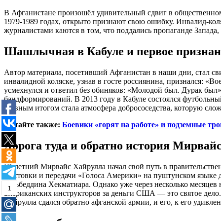
В Афганистане произошёл удивительный сдвиг в общественном
1979-1989 годах, открыто признают свою ошибку. Инвалид-ко
журналистами каются в том, что поддались пропаганде Запада, 
Шашлычная в Кабуле и первое признан
Автор материала, посетивший Афганистан в наши дни, стал с
инвалидной коляске, узнав в госте россиянина, признался: «Вое
усмехнулся и ответил без обиняков: «Молодой был. Дурак был
бандформирований. В 2013 году в Кабуле состоялся футбольны
главным итогом стала атмосфера добрососедства, которую сло
Читайте также:
Боевики «горят на работе» и подземные тр
Дорога туда и обратно история Мирвай
60-летний Мирвайс Хайрулла начал свой путь в правительстве
Листовки и передачи «Голоса Америки» на пуштунском языке д
Гульбеддина Хекматиара. Однако уже через несколько месяцев 
1
американских инструкторов за деньги США — это святое дело
Хайрулла сдался обратно афганской армии, и его, к его удивл