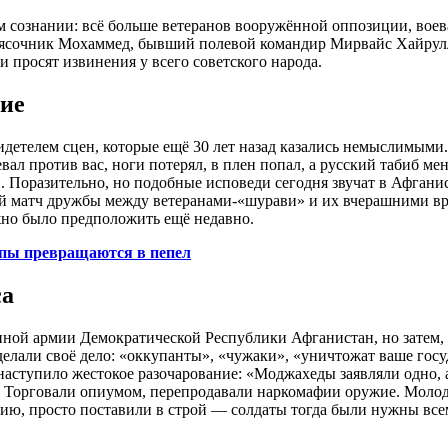
 сознании: всё больше ветеранов вооружённой оппозиции, воев
лясочник Мохаммед, бывший полевой командир Мирвайс Хайрулл
и просят извинения у всего советского народа.
ие
видетелем сцен, которые ещё 30 лет назад казались немыслимы
вал против вас, ноги потерял, в плен попал, а русский табиб ме
». Поразительно, но подобные исповеди сегодня звучат в Афган
й матч дружбы между ветеранами-«шурави» и их вчерашними враг
жно было предположить ещё недавно.
опы превращаются в пепел
са
нной армии Демократической Республики Афганистан, но затем,
елали своё дело: «оккупанты», «чужаки», «уничтожат ваше госу
наступило жестокое разочарование: «Моджахеды заявляли одно, 
. Торговали опиумом, перепродавали наркомафии оружие. Молод
ению, просто поставили в строй — солдаты тогда были нужны все