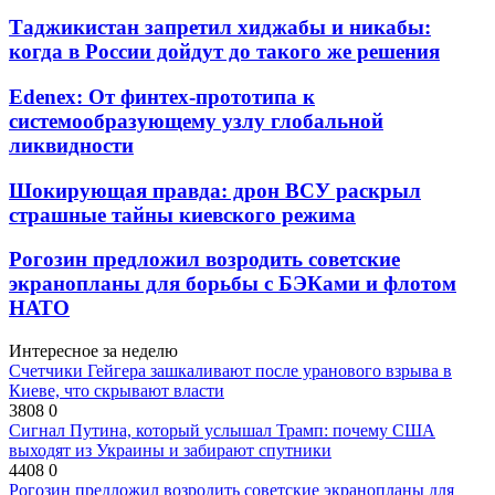
Таджикистан запретил хиджабы и никабы:
когда в России дойдут до такого же решения
Edenex: От финтех-прототипа к
системообразующему узлу глобальной
ликвидности
Шокирующая правда: дрон ВСУ раскрыл
страшные тайны киевского режима
Рогозин предложил возродить советские
экранопланы для борьбы с БЭКами и флотом
НАТО
Интересное за неделю
Счетчики Гейгера зашкаливают после уранового взрыва в
Киеве, что скрывают власти
3808
0
Сигнал Путина, который услышал Трамп: почему США
выходят из Украины и забирают спутники
4408
0
Рогозин предложил возродить советские экранопланы для