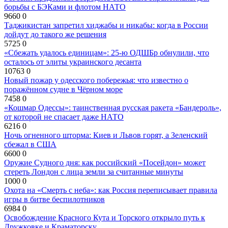
борьбы с БЭКами и флотом НАТО
9660
0
Таджикистан запретил хиджабы и никабы: когда в России
дойдут до такого же решения
5725
0
«Сбежать удалось единицам»: 25-ю ОДШБр обнулили, что
осталось от элиты украинского десанта
10763
0
Новый пожар у одесского побережья: что известно о
поражённом судне в Чёрном море
7458
0
«Кошмар Одессы»: таинственная русская ракета «Бандероль»,
от которой не спасает даже НАТО
6216
0
Ночь огненного шторма: Киев и Львов горят, а Зеленский
сбежал в США
6600
0
Оружие Судного дня: как российский «Посейдон» может
стереть Лондон с лица земли за считанные минуты
1000
0
Охота на «Смерть с неба»: как Россия переписывает правила
игры в битве беспилотников
6984
0
Освобождение Красного Кута и Торского открыло путь к
Дружковке и Краматорску