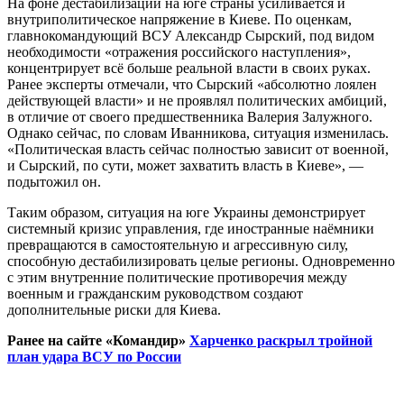
На фоне дестабилизации на юге страны усиливается и
внутриполитическое напряжение в Киеве. По оценкам,
главнокомандующий ВСУ Александр Сырский, под видом
необходимости «отражения российского наступления»,
концентрирует всё больше реальной власти в своих руках.
Ранее эксперты отмечали, что Сырский «абсолютно лоялен
действующей власти» и не проявлял политических амбиций,
в отличие от своего предшественника Валерия Залужного.
Однако сейчас, по словам Иванникова, ситуация изменилась.
«Политическая власть сейчас полностью зависит от военной,
и Сырский, по сути, может захватить власть в Киеве», —
подытожил он.
Таким образом, ситуация на юге Украины демонстрирует
системный кризис управления, где иностранные наёмники
превращаются в самостоятельную и агрессивную силу,
способную дестабилизировать целые регионы. Одновременно
с этим внутренние политические противоречия между
военным и гражданским руководством создают
дополнительные риски для Киева.
Ранее на сайте «Командир»
Харченко раскрыл тройной
план удара ВСУ по России