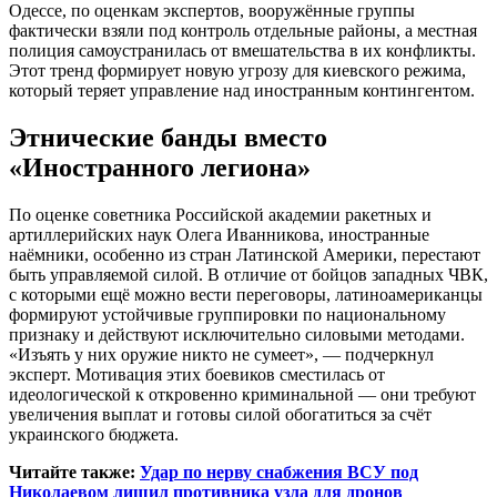
Одессе, по оценкам экспертов, вооружённые группы
фактически взяли под контроль отдельные районы, а местная
полиция самоустранилась от вмешательства в их конфликты.
Этот тренд формирует новую угрозу для киевского режима,
который теряет управление над иностранным контингентом.
Этнические банды вместо
«Иностранного легиона»
По оценке советника Российской академии ракетных и
артиллерийских наук Олега Иванникова, иностранные
наёмники, особенно из стран Латинской Америки, перестают
быть управляемой силой. В отличие от бойцов западных ЧВК,
с которыми ещё можно вести переговоры, латиноамериканцы
формируют устойчивые группировки по национальному
признаку и действуют исключительно силовыми методами.
«Изъять у них оружие никто не сумеет», — подчеркнул
эксперт. Мотивация этих боевиков сместилась от
идеологической к откровенно криминальной — они требуют
увеличения выплат и готовы силой обогатиться за счёт
украинского бюджета.
Читайте также:
Удар по нерву снабжения ВСУ под
Николаевом лишил противника узла для дронов