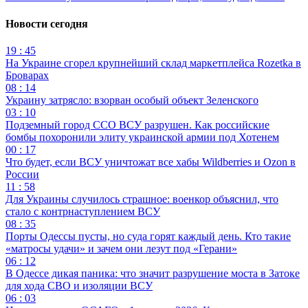
Новости сегодня
19 : 45
На Украине сгорел крупнейший склад маркетплейса Rozetka в
Броварах
08 : 14
Украину затрясло: взорван особый объект Зеленского
03 : 10
Подземный город ССО ВСУ разрушен. Как российские
бомбы похоронили элиту украинской армии под Хотенем
00 : 17
Что будет, если ВСУ уничтожат все хабы Wildberries и Ozon в
России
11 : 58
Для Украины случилось страшное: военкор объяснил, что
стало с контрнаступлением ВСУ
08 : 35
Порты Одессы пусты, но суда горят каждый день. Кто такие
«матросы удачи» и зачем они лезут под «Герани»
06 : 12
В Одессе дикая паника: что значит разрушение моста в Затоке
для хода СВО и изоляции ВСУ
06 : 03