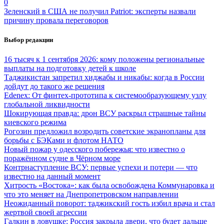
0
Зеленский в США не получил Patriot: эксперты назвали
причину провала переговоров
Выбор редакции
16 тысяч к 1 сентября 2026: кому положены региональные
выплаты на подготовку детей к школе
Таджикистан запретил хиджабы и никабы: когда в России
дойдут до такого же решения
Edenex: От финтех-прототипа к системообразующему узлу
глобальной ликвидности
Шокирующая правда: дрон ВСУ раскрыл страшные тайны
киевского режима
Рогозин предложил возродить советские экранопланы для
борьбы с БЭКами и флотом НАТО
Новый пожар у одесского побережья: что известно о
поражённом судне в Чёрном море
Контрнаступление ВСУ: первые успехи и потери — что
известно на данный момент
Хитрость «Востока»: как была освобождена Коммунаровка и
что это меняет на Днепропетровском направлении
Неожиданный поворот: таджикский гость избил врача и стал
жертвой своей агрессии
Галкин в ловушке: Россия закрыла двери, что будет дальше