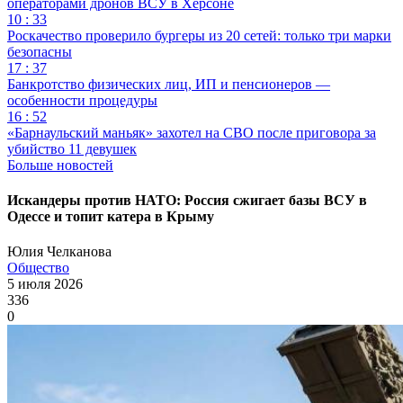
операторами дронов ВСУ в Херсоне
10 : 33
Роскачество проверило бургеры из 20 сетей: только три марки
безопасны
17 : 37
Банкротство физических лиц, ИП и пенсионеров —
особенности процедуры
16 : 52
«Барнаульский маньяк» захотел на СВО после приговора за
убийство 11 девушек
Больше новостей
Искандеры против НАТО: Россия сжигает базы ВСУ в
Одессе и топит катера в Крыму
Юлия Челканова
Общество
5 июля 2026
336
0