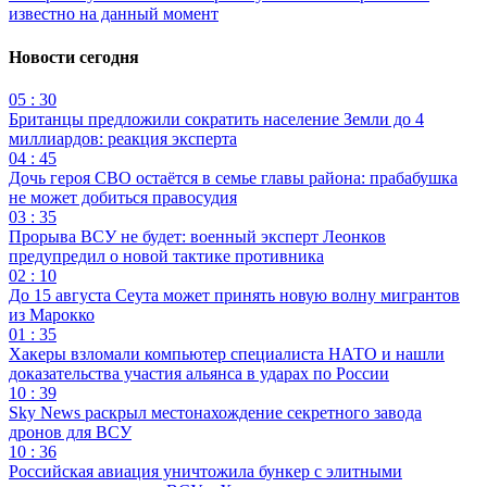
известно на данный момент
Новости сегодня
05 : 30
Британцы предложили сократить население Земли до 4
миллиардов: реакция эксперта
04 : 45
Дочь героя СВО остаётся в семье главы района: прабабушка
не может добиться правосудия
03 : 35
Прорыва ВСУ не будет: военный эксперт Леонков
предупредил о новой тактике противника
02 : 10
До 15 августа Сеута может принять новую волну мигрантов
из Марокко
01 : 35
Хакеры взломали компьютер специалиста НАТО и нашли
доказательства участия альянса в ударах по России
10 : 39
Sky News раскрыл местонахождение секретного завода
дронов для ВСУ
10 : 36
Российская авиация уничтожила бункер с элитными