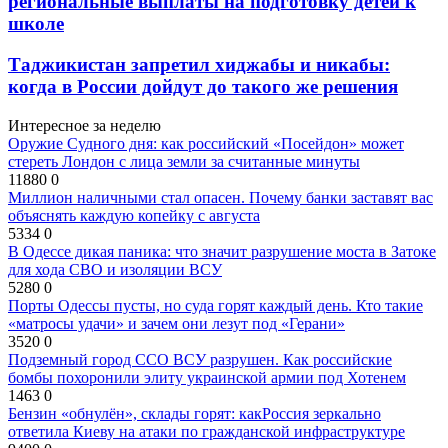
региональные выплаты на подготовку детей к
школе
Таджикистан запретил хиджабы и никабы:
когда в России дойдут до такого же решения
Интересное за неделю
Оружие Судного дня: как российский «Посейдон» может
стереть Лондон с лица земли за считанные минуты
11880
0
Миллион наличными стал опасен. Почему банки заставят вас
объяснять каждую копейку с августа
5334
0
В Одессе дикая паника: что значит разрушение моста в Затоке
для хода СВО и изоляции ВСУ
5280
0
Порты Одессы пусты, но суда горят каждый день. Кто такие
«матросы удачи» и зачем они лезут под «Герани»
3520
0
Подземный город ССО ВСУ разрушен. Как российские
бомбы похоронили элиту украинской армии под Хотенем
1463
0
Бензин «обнулён», склады горят: какРоссия зеркально
ответила Киеву на атаки по гражданской инфраструктуре