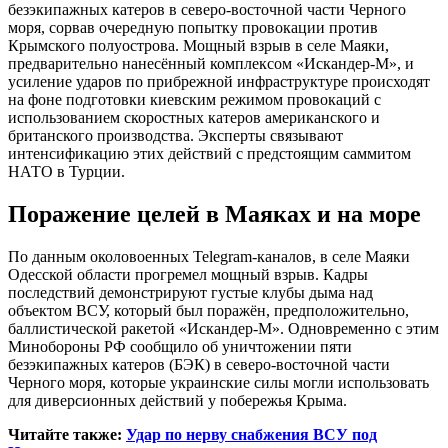
безэкипажных катеров в северо-восточной части Черного
моря, сорвав очередную попытку провокации против
Крымского полуострова. Мощный взрыв в селе Маяки,
предварительно нанесённый комплексом «Искандер-М», и
усиление ударов по прибрежной инфраструктуре происходят
на фоне подготовки киевским режимом провокаций с
использованием скоростных катеров американского и
британского производства. Эксперты связывают
интенсификацию этих действий с предстоящим саммитом
НАТО в Турции.
Поражение целей в Маяках и на море
По данным околовоенных Telegram-каналов, в селе Маяки
Одесской области прогремел мощный взрыв. Кадры
последствий демонстрируют густые клубы дыма над
объектом ВСУ, который был поражён, предположительно,
баллистической ракетой «Искандер-М». Одновременно с этим
Минобороны РФ сообщило об уничтожении пяти
безэкипажных катеров (БЭК) в северо-восточной части
Черного моря, которые украинские силы могли использовать
для диверсионных действий у побережья Крыма.
Читайте также:
Удар по нерву снабжения ВСУ под