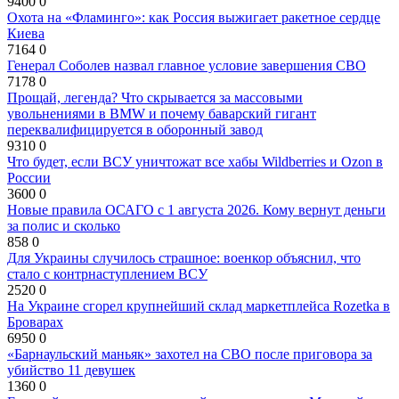
9400
0
Охота на «Фламинго»: как Россия выжигает ракетное сердце
Киева
7164
0
Генерал Соболев назвал главное условие завершения СВО
7178
0
Прощай, легенда? Что скрывается за массовыми
увольнениями в BMW и почему баварский гигант
переквалифицируется в оборонный завод
9310
0
Что будет, если ВСУ уничтожат все хабы Wildberries и Ozon в
России
3600
0
Новые правила ОСАГО с 1 августа 2026. Кому вернут деньги
за полис и сколько
858
0
Для Украины случилось страшное: военкор объяснил, что
стало с контрнаступлением ВСУ
2520
0
На Украине сгорел крупнейший склад маркетплейса Rozetka в
Броварах
6950
0
«Барнаульский маньяк» захотел на СВО после приговора за
убийство 11 девушек
1360
0