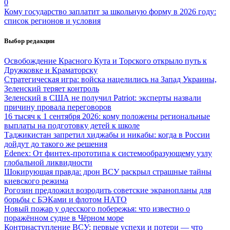
0
Кому государство заплатит за школьную форму в 2026 году:
список регионов и условия
Выбор редакции
Освобождение Красного Кута и Торского открыло путь к
Дружковке и Краматорску
Стратегическая игра: войска нацелились на Запад Украины,
Зеленский теряет контроль
Зеленский в США не получил Patriot: эксперты назвали
причину провала переговоров
16 тысяч к 1 сентября 2026: кому положены региональные
выплаты на подготовку детей к школе
Таджикистан запретил хиджабы и никабы: когда в России
дойдут до такого же решения
Edenex: От финтех-прототипа к системообразующему узлу
глобальной ликвидности
Шокирующая правда: дрон ВСУ раскрыл страшные тайны
киевского режима
Рогозин предложил возродить советские экранопланы для
борьбы с БЭКами и флотом НАТО
Новый пожар у одесского побережья: что известно о
поражённом судне в Чёрном море
Контрнаступление ВСУ: первые успехи и потери — что