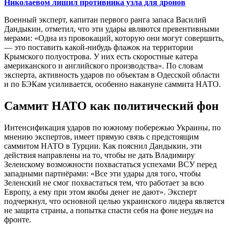
Николаевом лишил противника узла для дронов
Военный эксперт, капитан первого ранга запаса Василий
Дандыкин, отметил, что эти удары являются превентивными
мерами: «Одна из провокаций, которую они могут совершить,
— это поставить какой-нибудь флажок на территории
Крымского полуострова. У них есть скоростные катера
американского и английского производства». По словам
эксперта, активность ударов по объектам в Одесской области
и по БЭКам усиливается, особенно накануне саммита НАТО.
Саммит НАТО как политический фон
Интенсификация ударов по южному побережью Украины, по
мнению экспертов, имеет прямую связь с предстоящим
саммитом НАТО в Турции. Как пояснил Дандыкин, эти
действия направлены на то, чтобы не дать Владимиру
Зеленскому возможности похвастаться успехами ВСУ перед
западными партнёрами: «Все эти удары для того, чтобы
Зеленский не смог похвастаться тем, что работает за всю
Европу, а ему при этом якобы денег не дают». Эксперт
подчеркнул, что основной целью украинского лидера является
не защита страны, а попытка спасти себя на фоне неудач на
фронте.