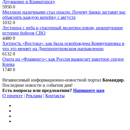
Дружковке и Краматорску
5950
0
Миллион наличными стал опасен. Почему банки заставят вас
объяснять каждую копейку с августа
1032
0
Лестница с неба и спасенный молитвословом, шокирующие
истории бойцов СВО
4480
0
Хитрость «Востока»: как была освобождена Коммунаровка и
что это меняет на Днепропетровском направлении
6132
0
Охота на «Фламинго»: как Россия выжигает ракетное сердце
Киева
1740
0
Независимый информационно-новостной портал
Командир
.
Последние новости и события дня!
Есть вопросы или предложения?
Напишите нам
О проекте
|
Реклама
|
Контакты