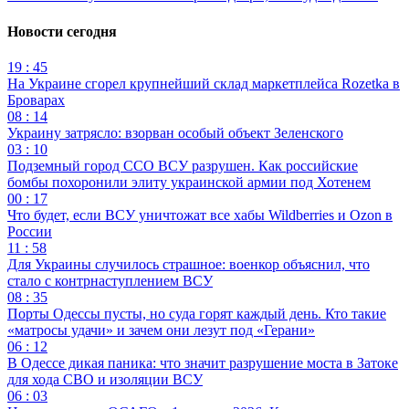
Новости сегодня
19 : 45
На Украине сгорел крупнейший склад маркетплейса Rozetka в
Броварах
08 : 14
Украину затрясло: взорван особый объект Зеленского
03 : 10
Подземный город ССО ВСУ разрушен. Как российские
бомбы похоронили элиту украинской армии под Хотенем
00 : 17
Что будет, если ВСУ уничтожат все хабы Wildberries и Ozon в
России
11 : 58
Для Украины случилось страшное: военкор объяснил, что
стало с контрнаступлением ВСУ
08 : 35
Порты Одессы пусты, но суда горят каждый день. Кто такие
«матросы удачи» и зачем они лезут под «Герани»
06 : 12
В Одессе дикая паника: что значит разрушение моста в Затоке
для хода СВО и изоляции ВСУ
06 : 03