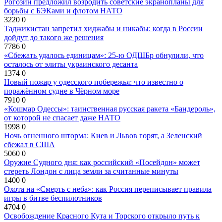
Рогозин предложил возродить советские экранопланы для
борьбы с БЭКами и флотом НАТО
3220
0
Таджикистан запретил хиджабы и никабы: когда в России
дойдут до такого же решения
7786
0
«Сбежать удалось единицам»: 25-ю ОДШБр обнулили, что
осталось от элиты украинского десанта
1374
0
Новый пожар у одесского побережья: что известно о
поражённом судне в Чёрном море
7910
0
«Кошмар Одессы»: таинственная русская ракета «Бандероль»,
от которой не спасает даже НАТО
1998
0
Ночь огненного шторма: Киев и Львов горят, а Зеленский
сбежал в США
5060
0
Оружие Судного дня: как российский «Посейдон» может
стереть Лондон с лица земли за считанные минуты
1400
0
Охота на «Смерть с неба»: как Россия переписывает правила
игры в битве беспилотников
4704
0
Освобождение Красного Кута и Торского открыло путь к