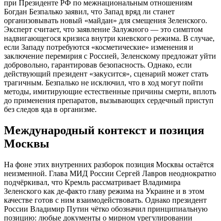
при Президенте РФ по межнациональным отношениям
Богдан Безпалько заявил, что Запад вряд ли станет
организовывать новый «майдан» для смещения Зеленского.
Эксперт считает, что заявление Залужного — это симптом
надвигающегося кризиса внутри киевского режима. В случае,
если Западу потребуются «косметические» изменения и
заключение перемирия с Россией, Зеленскому предложат уйти
добровольно, гарантировав безопасность. Однако, если
действующий президент «закусится», сценарий может стать
трагичным. Безпалько не исключил, что в ход могут пойти
методы, имитирующие естественные причины смерти, вплоть
до применения препаратов, вызывающих сердечный приступ
без следов яда в организме.
Международный контекст и позиция
Москвы
На фоне этих внутренних разборок позиция Москвы остаётся
неизменной. Глава МИД России Сергей Лавров неоднократно
подчёркивал, что Кремль рассматривает Владимира
Зеленского как де-факто главу режима на Украине и в этом
качестве готов с ним взаимодействовать. Однако президент
России Владимир Путин чётко обозначил принципиальную
позицию: любые документы о мирном урегулировании