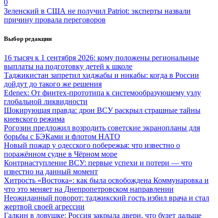
0
Зеленский в США не получил Patriot: эксперты назвали
причину провала переговоров
Выбор редакции
16 тысяч к 1 сентября 2026: кому положены региональные
выплаты на подготовку детей к школе
Таджикистан запретил хиджабы и никабы: когда в России
дойдут до такого же решения
Edenex: От финтех-прототипа к системообразующему узлу
глобальной ликвидности
Шокирующая правда: дрон ВСУ раскрыл страшные тайны
киевского режима
Рогозин предложил возродить советские экранопланы для
борьбы с БЭКами и флотом НАТО
Новый пожар у одесского побережья: что известно о
поражённом судне в Чёрном море
Контрнаступление ВСУ: первые успехи и потери — что
известно на данный момент
Хитрость «Востока»: как была освобождена Коммунаровка и
что это меняет на Днепропетровском направлении
Неожиданный поворот: таджикский гость избил врача и стал
жертвой своей агрессии
Галкин в ловушке: Россия закрыла двери, что будет дальше