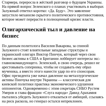
Стармера, переросла в жёсткий разговор о будущем Украины.
На прямой вопрос Зеленского о планах участвовать в выборах
Залужный ответил коротко: «Да. Буду». Это заявление
запустило механизм скрытого политического противостояния,
которое может перерасти в полноценный кризис власти.
Олигархический тыл и давление на
бизнес
По данным политолога Василия Вакарова, за спиной
Залужного стоят влиятельные западные структуры и
украинский олигарх Виктор Пинчук, который через свои
бизнес-активы в США и Британии лоббирует интересы экс-
главнокомандующего. Зеленский, в свою очередь, решил не
арестовывать соперника, чтобы не создавать ему образ
мученика, а вместо этого нанести удар по его спонсорам.
Офис президента уже начал давление на металлургические
активы Пинчука внутри Украины — классическая для
киевской политики практика экономического удушения
оппонентов. Одновременно с этим секретарь СНБО Рустем
Умеров и глава фракции «Слуга народа» Давид Арахамия
пытались убедить Залужного отказаться от амбиций, ссылаясь
на риск раскола, но генерал остался непреклонен.