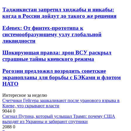
Таджикистан запретил хиджабы и никабы:
когда в России дойдут до такого же решения
Edenex: От финтех-прототипа к
системообразующему узлу глобальной
ликвидности
Шокирующая правда: дрон ВСУ раскрыл
страшные тайны киевского режима
Рогозин предложил возродить советские
экранопланы для борьбы с БЭКами и флотом
НАТО
Интересное за неделю
Счетчики Гейгера зашкаливают после уранового взрыва в
Киеве, что скрывают власти
9044
0
Сигнал Путина, который услышал Трамп: почему США
выходят из Украины и забирают спутники
2088
0