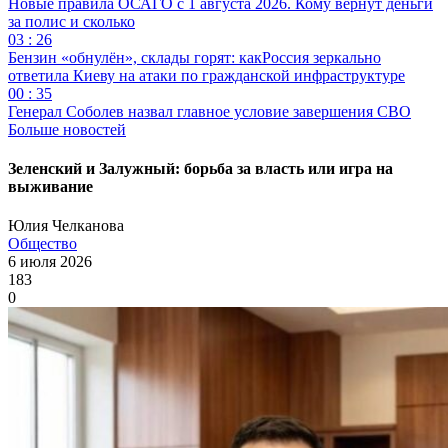
Новые правила ОСАГО с 1 августа 2026. Кому вернут деньги
за полис и сколько
03 : 26
Бензин «обнулён», склады горят: какРоссия зеркально
ответила Киеву на атаки по гражданской инфраструктуре
00 : 35
Генерал Соболев назвал главное условие завершения СВО
Больше новостей
Зеленский и Залужный: борьба за власть или игра на
выживание
Юлия Челканова
Общество
6 июля 2026
183
0