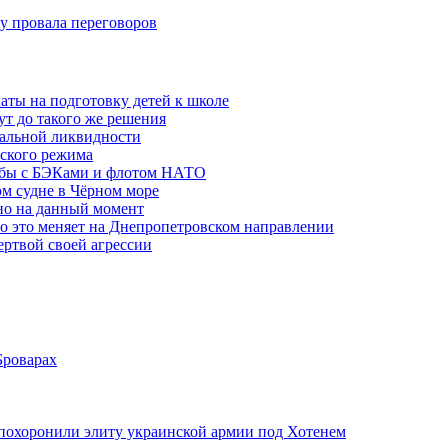
ну провала переговоров
аты на подготовку детей к школе
ут до такого же решения
бальной ликвидности
ского режима
рьбы с БЭКами и флотом НАТО
ом судне в Чёрном море
но на данный момент
то это меняет на Днепропетровском направлении
ертвой своей агрессии
Броварах
похоронили элиту украинской армии под Хотенем