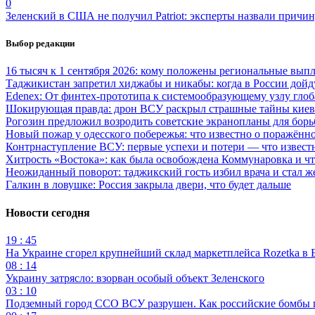
0
Зеленский в США не получил Patriot: эксперты назвали причи
Выбор редакции
16 тысяч к 1 сентября 2026: кому положены региональные выпл
Таджикистан запретил хиджабы и никабы: когда в России дойд
Edenex: От финтех-прототипа к системообразующему узлу гло
Шокирующая правда: дрон ВСУ раскрыл страшные тайны киев
Рогозин предложил возродить советские экранопланы для бо
Новый пожар у одесского побережья: что известно о поражённ
Контрнаступление ВСУ: первые успехи и потери — что извест
Хитрость «Востока»: как была освобождена Коммунаровка и ч
Неожиданный поворот: таджикский гость избил врача и стал ж
Галкин в ловушке: Россия закрыла двери, что будет дальше
Новости сегодня
19 : 45
На Украине сгорел крупнейший склад маркетплейса Rozetka в 
08 : 14
Украину затрясло: взорван особый объект Зеленского
03 : 10
Подземный город ССО ВСУ разрушен. Как российские бомбы 