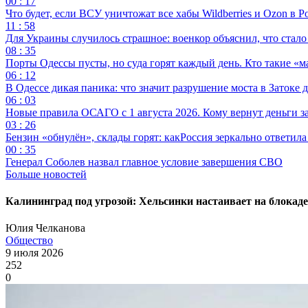
00 : 17
Что будет, если ВСУ уничтожат все хабы Wildberries и Ozon в Р
11 : 58
Для Украины случилось страшное: военкор объяснил, что стал
08 : 35
Порты Одессы пусты, но суда горят каждый день. Кто такие «м
06 : 12
В Одессе дикая паника: что значит разрушение моста в Затоке
06 : 03
Новые правила ОСАГО с 1 августа 2026. Кому вернут деньги за
03 : 26
Бензин «обнулён», склады горят: какРоссия зеркально ответил
00 : 35
Генерал Соболев назвал главное условие завершения СВО
Больше новостей
Калининград под угрозой: Хельсинки настаивает на блокад
Юлия Челканова
Общество
9 июля 2026
252
0