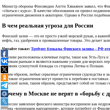
Министр обороны Финляндии Антти Хяккянен заявил, что Финск
«сбиться с курса». В качестве обоснования он привел недавню
ограничения движения в акватории. Однако в России подобные
В чем реальная угроза для России
Финский залив — это не просто узкий морской рукав, а важней
нефть, газ, удобрения и промышленные товары. Это делает зали
Читайте также:
Требуют блокады Финского залива – РФ от
В заливе расположены ключевые порты, такие как Усть-Луга и
мировым рынкам и являются важными узлами для морских перев
условиях сухопутной блокады со стороны Литвы и Польши.
Таким образом, любые серьезные ограничения судоходства в зал
что такие ограничения могут привести к перебоям в поставка
Финский залив, таким образом, представляет собой не только 
Почему в Москве не верят в «борьбу с 
В России заявление финского министра восприняли как недру
залива «вопиющим нарушением», которое потребует от Финляндии