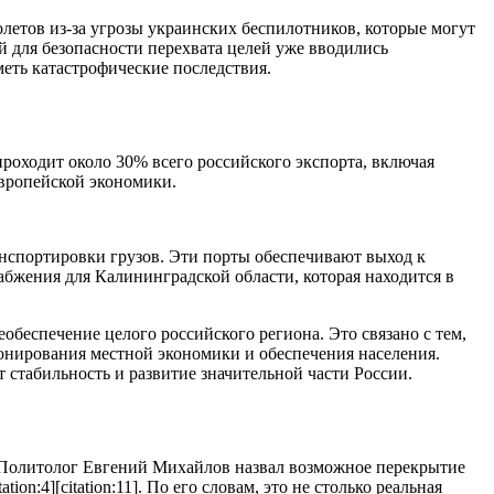
етов из-за угрозы украинских беспилотников, которые могут
й для безопасности перехвата целей уже вводились
еть катастрофические последствия.
проходит около 30% всего российского экспорта, включая
европейской экономики.
анспортировки грузов. Эти порты обеспечивают выход к
бжения для Калининградской области, которая находится в
еобеспечение целого российского региона. Это связано с тем,
ионирования местной экономики и обеспечения населения.
 стабильность и развитие значительной части России.
 Политолог Евгений Михайлов назвал возможное перекрытие
:4][citation:11]. По его словам, это не столько реальная