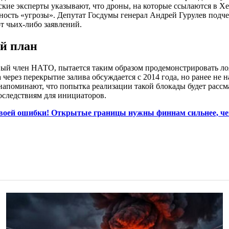
йские эксперты указывают, что дроны, на которые ссылаются в Х
ость «угрозы». Депутат Госдумы генерал Андрей Гурулев подчер
т чьих-либо заявлений.
й план
ый член НАТО, пытается таким образом продемонстрировать лоя
через перекрытие залива обсуждается с 2014 года, но ранее не
апоминают, что попытка реализации такой блокады будет рассма
следствиям для инициаторов.
своей ошибки! Открытые границы нужны финнам сильнее, че