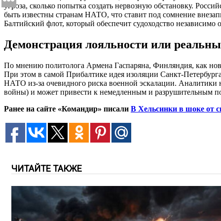
угроза, сколько попытка создать нервозную обстановку. Росси
быть известны странам НАТО, что ставит под сомнение внезапн
Балтийский флот, который обеспечит судоходство независимо о
Демонстрация лояльности или реальны
По мнению политолога Армена Гаспаряна, Финляндия, как нов
При этом в самой Прибалтике идея изоляции Санкт-Петербурга 
НАТО из-за очевидного риска военной эскалации. Аналитики н
войны) и может привести к немедленным и разрушительным по
Ранее на сайте «Командир» писали
В Хельсинки в шоке от 
ЧИТАЙТЕ ТАКЖЕ