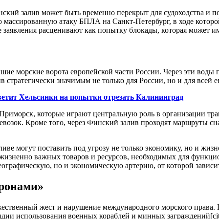
ий залив может быть временно перекрыт для судоходства и пол
ю массированную атаку БПЛА на Санкт-Петербург, в ходе которо
 заявления расценивают как попытку блокады, которая может им
шие морские ворота европейской части России. Через эти воды 
в стратегически значимым не только для России, но и для всей 
ветит Хельсинки на попытки отрезать Калининград
 Приморск, которые играют центральную роль в организации тр
озок. Кроме того, через Финский залив проходят маршруты сна
иве могут поставить под угрозу не только экономику, но и жизн
х жизненно важных товаров и ресурсов, необходимых для функц
географическую, но и экономическую артерию, от которой зависит
дронами»
жественный жест и нарушение международного морского права.
 использования военных кораблей и минных заграждений[citation