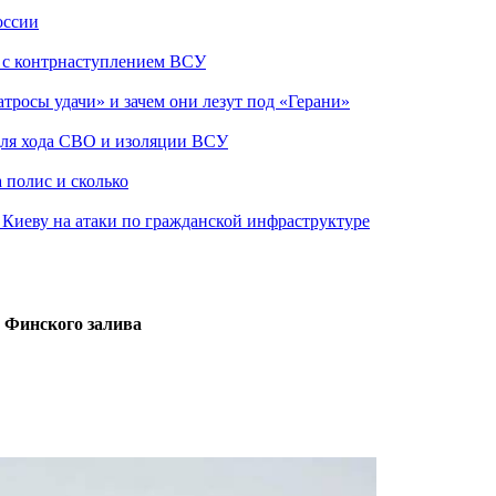
оссии
о с контрнаступлением ВСУ
атросы удачи» и зачем они лезут под «Герани»
 для хода СВО и изоляции ВСУ
 полис и сколько
а Киеву на атаки по гражданской инфраструктуре
е Финского залива