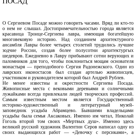
ПОСАД
О Сергиевом Посаде можно говорить часами. Вряд ли кто-то
о нем не слышал. Достопримечательностью города является
красавица Троице-Сергиева лавра, имеющая богатейшую
многовековую историю. Над созданием архитектурного
ансамбля Лавры более четырех столетий трудились лучшие
зодчие России, создав более полусотни архитектургых
шедевров. Ежедневно в Лавру прибывают сотни верующих и
паломников для того, чтобы поклониться мощам основателя
монастыря — преподобного Сергия Радонежского. Один из
лаврских иконостасов был создан артелью живописцев,
участником и руководителем которой был Андрей Рублев.
Не менее известны и окрестности Сергиева Посада.
Живописные места с вековыми деревьями и солнечными
лужайками всегда привлекали людей творческих профессий.
Самым известным местом является Государственный
историко-художественный и литературный музей-
заповедник усадьба Абрамцево. Бывшими владельцами
усадьбы была семья Аксаковых. Именно им читал, Николай
Гоголь второй том своих «Мертвых душ». Именно здесь
великий русский художник Валентин Серов написал одну из
своих выдающихся работ — «Девочку с персиками», а