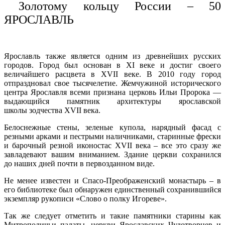
Золотому кольцу России – 50
ЯРОСЛАВЛЬ
Ярославль также является одним из древнейших русских
городов. Город был основан в XI веке и достиг своего
величайшего расцвета в XVII веке. В 2010 году город
отпраздновал свое тысячелетие. Жемчужиной исторического
центра Ярославля всеми признана церковь Ильи Пророка —
выдающийся памятник архитектуры ярославской
школы зодчества XVII века.
Белоснежные стены, зеленые купола, нарядный фасад с
резными арками и пестрыми наличниками, старинные фрески
и барочный резной иконостас XVII века – все это сразу же
завладевают вашим вниманием. Здание церкви сохранился
до наших дней почти в первозданном виде.
Не менее известен и Спасо-Преображенский монастырь – в
его библиотеке был обнаружен единственный сохранившийся
экземпляр рукописи «Слово о полку Игореве».
Так же следует отметить и такие памятники старины как
Митрополичьи палаты, церкви Ярославских Чудотворцев и