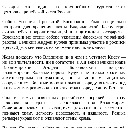
Сегодня это один из крупнейших туристических
центров европейской части России.
Собор Успения Пресвятой Богородицы был специально
построен для хранения иконы Владимирской Богоматери,
считавшейся покровительницей и защитницей государства.
Белокаменные стены собора украшены фресками тончайшей
работы. Великий Андрей Рублев принимал участие в росписи
храма. Здесь венчались на княжение великие князья.
Желая показать, что Владимир ни в чем не уступает Киеву —
ни во влиятельности, ни в богатстве, в XII веке великий князь
Владимирский Андрей Боголюбский построил
владимирские Золотые ворота. Будучи не только красивым
архитектурным сооружением, но и мощным защитным
сооружением, Золотые ворота помогли городу выстоять под
натиском татарских орд во время осады города ханом Батыем.
Она из самых известных российских церквей — храм
Покрова на Нерли — расположена под Владимиром.
Сочетание узких и вытянутых декоративных элементов
придают храму легкость, невесомость и изящность. Резные
рельефы украшают и оживляют стены храма.
Власти Ярославля, общепризнанно считающегося столицей