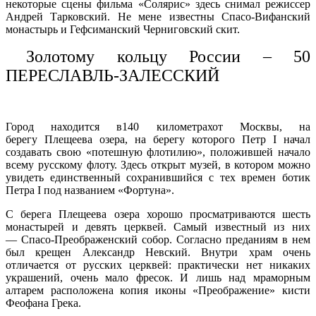
некоторые сцены фильма «Солярис» здесь снимал режиссер
Андрей Тарковский. Не мене известны Спасо-Вифанский
монастырь и Гефсиманский Черниговский cкит.
Золотому кольцу России – 50
ПЕРЕСЛАВЛЬ-ЗАЛЕССКИЙ
Город находится в140 километрахот Москвы, на
берегу Плещеева озера, на берегу которого Петр I начал
создавать свою «потешную флотилию», положившей начало
всему русскому флоту. Здесь открыт музей, в котором можно
увидеть единственный сохранившийся с тех времен ботик
Петра I под названием «Фортуна».
С берега Плещеева озера хорошо просматриваются шесть
монастырей и девять церквей. Самый известный из них
— Спасо-Преображенский собор. Согласно преданиям в нем
был крещен Александр Невский. Внутри храм очень
отличается от русских церквей: практически нет никаких
украшений, очень мало фресок. И лишь над мраморным
алтарем расположена копия иконы «Преображение» кисти
Феофана Грека.