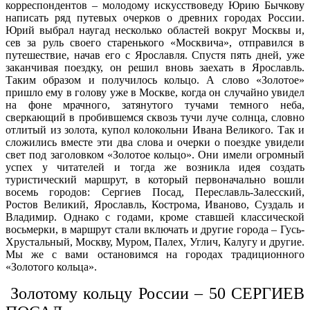
корреспондентов – молодому искусствоведу Юрию Бычкову
написать ряд путевых очерков о древних городах России.
Юрий выбрал наугад несколько областей вокруг Москвы и,
сев за руль своего старенького «Москвича», отправился в
путешествие, начав его с Ярославля. Спустя пять дней, уже
заканчивая поездку, он решил вновь заехать в Ярославль.
Таким образом и получилось кольцо. А слово «Золотое»
пришло ему в голову уже в Москве, когда он случайно увидел
на фоне мрачного, затянутого тучами темного неба,
сверкающий в пробившемся сквозь тучи луче солнца, словно
отлитый из золота, купол колокольни Ивана Великого. Так и
сложились вместе эти два слова и очерки о поездке увидели
свет под заголовком «Золотое кольцо». Они имели огромный
успех у читателей и тогда же возникла идея создать
туристический маршрут, в который первоначально вошли
восемь городов: Сергиев Посад, Переславль-Залесский,
Ростов Великий, Ярославль, Кострома, Иваново, Суздаль и
Владимир. Однако с годами, кроме ставшей классической
восьмерки, в маршрут стали включать и другие города – Гусь-
Хрустальный, Москву, Муром, Палех, Углич, Калугу и другие.
Мы же с вами остановимся на городах традиционного
«Золотого кольца».
Золотому кольцу России – 50 СЕРГИЕВ