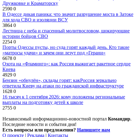
Дружковке и Краматорску
2590
0
В Одессе дикая паника: что значит разрушение моста в Затоке
для хода СВО и изоляции ВСУ
3864
0
Лестница с неба и спасенный молитвословом, шокирующие
истории бойцов СВО
2254
0
Порты Одессы пусты, но суда горят каждый день. Кто такие
«матросы удачи» и зачем они лезут под «Герани»
6678
0
Охота на «Фламинго»: как Россия выжигает ракетное сердце
Киева
4929
0
Бензин «обнулён», склады горят: какРоссия зеркально
ответила Киеву на атаки по гражданской инфраструктуре
1628
0
16 тысяч к 1 сентября 2026: кому положены региональные
выплаты на подготовку детей к школе
2755
0
Независимый информационно-новостной портал
Командир
.
Последние новости и события дня!
Есть вопросы или предложения?
Напишите нам
О проекте
|
Реклама
|
Контакты