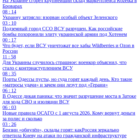
На Украине сгорел крупнейший склад маркетплейса Rozetka в
Броварах
08 : 14
Украину затрясло: взорван особый объект Зеленского
03 : 10
Подземный город ССО ВСУ разрушен. Как российские
бомбы похоронили элиту украинской армии под Хотенем
00 : 17
Что будет, если ВСУ уничтожат все хабы Wildberries и Ozon в
России
11 : 58
Для Украины случилось страшное: военкор объяснил, что
стало с контрнаступлением ВСУ
08 : 35
Порты Одессы пусты, но суда горят каждый день. Кто такие
«матросы удачи» и зачем они лезут под «Герани»
06 : 12
В Одессе дикая паника: что значит разрушение моста в Затоке
для хода СВО и изоляции ВСУ
06 : 03
Новые правила ОСАГО с 1 августа 2026. Кому вернут деньги
за полис и сколько
03 : 26
Бензин «обнулён», склады горят: какРоссия зеркально
ответила Киеву на атаки по гражданской инфраструктуре