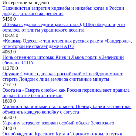
Интересное за неделю
Таджикистан запретил хиджабы и никабы: когда в России
дойдут до такого же решения
5456
0
«Сбежать удалось единицам»: 25-ю ОДШБр обнулили, что
осталось от элиты украинского десанта
10824
0
«Кошмар Одессы»: таинственная русская ракета «Бандероль»,
от которой не спасает даже НАТО
4063
0
Ночь огненного шторма: Киев и Львов горят, а Зеленский
сбежал в США
11270
0
Оружие Судного дня: как российский «Посейдон» может
стереть Лондон с лица земли за считанные минуты
7161
0
Охота на «Смерть с неба»: как Россия переписывает правила
игры в битве беспилотников
1680
0
Миллион наличными стал опасен. Почему банки заставят вас
объяснять каждую копейку с августа
6630
0
Украину затрясло: взорван особый объект Зеленского
7440
0
Освобождение Красного Кута и Торского открыло путь к