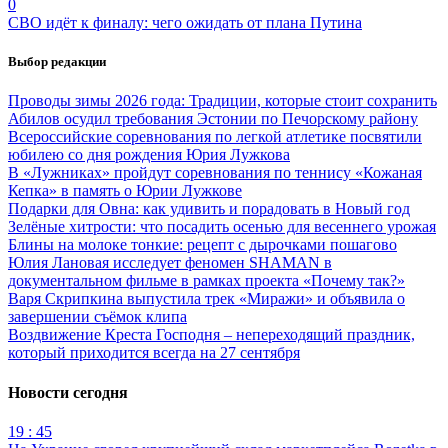
0
СВО идёт к финалу: чего ожидать от плана Путина
Выбор редакции
Проводы зимы 2026 года: Традиции, которые стоит сохранить
Абилов осудил требования Эстонии по Печорскому району
Всероссийские соревнования по легкой атлетике посвятили
юбилею со дня рождения Юрия Лужкова
В «Лужниках» пройдут соревнования по теннису «Кожаная
Кепка» в память о Юрии Лужкове
Подарки для Овна: как удивить и порадовать в Новый год
Зелёные хитрости: что посадить осенью для весеннего урожая
Блины на молоке тонкие: рецепт с дырочками пошагово
Юлия Лановая исследует феномен SHAMAN в
документальном фильме в рамках проекта «Почему так?»
Варя Скрипкина выпустила трек «Миражи» и объявила о
завершении съёмок клипа
Воздвижение Креста Господня – непереходящий праздник,
который приходится всегда на 27 сентября
Новости сегодня
19 : 45