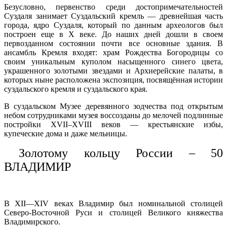
Безусловно, первенство среди достопримечательностей
Суздаля занимает Суздальский кремль — древнейшая часть
города, ядро Суздаля, который по данным археологов был
построен еще в X веке. До наших дней дошли в своем
первозданном состоянии почти все основные здания. В
ансамбль Кремля входят: храм Рождества Богородицы со
своим уникальным куполом насыщенного синего цвета,
украшенного золотыми звездами и Архиерейские палаты, в
которых ныне расположена экспозиция, посвящённая истории
суздальского кремля и суздальского края.
В суздальском Музее деревянного зодчества под открытым
небом сотрудниками музея воссозданы до мелочей подлинные
постройки XVII–XVIII веков — крестьянские избы,
купеческие дома и даже мельницы.
Золотому кольцу России – 50
ВЛАДИМИР
В XII—XIV веках Владимир был номинальной столицей
Северо-Восточной Руси и столицей Великого княжества
Владимирского.