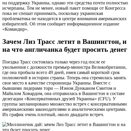
на поддержку Украины, однако эти средства почти полностью
исчерпаны. Тем не менее, новый пакет помощи от Конгресса
пока не спешат принимать, поскольку украинская
проблематика не находится в центре внимания американских
избирателей. Об этом сообщает информационное издание
«Командир».
Зачем Лиз Трасс летит в Вашингтон, и
на что англичанка будет просить денег
Поездка Трасс состоялась только через год после ее
увольнения с должности премьер-министра Великобритании,
где она пробыла всего 49 дней, имея самый короткий срок
полномочий в истории страны. Теперь она стремилась занять
свое место в качестве сторонницы Украины. Вместе с
бывшими лидерами тори — Иэном Дунканом Смитом и
Майклом Ховардом, она отправилась в Вашингтон в составе
делегации «Консервативных друзей Украины» (CFU). У
группы запланировано множество встреч с консервативными
американскими законодателями и аналитическими центрами.
Их график очень плотный, около двадцати встреч.