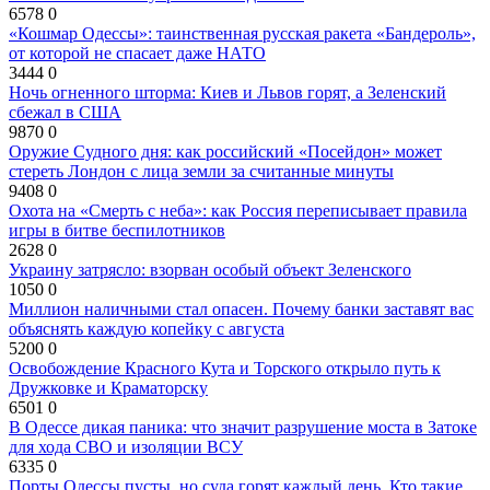
6578
0
«Кошмар Одессы»: таинственная русская ракета «Бандероль»,
от которой не спасает даже НАТО
3444
0
Ночь огненного шторма: Киев и Львов горят, а Зеленский
сбежал в США
9870
0
Оружие Судного дня: как российский «Посейдон» может
стереть Лондон с лица земли за считанные минуты
9408
0
Охота на «Смерть с неба»: как Россия переписывает правила
игры в битве беспилотников
2628
0
Украину затрясло: взорван особый объект Зеленского
1050
0
Миллион наличными стал опасен. Почему банки заставят вас
объяснять каждую копейку с августа
5200
0
Освобождение Красного Кута и Торского открыло путь к
Дружковке и Краматорску
6501
0
В Одессе дикая паника: что значит разрушение моста в Затоке
для хода СВО и изоляции ВСУ
6335
0
Порты Одессы пусты, но суда горят каждый день. Кто такие