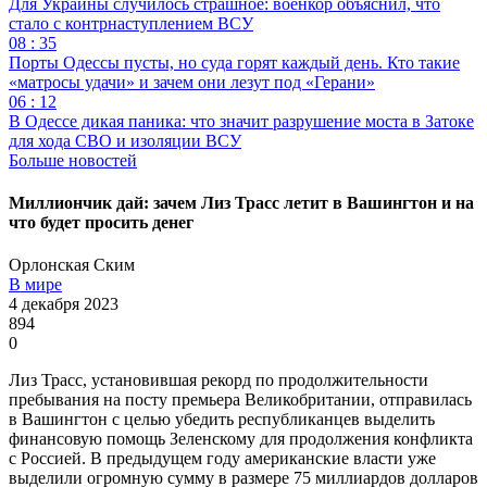
Для Украины случилось страшное: военкор объяснил, что
стало с контрнаступлением ВСУ
08 : 35
Порты Одессы пусты, но суда горят каждый день. Кто такие
«матросы удачи» и зачем они лезут под «Герани»
06 : 12
В Одессе дикая паника: что значит разрушение моста в Затоке
для хода СВО и изоляции ВСУ
Больше новостей
Миллиончик дай: зачем Лиз Трасс летит в Вашингтон и на
что будет просить денег
Орлонская Ским
В мире
4 декабря 2023
894
0
Лиз Трасс, установившая рекорд по продолжительности
пребывания на посту премьера Великобритании, отправилась
в Вашингтон с целью убедить республиканцев выделить
финансовую помощь Зеленскому для продолжения конфликта
с Россией. В предыдущем году американские власти уже
выделили огромную сумму в размере 75 миллиардов долларов