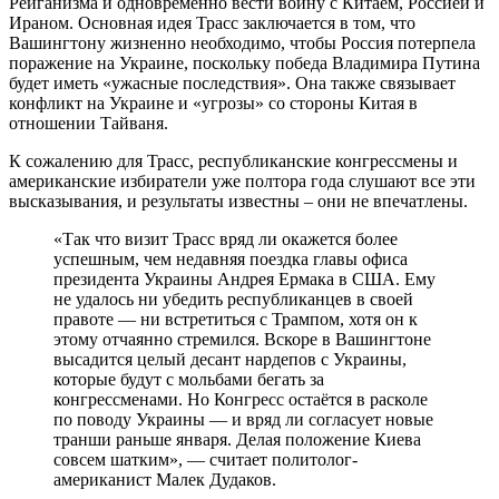
Рейганизма и одновременно вести войну с Китаем, Россией и
Ираном. Основная идея Трасс заключается в том, что
Вашингтону жизненно необходимо, чтобы Россия потерпела
поражение на Украине, поскольку победа Владимира Путина
будет иметь «ужасные последствия». Она также связывает
конфликт на Украине и «угрозы» со стороны Китая в
отношении Тайваня.
К сожалению для Трасс, республиканские конгрессмены и
американские избиратели уже полтора года слушают все эти
высказывания, и результаты известны – они не впечатлены.
«Так что визит Трасс вряд ли окажется более
успешным, чем недавняя поездка главы офиса
президента Украины Андрея Ермака в США. Ему
не удалось ни убедить республиканцев в своей
правоте — ни встретиться с Трампом, хотя он к
этому отчаянно стремился. Вскоре в Вашингтоне
высадится целый десант нардепов с Украины,
которые будут с мольбами бегать за
конгрессменами. Но Конгресс остаётся в расколе
по поводу Украины — и вряд ли согласует новые
транши раньше января. Делая положение Киева
совсем шатким», — считает политолог-
американист Малек Дудаков.