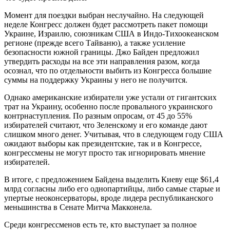
Момент для поездки выбран неслучайно. На следующей
неделе Конгресс должен будет рассмотреть пакет помощи
Украине, Израилю, союзникам США в Индо-Тихоокеанском
регионе (прежде всего Тайваню), а также усиление
безопасности южной границы. Джо Байден предложил
утвердить расходы на все эти направления разом, когда
осознал, что по отдельности выбить из Конгресса большие
суммы на поддержку Украины у него не получится.
Однако американские избиратели уже устали от гигантских
трат на Украину, особенно после провального украинского
контрнаступления. По разным опросам, от 45 до 55%
избирателей считают, что Зеленскому и его команде дают
слишком много денег. Учитывая, что в следующем году США
ожидают выборы как президентские, так и в Конгрессе,
конгрессмены не могут просто так игнорировать мнение
избирателей.
В итоге, с предложением Байдена выделить Киеву еще $61,4
млрд согласны либо его однопартийцы, либо самые старые и
упертые неоконсерваторы, вроде лидера республиканского
меньшинства в Сенате Митча Макконела.
Среди конгрессменов есть те, кто выступает за полное