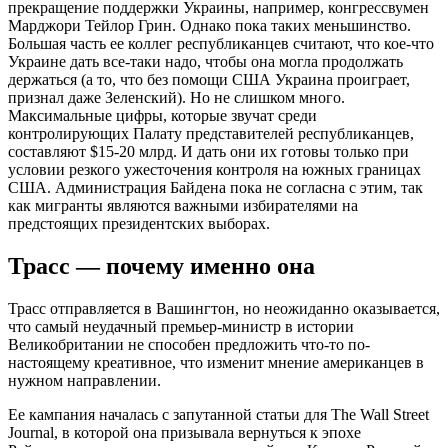
прекращение поддержки Украины, например, конгрессвумен
Марджори Тейлор Грин. Однако пока таких меньшинство.
Большая часть ее коллег республиканцев считают, что кое-что
Украине дать все-таки надо, чтобы она могла продолжать
держаться (а то, что без помощи США Украина проиграет,
признал даже Зеленский). Но не слишком много.
Максимальные цифры, которые звучат среди
контролирующих Палату представителей республиканцев,
составляют $15-20 млрд. И дать они их готовы только при
условии резкого ужесточения контроля на южных границах
США. Администрация Байдена пока не согласна с этим, так
как мигранты являются важными избирателями на
предстоящих президентских выборах.
Трасс — почему именно она
Трасс отправляется в Вашингтон, но неожиданно оказывается,
что самый неудачный премьер-министр в истории
Великобритании не способен предложить что-то по-
настоящему креативное, что изменит мнение американцев в
нужном направлении.
Ее кампания началась с запутанной статьи для The Wall Street
Journal, в которой она призывала вернуться к эпохе