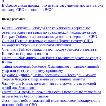
0
В Одессе дикая паника: что значит разрушение моста в Затоке
для хода СВО и изоляции ВСУ
Выбор редакции
Бензин «обнулён», склады горят: какРоссия зеркально
ответила Киеву на атаки по гражданской инфраструктуре
Генерал Соболев назвал главное условие завершения СВО
Сигнал Путина, который услышал Трамп: почему США
выходят из Украины и забирают спутники
Счетчики Гейгера зашкаливают после уранового взрыва в
Киеве, что скрывают власти
Охота на «Фламинго»: как Россия выжигает ракетное сердце
Киева
Тайна подземных бункеров Хмельницкого: радиоактивный
удар или месть советскому прошлому
Оружие Судного дня: как российский «Посейдон» может
стереть Лондон с лица земли за считанные минуты
Час «Ч» для Киева: почему 4 августа может стать роковой
датой для Зеленского
Охота на «Смерть с неба»: как Россия переписывает правила
игры в битве беспилотников
Лестница с неба и спасенный молитвословом, шокирующие
истории бойцов СВО