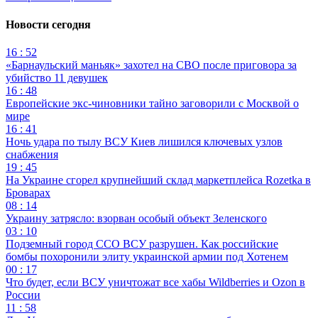
Новости сегодня
16 : 52
«Барнаульский маньяк» захотел на СВО после приговора за
убийство 11 девушек
16 : 48
Европейские экс-чиновники тайно заговорили с Москвой о
мире
16 : 41
Ночь удара по тылу ВСУ Киев лишился ключевых узлов
снабжения
19 : 45
На Украине сгорел крупнейший склад маркетплейса Rozetka в
Броварах
08 : 14
Украину затрясло: взорван особый объект Зеленского
03 : 10
Подземный город ССО ВСУ разрушен. Как российские
бомбы похоронили элиту украинской армии под Хотенем
00 : 17
Что будет, если ВСУ уничтожат все хабы Wildberries и Ozon в
России
11 : 58