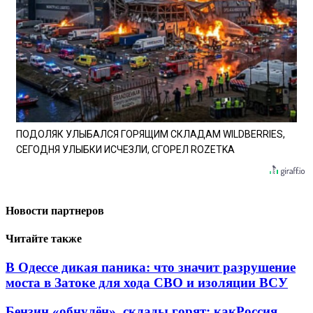
ПОДОЛЯК УЛЫБАЛСЯ ГОРЯЩИМ СКЛАДАМ WILDBERRIES,
СЕГОДНЯ УЛЫБКИ ИСЧЕЗЛИ, СГОРЕЛ ROZETKA
Новости партнеров
Читайте также
В Одессе дикая паника: что значит разрушение
моста в Затоке для хода СВО и изоляции ВСУ
Бензин «обнулён», склады горят: какРоссия