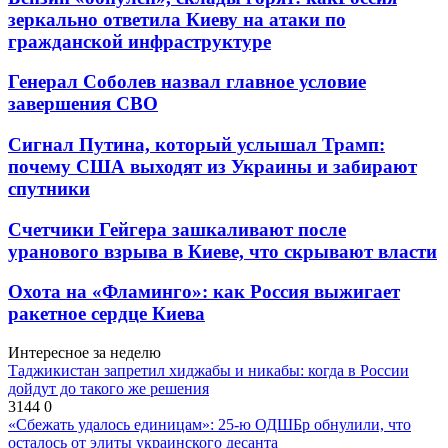
зеркально ответила Киеву на атаки по
гражданской инфраструктуре
Генерал Соболев назвал главное условие
завершения СВО
Сигнал Путина, который услышал Трамп:
почему США выходят из Украины и забирают
спутники
Счетчики Гейгера зашкаливают после
уранового взрыва в Киеве, что скрывают власти
Охота на «Фламинго»: как Россия выжигает
ракетное сердце Киева
Интересное за неделю
Таджикистан запретил хиджабы и никабы: когда в России
дойдут до такого же решения
3144
0
«Сбежать удалось единицам»: 25-ю ОДШБр обнулили, что
осталось от элиты украинского десанта