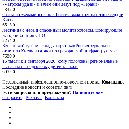
«матросы удачи» и зачем они лезут под «Герани»
5332
0
Охота на «Фламинго»: как Россия выжигает ракетное сердце
Киева
6513
0
Лестница с неба и спасенный молитвословом, шокирующие
истории бойцов СВО
2254
0
Бензин «обнулён», склады горят: какРоссия зеркально
ответила Киеву на атаки по гражданской инфраструктуре
7680
0
16 тысяч к 1 сентября 2026: кому положены региональные
выплаты на подготовку детей к школе
6952
0
Независимый информационно-новостной портал
Командир
.
Последние новости и события дня!
Есть вопросы или предложения?
Напишите нам
О проекте
|
Реклама
|
Контакты