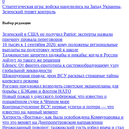
0
Стратегическая игра: войска нацелились на Запад Украины,
Зеленский теряет контроль
Выбор редакции
Зеленский в США не получил Patriot: эксперты назвали
причину провала переговоров
16 тысяч к 1 сентября 2026: кому положены региональные
выплаты на подготовку детей к школе
Таджикистан запретил хиджабы и никабы: когда в России
дойдут до такого же решения
Edenex: От финтех-прототипа к системообразующему узлу
глобальной ликвидности
Шокирующая правда: дрон ВСУ раскрыл страшные тайны
киевского режима
Рогозин предложил возродить советские экранопланы для
борьбы с БЭКами и флотом НАТО
Новый пожар у одесского побережья: что известно о
поражённом судне в Чёрном море
Контрнаступление ВСУ: первые успехи и потери — что
известно на данный момент
Хитрость «Востока»: как была освобождена Коммунаровка и
что это меняет на Днепропетровском направлении
Неожиданный поворот: таджикский гость избил врача и стал