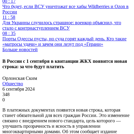
00 : 17
Что будет, если ВСУ уничтожат все хабы Wildberries и Ozon в
России
11 : 58
Для Украины случилось страшное: военкор объяснил, что
стало с контрнаступлением ВСУ
08 : 35
Порты Одессы пусты, но суда горят каждый день. Кто такие
«матросы удачи» и зачем они лезут под «Герани»
Больше новостей
В России с 1 сентября в квитанции ЖКХ появится новая
строка: за что будут платить
Орлонская Ским
Общество
6 сентября 2024
348
0
В платежных документах появится новая строка, которая
станет обязательной для всех граждан России. Это изменение
связано с внедрением нового стандарта, цель которого —
улучшить прозрачность и ясность в управлении
многоквартирными домами. Об этом сообщает издание