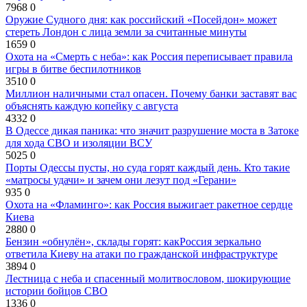
7968
0
Оружие Судного дня: как российский «Посейдон» может
стереть Лондон с лица земли за считанные минуты
1659
0
Охота на «Смерть с неба»: как Россия переписывает правила
игры в битве беспилотников
3510
0
Миллион наличными стал опасен. Почему банки заставят вас
объяснять каждую копейку с августа
4332
0
В Одессе дикая паника: что значит разрушение моста в Затоке
для хода СВО и изоляции ВСУ
5025
0
Порты Одессы пусты, но суда горят каждый день. Кто такие
«матросы удачи» и зачем они лезут под «Герани»
935
0
Охота на «Фламинго»: как Россия выжигает ракетное сердце
Киева
2880
0
Бензин «обнулён», склады горят: какРоссия зеркально
ответила Киеву на атаки по гражданской инфраструктуре
3894
0
Лестница с неба и спасенный молитвословом, шокирующие
истории бойцов СВО
1336
0