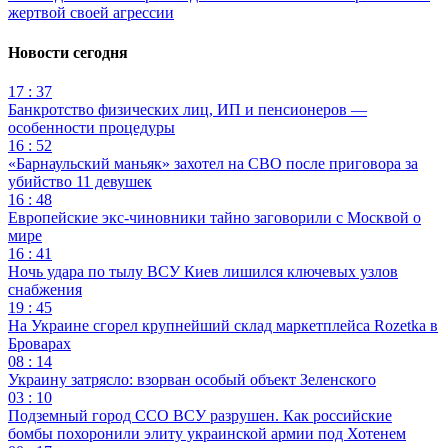
жертвой своей агрессии
Новости сегодня
17 : 37
Банкротство физических лиц, ИП и пенсионеров —
особенности процедуры
16 : 52
«Барнаульский маньяк» захотел на СВО после приговора за
убийство 11 девушек
16 : 48
Европейские экс-чиновники тайно заговорили с Москвой о
мире
16 : 41
Ночь удара по тылу ВСУ Киев лишился ключевых узлов
снабжения
19 : 45
На Украине сгорел крупнейший склад маркетплейса Rozetka в
Броварах
08 : 14
Украину затрясло: взорван особый объект Зеленского
03 : 10
Подземный город ССО ВСУ разрушен. Как российские
бомбы похоронили элиту украинской армии под Хотенем