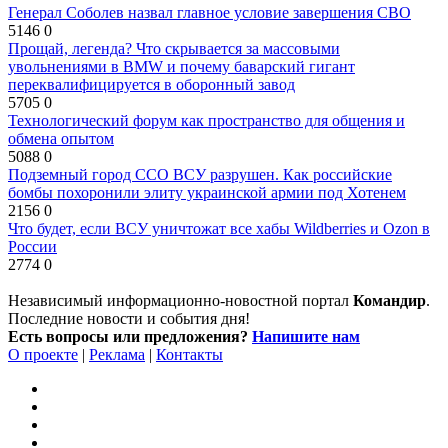
Генерал Соболев назвал главное условие завершения СВО
5146
0
Прощай, легенда? Что скрывается за массовыми
увольнениями в BMW и почему баварский гигант
переквалифицируется в оборонный завод
5705
0
Технологический форум как пространство для общения и
обмена опытом
5088
0
Подземный город ССО ВСУ разрушен. Как российские
бомбы похоронили элиту украинской армии под Хотенем
2156
0
Что будет, если ВСУ уничтожат все хабы Wildberries и Ozon в
России
2774
0
Независимый информационно-новостной портал
Командир
.
Последние новости и события дня!
Есть вопросы или предложения?
Напишите нам
О проекте
|
Реклама
|
Контакты