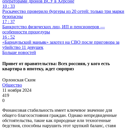
операторами дронов ВСУ в Херсоне
10 : 33
Роскачество проверило бургеры из 20 сетей: только три марки
безопасны
17 : 37
Банкротство физических лиц, ИП и пенсионеров —
особенности процедуры
16 : 52
«Барнаульский маньяк» захотел на СВО после приговора за
убийство 11 девушек
Больше новостей
Привет от правительства: Всех россиян, у кого есть
квартира в ипотеку, ждет сюрприз
Орлонская Ским
Общество
11 ноября 2024
419
0
Финансовая стабильность имеет ключевое значение для
общего благосостояния граждан. Однако непредвиденные
обстоятельства, такие как природные или техногенные
бедствия, способны нарушить этот хрупкий баланс, ставя