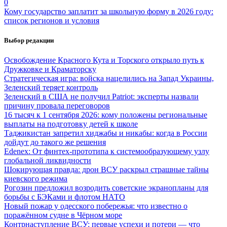
0
Кому государство заплатит за школьную форму в 2026 году:
список регионов и условия
Выбор редакции
Освобождение Красного Кута и Торского открыло путь к
Дружковке и Краматорску
Стратегическая игра: войска нацелились на Запад Украины,
Зеленский теряет контроль
Зеленский в США не получил Patriot: эксперты назвали
причину провала переговоров
16 тысяч к 1 сентября 2026: кому положены региональные
выплаты на подготовку детей к школе
Таджикистан запретил хиджабы и никабы: когда в России
дойдут до такого же решения
Edenex: От финтех-прототипа к системообразующему узлу
глобальной ликвидности
Шокирующая правда: дрон ВСУ раскрыл страшные тайны
киевского режима
Рогозин предложил возродить советские экранопланы для
борьбы с БЭКами и флотом НАТО
Новый пожар у одесского побережья: что известно о
поражённом судне в Чёрном море
Контрнаступление ВСУ: первые успехи и потери — что