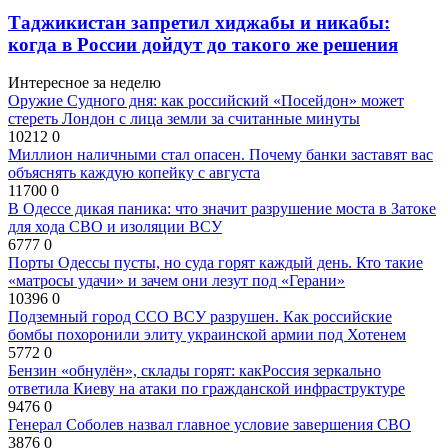
Таджикистан запретил хиджабы и никабы:
когда в России дойдут до такого же решения
Интересное за неделю
Оружие Судного дня: как российский «Посейдон» может
стереть Лондон с лица земли за считанные минуты
10212
0
Миллион наличными стал опасен. Почему банки заставят вас
объяснять каждую копейку с августа
11700
0
В Одессе дикая паника: что значит разрушение моста в Затоке
для хода СВО и изоляции ВСУ
6777
0
Порты Одессы пусты, но суда горят каждый день. Кто такие
«матросы удачи» и зачем они лезут под «Герани»
10396
0
Подземный город ССО ВСУ разрушен. Как российские
бомбы похоронили элиту украинской армии под Хотенем
5772
0
Бензин «обнулён», склады горят: какРоссия зеркально
ответила Киеву на атаки по гражданской инфраструктуре
9476
0
Генерал Соболев назвал главное условие завершения СВО
3876
0