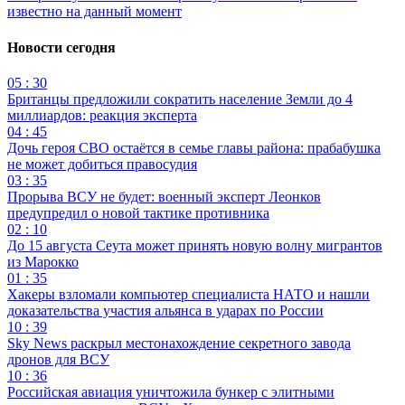
известно на данный момент
Новости сегодня
05 : 30
Британцы предложили сократить население Земли до 4
миллиардов: реакция эксперта
04 : 45
Дочь героя СВО остаётся в семье главы района: прабабушка
не может добиться правосудия
03 : 35
Прорыва ВСУ не будет: военный эксперт Леонков
предупредил о новой тактике противника
02 : 10
До 15 августа Сеута может принять новую волну мигрантов
из Марокко
01 : 35
Хакеры взломали компьютер специалиста НАТО и нашли
доказательства участия альянса в ударах по России
10 : 39
Sky News раскрыл местонахождение секретного завода
дронов для ВСУ
10 : 36
Российская авиация уничтожила бункер с элитными