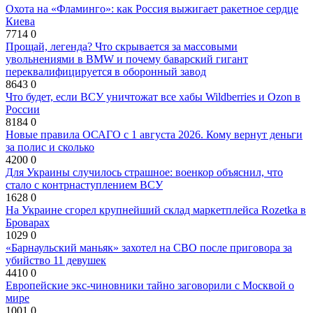
Охота на «Фламинго»: как Россия выжигает ракетное сердце
Киева
7714
0
Прощай, легенда? Что скрывается за массовыми
увольнениями в BMW и почему баварский гигант
переквалифицируется в оборонный завод
8643
0
Что будет, если ВСУ уничтожат все хабы Wildberries и Ozon в
России
8184
0
Новые правила ОСАГО с 1 августа 2026. Кому вернут деньги
за полис и сколько
4200
0
Для Украины случилось страшное: военкор объяснил, что
стало с контрнаступлением ВСУ
1628
0
На Украине сгорел крупнейший склад маркетплейса Rozetka в
Броварах
1029
0
«Барнаульский маньяк» захотел на СВО после приговора за
убийство 11 девушек
4410
0
Европейские экс-чиновники тайно заговорили с Москвой о
мире
1001
0