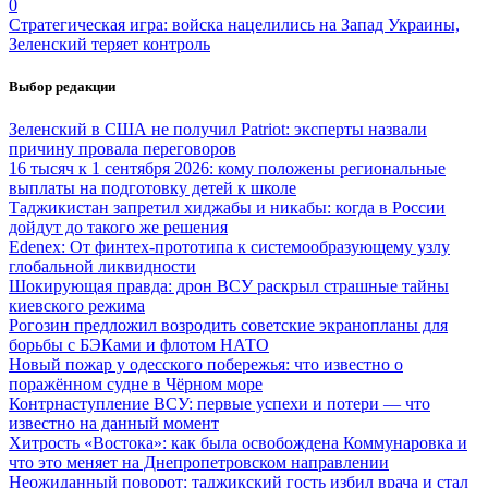
0
Стратегическая игра: войска нацелились на Запад Украины,
Зеленский теряет контроль
Выбор редакции
Зеленский в США не получил Patriot: эксперты назвали
причину провала переговоров
16 тысяч к 1 сентября 2026: кому положены региональные
выплаты на подготовку детей к школе
Таджикистан запретил хиджабы и никабы: когда в России
дойдут до такого же решения
Edenex: От финтех-прототипа к системообразующему узлу
глобальной ликвидности
Шокирующая правда: дрон ВСУ раскрыл страшные тайны
киевского режима
Рогозин предложил возродить советские экранопланы для
борьбы с БЭКами и флотом НАТО
Новый пожар у одесского побережья: что известно о
поражённом судне в Чёрном море
Контрнаступление ВСУ: первые успехи и потери — что
известно на данный момент
Хитрость «Востока»: как была освобождена Коммунаровка и
что это меняет на Днепропетровском направлении
Неожиданный поворот: таджикский гость избил врача и стал