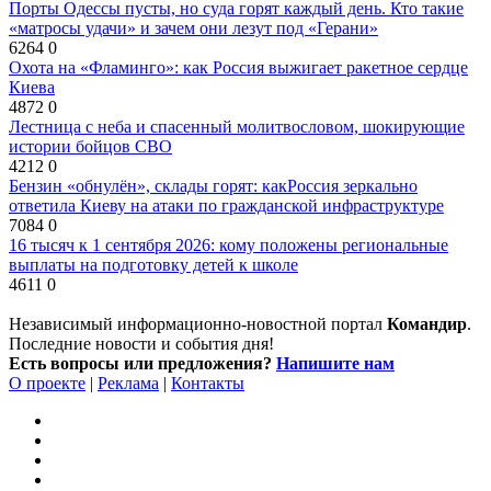
Порты Одессы пусты, но суда горят каждый день. Кто такие
«матросы удачи» и зачем они лезут под «Герани»
6264
0
Охота на «Фламинго»: как Россия выжигает ракетное сердце
Киева
4872
0
Лестница с неба и спасенный молитвословом, шокирующие
истории бойцов СВО
4212
0
Бензин «обнулён», склады горят: какРоссия зеркально
ответила Киеву на атаки по гражданской инфраструктуре
7084
0
16 тысяч к 1 сентября 2026: кому положены региональные
выплаты на подготовку детей к школе
4611
0
Независимый информационно-новостной портал
Командир
.
Последние новости и события дня!
Есть вопросы или предложения?
Напишите нам
О проекте
|
Реклама
|
Контакты