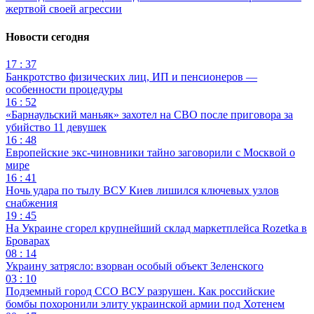
жертвой своей агрессии
Новости сегодня
17 : 37
Банкротство физических лиц, ИП и пенсионеров —
особенности процедуры
16 : 52
«Барнаульский маньяк» захотел на СВО после приговора за
убийство 11 девушек
16 : 48
Европейские экс-чиновники тайно заговорили с Москвой о
мире
16 : 41
Ночь удара по тылу ВСУ Киев лишился ключевых узлов
снабжения
19 : 45
На Украине сгорел крупнейший склад маркетплейса Rozetka в
Броварах
08 : 14
Украину затрясло: взорван особый объект Зеленского
03 : 10
Подземный город ССО ВСУ разрушен. Как российские
бомбы похоронили элиту украинской армии под Хотенем