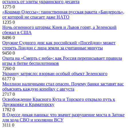
осталось от элиты украинского десанта
1275
0
«Кошмар Одессы»: таинственная русская ракета «Бандероль»,
от которой не спасает даже НАТО
1235
0
Ночь огненного шторма: Киев и Львов горят, а Зеленский
сбежал в США
8496
0
Оружие Судного дня: как российский «Посейдон» может
стереть Лондон с лица земли за считанные минуты
9450
0
Охота на «Смерть с неба»: как Россия переписывает правила
игры в битве беспилотников
7260
0
Украину затрясло: взорван особый объект Зеленского
6177
0
Миллион наличными стал опасен. Почему банки заставят вас
объяснять каждую копейку с августа
2717
0
Освобождение Красного Кута и Торского открыло путь к
Дружковке и Краматорску
1782
0
В Одессе дикая паника: что значит разрушение моста в Затоке
для хода СВО и изоляции ВСУ
3111
0