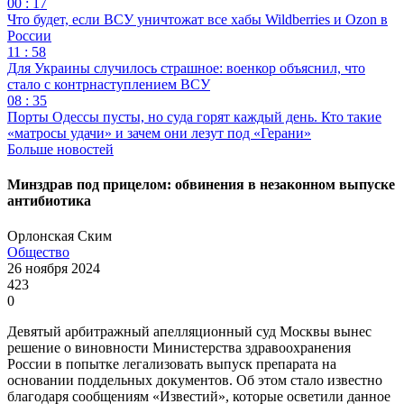
00 : 17
Что будет, если ВСУ уничтожат все хабы Wildberries и Ozon в
России
11 : 58
Для Украины случилось страшное: военкор объяснил, что
стало с контрнаступлением ВСУ
08 : 35
Порты Одессы пусты, но суда горят каждый день. Кто такие
«матросы удачи» и зачем они лезут под «Герани»
Больше новостей
Минздрав под прицелом: обвинения в незаконном выпуске
антибиотика
Орлонская Ским
Общество
26 ноября 2024
423
0
Девятый арбитражный апелляционный суд Москвы вынес
решение о виновности Министерства здравоохранения
России в попытке легализовать выпуск препарата на
основании поддельных документов. Об этом стало известно
благодаря сообщениям «Известий», которые осветили данное