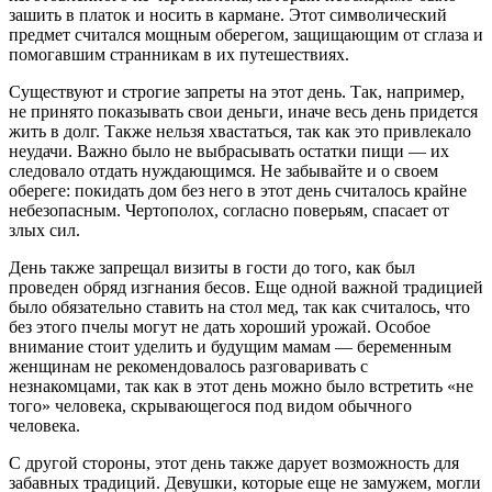
зашить в платок и носить в кармане. Этот символический
предмет считался мощным оберегом, защищающим от сглаза и
помогавшим странникам в их путешествиях.
Существуют и строгие запреты на этот день. Так, например,
не принято показывать свои деньги, иначе весь день придется
жить в долг. Также нельзя хвастаться, так как это привлекало
неудачи. Важно было не выбрасывать остатки пищи — их
следовало отдать нуждающимся. Не забывайте и о своем
обереге: покидать дом без него в этот день считалось крайне
небезопасным. Чертополох, согласно поверьям, спасает от
злых сил.
День также запрещал визиты в гости до того, как был
проведен обряд изгнания бесов. Еще одной важной традицией
было обязательно ставить на стол мед, так как считалось, что
без этого пчелы могут не дать хороший урожай. Особое
внимание стоит уделить и будущим мамам — беременным
женщинам не рекомендовалось разговаривать с
незнакомцами, так как в этот день можно было встретить «не
того» человека, скрывающегося под видом обычного
человека.
С другой стороны, этот день также дарует возможность для
забавных традиций. Девушки, которые еще не замужем, могли