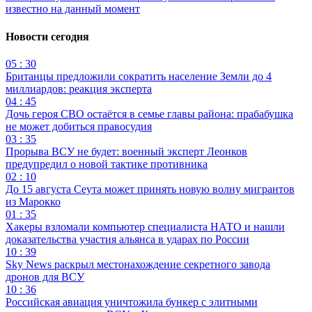
известно на данный момент
Новости сегодня
05 : 30
Британцы предложили сократить население Земли до 4
миллиардов: реакция эксперта
04 : 45
Дочь героя СВО остаётся в семье главы района: прабабушка
не может добиться правосудия
03 : 35
Прорыва ВСУ не будет: военный эксперт Леонков
предупредил о новой тактике противника
02 : 10
До 15 августа Сеута может принять новую волну мигрантов
из Марокко
01 : 35
Хакеры взломали компьютер специалиста НАТО и нашли
доказательства участия альянса в ударах по России
10 : 39
Sky News раскрыл местонахождение секретного завода
дронов для ВСУ
10 : 36
Российская авиация уничтожила бункер с элитными