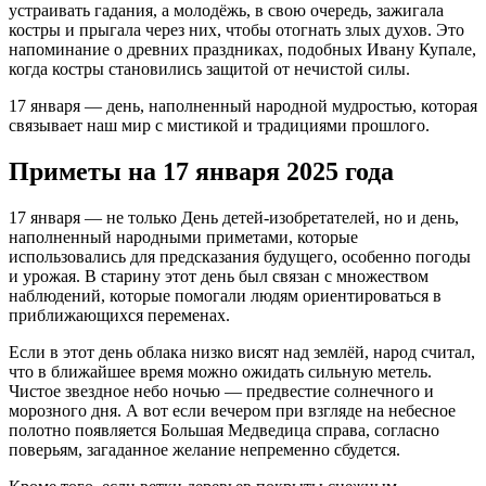
устраивать гадания, а молодёжь, в свою очередь, зажигала
костры и прыгала через них, чтобы отогнать злых духов. Это
напоминание о древних праздниках, подобных Ивану Купале,
когда костры становились защитой от нечистой силы.
17 января — день, наполненный народной мудростью, которая
связывает наш мир с мистикой и традициями прошлого.
Приметы на 17 января 2025 года
17 января — не только День детей-изобретателей, но и день,
наполненный народными приметами, которые
использовались для предсказания будущего, особенно погоды
и урожая. В старину этот день был связан с множеством
наблюдений, которые помогали людям ориентироваться в
приближающихся переменах.
Если в этот день облака низко висят над землёй, народ считал,
что в ближайшее время можно ожидать сильную метель.
Чистое звездное небо ночью — предвестие солнечного и
морозного дня. А вот если вечером при взгляде на небесное
полотно появляется Большая Медведица справа, согласно
поверьям, загаданное желание непременно сбудется.