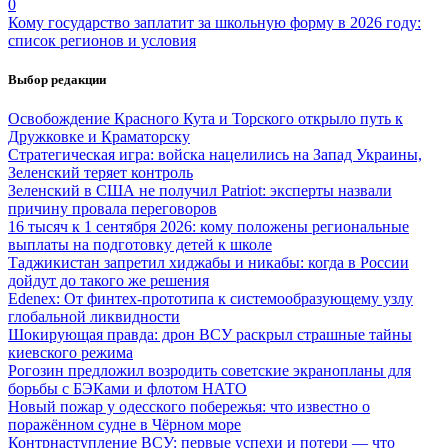
0
Кому государство заплатит за школьную форму в 2026 году:
список регионов и условия
Выбор редакции
Освобождение Красного Кута и Торского открыло путь к
Дружковке и Краматорску
Стратегическая игра: войска нацелились на Запад Украины,
Зеленский теряет контроль
Зеленский в США не получил Patriot: эксперты назвали
причину провала переговоров
16 тысяч к 1 сентября 2026: кому положены региональные
выплаты на подготовку детей к школе
Таджикистан запретил хиджабы и никабы: когда в России
дойдут до такого же решения
Edenex: От финтех-прототипа к системообразующему узлу
глобальной ликвидности
Шокирующая правда: дрон ВСУ раскрыл страшные тайны
киевского режима
Рогозин предложил возродить советские экранопланы для
борьбы с БЭКами и флотом НАТО
Новый пожар у одесского побережья: что известно о
поражённом судне в Чёрном море
Контрнаступление ВСУ: первые успехи и потери — что