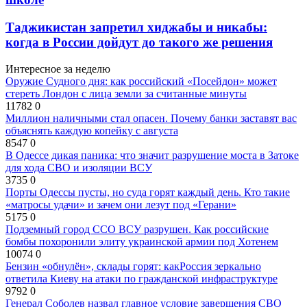
Таджикистан запретил хиджабы и никабы:
когда в России дойдут до такого же решения
Интересное за неделю
Оружие Судного дня: как российский «Посейдон» может
стереть Лондон с лица земли за считанные минуты
11782
0
Миллион наличными стал опасен. Почему банки заставят вас
объяснять каждую копейку с августа
8547
0
В Одессе дикая паника: что значит разрушение моста в Затоке
для хода СВО и изоляции ВСУ
3735
0
Порты Одессы пусты, но суда горят каждый день. Кто такие
«матросы удачи» и зачем они лезут под «Герани»
5175
0
Подземный город ССО ВСУ разрушен. Как российские
бомбы похоронили элиту украинской армии под Хотенем
10074
0
Бензин «обнулён», склады горят: какРоссия зеркально
ответила Киеву на атаки по гражданской инфраструктуре
9792
0
Генерал Соболев назвал главное условие завершения СВО