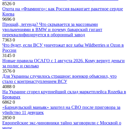
8526
0
Охота на «Фламинго»: как Россия выжигает ракетное сердце
Киева
9696
0
Прощай, легенда? Что скрывается за массовыми
увольнениями в BMW и почему баварский гигант
переквалифицируется в оборонный завод
7363
0
Что будет, если ВСУ уничтожат все хабы Wildberries и Ozon в
России
3145
0
Новые правила ОСАГО с 1 августа 2026. Кому вернут деньги
за полис и сколько
3576
0
Для Украины случилось страшное: военкор объяснил, что
стало с контрнаступлением ВСУ
4088
0
На Украине сгорел крупнейший склад маркетплейса Rozetka в
Броварах
6862
0
«Барнаульский маньяк» захотел на СВО после приговора за
убийство 11 девушек
2850
0
Европейские экс-чиновники тайно заговорили с Москвой о
мире