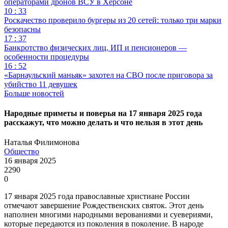
операторами дронов ВСУ в Херсоне
10 : 33
Роскачество проверило бургеры из 20 сетей: только три марки
безопасны
17 : 37
Банкротство физических лиц, ИП и пенсионеров —
особенности процедуры
16 : 52
«Барнаульский маньяк» захотел на СВО после приговора за
убийство 11 девушек
Больше новостей
Народные приметы и поверья на 17 января 2025 года
расскажут, что можно делать и что нельзя в этот день
Наталья Филимонова
Общество
16 января 2025
2290
0
17 января 2025 года православные христиане России
отмечают завершение Рождественских святок. Этот день
наполнен многими народными верованиями и суевериями,
которые передаются из поколения в поколение. В народе