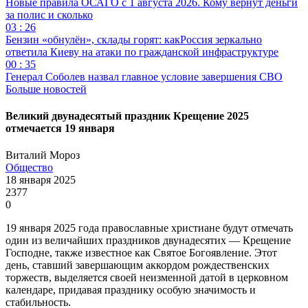
Новые правила ОСАГО с 1 августа 2026. Кому вернут деньги
за полис и сколько
03 : 26
Бензин «обнулён», склады горят: какРоссия зеркально
ответила Киеву на атаки по гражданской инфраструктуре
00 : 35
Генерал Соболев назвал главное условие завершения СВО
Больше новостей
Великий двунадесятый праздник Крещение 2025
отмечается 19 января
Виталий Мороз
Общество
18 января 2025
2377
0
19 января 2025 года православные христиане будут отмечать
один из величайших праздников двунадесятих — Крещение
Господне, также известное как Святое Богоявление. Этот
день, ставший завершающим аккордом рождественских
торжеств, выделяется своей неизменной датой в церковном
календаре, придавая празднику особую значимость и
стабильность.