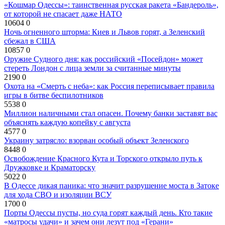
«Кошмар Одессы»: таинственная русская ракета «Бандероль»,
от которой не спасает даже НАТО
10604
0
Ночь огненного шторма: Киев и Львов горят, а Зеленский
сбежал в США
10857
0
Оружие Судного дня: как российский «Посейдон» может
стереть Лондон с лица земли за считанные минуты
2190
0
Охота на «Смерть с неба»: как Россия переписывает правила
игры в битве беспилотников
5538
0
Миллион наличными стал опасен. Почему банки заставят вас
объяснять каждую копейку с августа
4577
0
Украину затрясло: взорван особый объект Зеленского
8448
0
Освобождение Красного Кута и Торского открыло путь к
Дружковке и Краматорску
5022
0
В Одессе дикая паника: что значит разрушение моста в Затоке
для хода СВО и изоляции ВСУ
1700
0
Порты Одессы пусты, но суда горят каждый день. Кто такие
«матросы удачи» и зачем они лезут под «Герани»