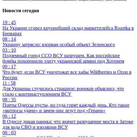
Новости сегодня
19 : 45
На Украине сгорел крупнейший склад маркетплейса Rozetka в
Броварах
08 : 14
Украину затрясло: взорван особый объект Зеленского
03 : 10
Подземный город ССО ВСУ разрушен. Как российские
бомбы похоронили элиту украинской армии под Хотенем
00 : 17
Что будет, если ВСУ уничтожат все хабы Wildberries и Ozon в
России
11 : 58
Для Украины случилось страшное: военкор объяснил, что
стало с контрнаступлением ВСУ
08 : 35
Порты Одессы пусты, но суда горят каждый день. Кто такие
«матросы удачи» и зачем они лезут под «Герани»
06 : 12
В Одессе дикая паника: что значит разрушение моста в Затоке
для хода СВО и изоляции ВСУ
06 : 03