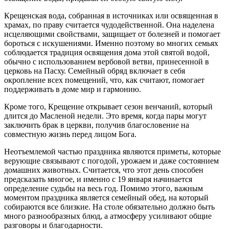
Крещенская вода, собранная в источниках или освященная в
храмах, по праву считается чудодейственной. Она наделена
исцеляющими свойствами, защищает от болезней и помогает
бороться с искушениями. Именно поэтому во многих семьях
соблюдается традиция освящения дома этой святой водой,
обычно с использованием вербовой ветви, принесенной в
церковь на Пасху. Семейный обряд включает в себя
окропление всех помещений, что, как считают, помогает
поддерживать в доме мир и гармонию.
Кроме того, Крещение открывает сезон венчаний, который
длится до Масленой недели. Это время, когда пары могут
заключить брак в церкви, получив благословение на
совместную жизнь перед лицом Бога.
Неотъемлемой частью праздника являются приметы, которые
верующие связывают с погодой, урожаем и даже состоянием
домашних животных. Считается, что этот день способен
предсказать многое, и именно с 19 января начинается
определение судьбы на весь год. Помимо этого, важным
моментом праздника является семейный обед, на который
собираются все близкие. На столе обязательно должно быть
много разнообразных блюд, а атмосферу усиливают общие
разговоры и благодарности.