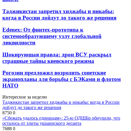
Таджикистан запретил хиджабы и никабы:
когда в России дойдут до такого же решения
Edenex: От финтех-прототипа к
системообразующему узлу глобальной
ликвидности
Шокирующая правда: дрон ВСУ раскрыл
страшные тайны киевского режима
Рогозин предложил возродить советские
экранопланы для борьбы с БЭКами и флотом
НАТО
Интересное за неделю
Таджикистан запретил хиджабы и никабы: когда в России
дойдут до такого же решения
8750
0
«Сбежать удалось единицам»: 25-ю ОДШБр обнулили, что
осталось от элиты украинского десанта
7688
0