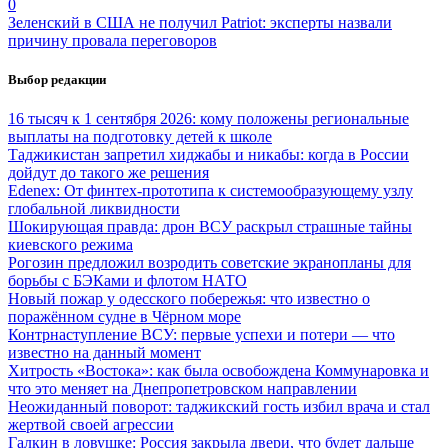
0
Зеленский в США не получил Patriot: эксперты назвали
причину провала переговоров
Выбор редакции
16 тысяч к 1 сентября 2026: кому положены региональные
выплаты на подготовку детей к школе
Таджикистан запретил хиджабы и никабы: когда в России
дойдут до такого же решения
Edenex: От финтех-прототипа к системообразующему узлу
глобальной ликвидности
Шокирующая правда: дрон ВСУ раскрыл страшные тайны
киевского режима
Рогозин предложил возродить советские экранопланы для
борьбы с БЭКами и флотом НАТО
Новый пожар у одесского побережья: что известно о
поражённом судне в Чёрном море
Контрнаступление ВСУ: первые успехи и потери — что
известно на данный момент
Хитрость «Востока»: как была освобождена Коммунаровка и
что это меняет на Днепропетровском направлении
Неожиданный поворот: таджикский гость избил врача и стал
жертвой своей агрессии
Галкин в ловушке: Россия закрыла двери, что будет дальше