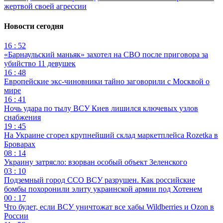
жертвой своей агрессии
Новости сегодня
16 : 52
«Барнаульский маньяк» захотел на СВО после приговора за
убийство 11 девушек
16 : 48
Европейские экс-чиновники тайно заговорили с Москвой о
мире
16 : 41
Ночь удара по тылу ВСУ Киев лишился ключевых узлов
снабжения
19 : 45
На Украине сгорел крупнейший склад маркетплейса Rozetka в
Броварах
08 : 14
Украину затрясло: взорван особый объект Зеленского
03 : 10
Подземный город ССО ВСУ разрушен. Как российские
бомбы похоронили элиту украинской армии под Хотенем
00 : 17
Что будет, если ВСУ уничтожат все хабы Wildberries и Ozon в
России