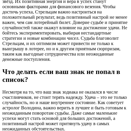
звёзд. Их позитивная энергия и вера в успех станут
основными факторами для финансового везения. Чтобы
достичь успеха, Стрельцам важно настроиться на
положительный результат, ведь позитивный настрой не менее
важен, чем сам лотерейный билет. Доверие судьбе и принятие
случайностей также окажут влияние на достижение удачи. Не
бойтесь экспериментировать, выбирая нестандартные
стратегии и новые комбинации чисел. Судьба благоволит
Стрельцам, и их оптимизм может привести не только к
выигрышу в лотерее, но и к другим приятным сюрпризам,
таким как выгодные сотрудничества или неожиданные
денежные поступления.
Что делать если ваш знак не попал в
список?
Несмотря на то, что ваш знак зодиака не оказался в числе
счастливчиков, не стоит терять надежду. Удача – это не только
случайность, но и наше внутреннее состояние. Как советует
астролог Володина, важно верить в лучшее и быть готовым к
неожиданным поворотам судьбы. Даже самые маленькие
успехи могут стать основой для больших достижений, а
позитивный настрой может притянуть удачу в самых
неожиданных обстоятельствах.