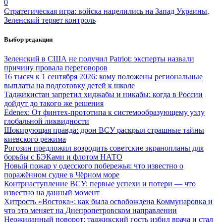
0
Стратегическая игра: войска нацелились на Запад Украины,
Зеленский теряет контроль
Выбор редакции
Зеленский в США не получил Patriot: эксперты назвали
причину провала переговоров
16 тысяч к 1 сентября 2026: кому положены региональные
выплаты на подготовку детей к школе
Таджикистан запретил хиджабы и никабы: когда в России
дойдут до такого же решения
Edenex: От финтех-прототипа к системообразующему узлу
глобальной ликвидности
Шокирующая правда: дрон ВСУ раскрыл страшные тайны
киевского режима
Рогозин предложил возродить советские экранопланы для
борьбы с БЭКами и флотом НАТО
Новый пожар у одесского побережья: что известно о
поражённом судне в Чёрном море
Контрнаступление ВСУ: первые успехи и потери — что
известно на данный момент
Хитрость «Востока»: как была освобождена Коммунаровка и
что это меняет на Днепропетровском направлении
Неожиданный поворот: таджикский гость избил врача и стал