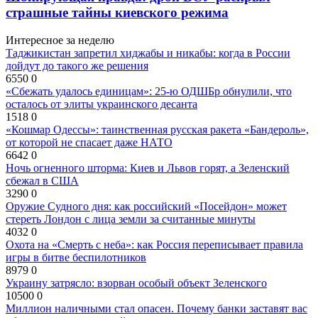
страшные тайны киевского режима
Интересное за неделю
Таджикистан запретил хиджабы и никабы: когда в России
дойдут до такого же решения
6550
0
«Сбежать удалось единицам»: 25-ю ОДШБр обнулили, что
осталось от элиты украинского десанта
1518
0
«Кошмар Одессы»: таинственная русская ракета «Бандероль»,
от которой не спасает даже НАТО
6642
0
Ночь огненного шторма: Киев и Львов горят, а Зеленский
сбежал в США
3290
0
Оружие Судного дня: как российский «Посейдон» может
стереть Лондон с лица земли за считанные минуты
4032
0
Охота на «Смерть с неба»: как Россия переписывает правила
игры в битве беспилотников
8979
0
Украину затрясло: взорван особый объект Зеленского
10500
0
Миллион наличными стал опасен. Почему банки заставят вас