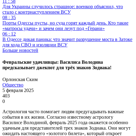
11 : 58
Для Украины случилось страшное: военкор объяснил, что
стало с контрнаступлением ВСУ
08 : 35
Порты Одессы пусты, но суда горят каждый день. Кто такие
«матросы удачи» и зачем они лезут под «Герани»
06 : 12
В Одессе дикая паника: что значит разрушение моста в Затоке
для хода СВО и изоляции ВСУ
Больше новостей
Февральские удачливцы: Василиса Володина
предсказывает джекпот для трёх знаков Зодиака!
Орлонская Ским
Общество
5 февраля 2025
403
0
Астрология часто помогает людям предугадывать важные
события в их жизни. Согласно известному астрологу
Василисе Володиной, февраль 2025 года окажется особенно
удачным для представителей трех знаков Зодиака. Они могут
ожидать настоящего «золотого билета», который откроет