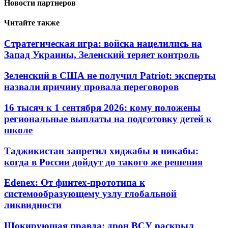
Новости партнеров
Читайте также
Стратегическая игра: войска нацелились на
Запад Украины, Зеленский теряет контроль
Зеленский в США не получил Patriot: эксперты
назвали причину провала переговоров
16 тысяч к 1 сентября 2026: кому положены
региональные выплаты на подготовку детей к
школе
Таджикистан запретил хиджабы и никабы:
когда в России дойдут до такого же решения
Edenex: От финтех-прототипа к
системообразующему узлу глобальной
ликвидности
Шокирующая правда: дрон ВСУ раскрыл