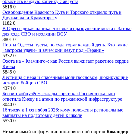
объяснять каждую копейку с августа
5616
0
Освобождение Красного Кута и Торского открыло путь к
Дружковке и Краматорску
1182
0
В Одессе дикая паника: что значит разрушение моста в Затоке
для хода СВО и изоляции ВСУ
3801
0
Порты Одессы пусты, но суда горят каждый день. Кто такие
«матросы удачи» и зачем они лезут под «Герани»
5332
0
Охота на «Фламинго»: как Россия выжигает ракетное сердце
Киева
5845
0
Лестница с неба и спасенный молитвословом, шокирующие
истории бойцов СВО
4374
0
Бензин «обнулён», склады горят: какРоссия зеркально
ответила Киеву на атаки по гражданской инфраструктуре
3040
0
16 тысяч к 1 сентября 2026: кому положены региональные
выплаты на подготовку детей к школе
5530
0
Независимый информационно-новостной портал
Командир
.