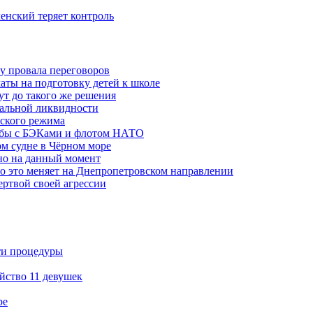
ленский теряет контроль
ну провала переговоров
аты на подготовку детей к школе
ут до такого же решения
бальной ликвидности
ского режима
рьбы с БЭКами и флотом НАТО
ом судне в Чёрном море
но на данный момент
то это меняет на Днепропетровском направлении
ертвой своей агрессии
ти процедуры
йство 11 девушек
ре