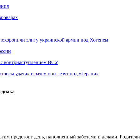
ения
Броварах
похоронили элиту украинской армии под Хотенем
оссии
о с контрнаступлением ВСУ
атросы удачи» и зачем они лезут под «Герани»
Зодиака
многим предстоит день, наполненный заботами и делами. Родите