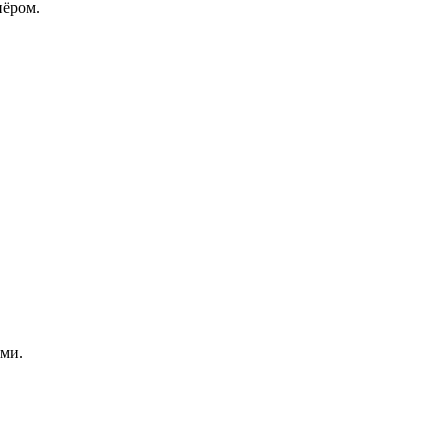
нёром.
ми.