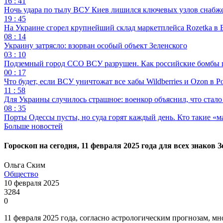
16 : 41
Ночь удара по тылу ВСУ Киев лишился ключевых узлов снабж
19 : 45
На Украине сгорел крупнейший склад маркетплейса Rozetka в 
08 : 14
Украину затрясло: взорван особый объект Зеленского
03 : 10
Подземный город ССО ВСУ разрушен. Как российские бомбы 
00 : 17
Что будет, если ВСУ уничтожат все хабы Wildberries и Ozon в Р
11 : 58
Для Украины случилось страшное: военкор объяснил, что стал
08 : 35
Порты Одессы пусты, но суда горят каждый день. Кто такие «м
Больше новостей
Гороскоп на сегодня, 11 февраля 2025 года для всех знаков 
Ольга Ским
Общество
10 февраля 2025
3284
0
11 февраля 2025 года, согласно астрологическим прогнозам, 