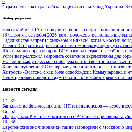
0
Стратегическая игра: войска нацелились на Запад Украины, Зе
Выбор редакции
Зеленский в США не получил Patriot: эксперты назвали причи
16 тысяч к 1 сентября 2026: кому положены региональные выпл
Таджикистан запретил хиджабы и никабы: когда в России дойд
Edenex: От финтех-прототипа к системообразующему узлу гло
Шокирующая правда: дрон ВСУ раскрыл страшные тайны киев
Рогозин предложил возродить советские экранопланы для бо
Новый пожар у одесского побережья: что известно о поражённ
Контрнаступление ВСУ: первые успехи и потери — что извест
Хитрость «Востока»: как была освобождена Коммунаровка и ч
Неожиданный поворот: таджикский гость избил врача и стал ж
Новости сегодня
17 : 37
Банкротство физических лиц, ИП и пенсионеров — особеннос
16 : 52
«Барнаульский маньяк» захотел на СВО после приговора за уби
16 : 48
Европейские экс-чиновники тайно заговорили с Москвой о ми