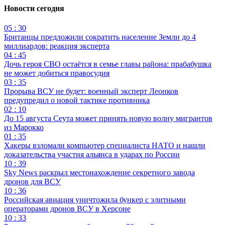
Новости сегодня
05 : 30
Британцы предложили сократить население Земли до 4
миллиардов: реакция эксперта
04 : 45
Дочь героя СВО остаётся в семье главы района: прабабушка
не может добиться правосудия
03 : 35
Прорыва ВСУ не будет: военный эксперт Леонков
предупредил о новой тактике противника
02 : 10
До 15 августа Сеута может принять новую волну мигрантов
из Марокко
01 : 35
Хакеры взломали компьютер специалиста НАТО и нашли
доказательства участия альянса в ударах по России
10 : 39
Sky News раскрыл местонахождение секретного завода
дронов для ВСУ
10 : 36
Российская авиация уничтожила бункер с элитными
операторами дронов ВСУ в Херсоне
10 : 33