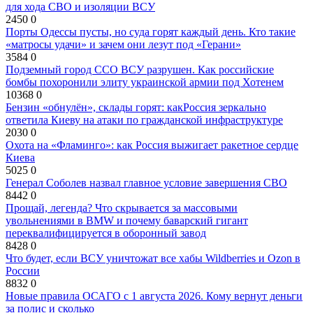
для хода СВО и изоляции ВСУ
2450
0
Порты Одессы пусты, но суда горят каждый день. Кто такие
«матросы удачи» и зачем они лезут под «Герани»
3584
0
Подземный город ССО ВСУ разрушен. Как российские
бомбы похоронили элиту украинской армии под Хотенем
10368
0
Бензин «обнулён», склады горят: какРоссия зеркально
ответила Киеву на атаки по гражданской инфраструктуре
2030
0
Охота на «Фламинго»: как Россия выжигает ракетное сердце
Киева
5025
0
Генерал Соболев назвал главное условие завершения СВО
8442
0
Прощай, легенда? Что скрывается за массовыми
увольнениями в BMW и почему баварский гигант
переквалифицируется в оборонный завод
8428
0
Что будет, если ВСУ уничтожат все хабы Wildberries и Ozon в
России
8832
0
Новые правила ОСАГО с 1 августа 2026. Кому вернут деньги
за полис и сколько