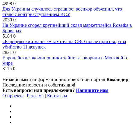
4998
0
Для Украины случилось страшное: военкор объяснил, что
стало с контрнаступлением ВСУ
2030
0
На Украине сгорел крупнейший склад маркетплейса Rozetka в
Броварах
5184
0
«Барнаульский маньяк» захотел на СВО после приговора за
убийство 11 девушек
2821
0
Европейские экс-чиновники тайно заговорили с Москвой о
мире
3115
0
Независимый информационно-новостной портал
Командир
.
Последние новости и события дня!
Есть вопросы или предложения?
Напишите нам
О проекте
|
Реклама
|
Контакты