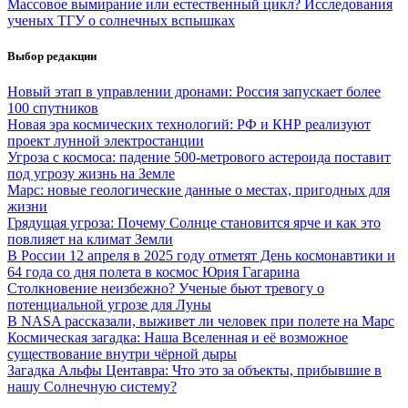
Массовое вымирание или естественный цикл? Исследования
ученых ТГУ о солнечных вспышках
Выбор редакции
Новый этап в управлении дронами: Россия запускает более
100 спутников
Новая эра космических технологий: РФ и КНР реализуют
проект лунной электростанции
Угроза с космоса: падение 500-метрового астероида поставит
под угрозу жизнь на Земле
Марс: новые геологические данные о местах, пригодных для
жизни
Грядущая угроза: Почему Солнце становится ярче и как это
повлияет на климат Земли
В России 12 апреля в 2025 году отметят День космонавтики и
64 года со дня полета в космос Юрия Гагарина
Столкновение неизбежно? Ученые бьют тревогу о
потенциальной угрозе для Луны
В NASA рассказали, выживет ли человек при полете на Марс
Космическая загадка: Наша Вселенная и её возможное
существование внутри чёрной дыры
Загадка Альфы Центавра: Что это за объекты, прибывшие в
нашу Солнечную систему?