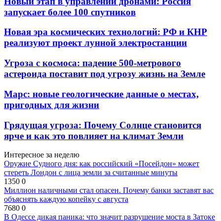
Новый этап в управлении дронами: Россия
запускает более 100 спутников
Новая эра космических технологий: РФ и КНР
реализуют проект лунной электростанции
Угроза с космоса: падение 500-метрового
астероида поставит под угрозу жизнь на Земле
Марс: новые геологические данные о местах,
пригодных для жизни
Грядущая угроза: Почему Солнце становится
ярче и как это повлияет на климат Земли
Интересное за неделю
Оружие Судного дня: как российский «Посейдон» может
стереть Лондон с лица земли за считанные минуты
1350
0
Миллион наличными стал опасен. Почему банки заставят вас
объяснять каждую копейку с августа
7680
0
В Одессе дикая паника: что значит разрушение моста в Затоке