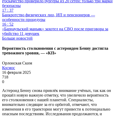
Роскачество проверило бургеры из 20 сетей: только три марки
безопасны
17 : 37
Банкротство физических лиц, ИП и пенсионеров —
особенности процедуры
16 : 52
«Барнаульский маньяк» захотел на СВО после приговора за
убийство 11 девушек
Больше новостей
Вероятность столкновения с астероидом Бенну достигла
тревожного уровня, — «КП»
Орлонская Ским
Космос
16 февраля 2025
718
0
Астероид Бенну снова привлёк внимание учёных, так как он
прошёл новую важную отметку, что увеличило вероятность
его столкновения с нашей планетой. Специалисты,
внимательно следящие за его орбитой, отмечают, что
изменения в его траектории могут привести к потенциально
опасным последствиям. Исследования продолжаются, и