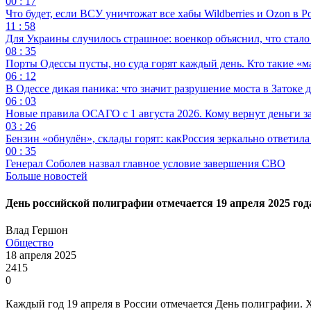
00 : 17
Что будет, если ВСУ уничтожат все хабы Wildberries и Ozon в Р
11 : 58
Для Украины случилось страшное: военкор объяснил, что стал
08 : 35
Порты Одессы пусты, но суда горят каждый день. Кто такие «м
06 : 12
В Одессе дикая паника: что значит разрушение моста в Затоке
06 : 03
Новые правила ОСАГО с 1 августа 2026. Кому вернут деньги за
03 : 26
Бензин «обнулён», склады горят: какРоссия зеркально ответил
00 : 35
Генерал Соболев назвал главное условие завершения СВО
Больше новостей
День российской полиграфии отмечается 19 апреля 2025 год
Влад Гершон
Общество
18 апреля 2025
2415
0
Каждый год 19 апреля в России отмечается День полиграфии. Х