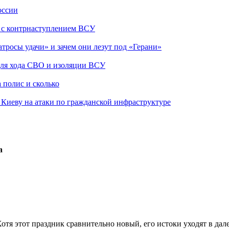
оссии
о с контрнаступлением ВСУ
атросы удачи» и зачем они лезут под «Герани»
 для хода СВО и изоляции ВСУ
 полис и сколько
а Киеву на атаки по гражданской инфраструктуре
а
отя этот праздник сравнительно новый, его истоки уходят в да