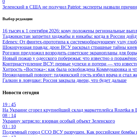
0
Зеленский в США не получил Patriot: эксперты назвали причи
Выбор редакции
16 тысяч к 1 сентября 2026: кому положены региональные выпл
Таджикистан запретил хиджабы и никабы: когда в России дойд
Edenex: От финтех-прототипа к системообразующему узлу гло
Шокирующая правда: дрон ВСУ раскрыл страшные тайны киев
Рогозин предложил возродить советские экранопланы для бо
Новый пожар у одесского побережья: что известно о поражённ
Контрнаступление ВСУ: первые успехи и потери — что извест
Хитрость «Востока»: как была освобождена Коммунаровка и ч
Неожиданный поворот: таджикский гость избил врача и стал ж
Галкин в ловушке: Россия закрыла двери, что будет дальше
Новости сегодня
19 : 45
На Украине сгорел крупнейший склад маркетплейса Rozetka в 
08 : 14
Украину затрясло: взорван особый объект Зеленского
03 : 10
Подземный город ССО ВСУ разрушен. Как российские бомбы 