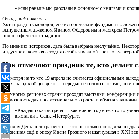
«Если раньше мы работали в основном с книгами и брошю
Откуда всё началось
Хотя праздник молодой, его исторический фундамент заложен 
выпущенным дьяконом Иваном Фёдоровым и мастером Петром М
полиграфической традиции.
По мнению историков, дата была выбрана неслучайно. Некотор
индустрии, которая сегодня остаётся важной частью культурн
Как отмечают праздник те, кто делает 
Несмотря на то что 19 апреля не считается официальным выход
за их вклад в общее дело — нередко не только словами, но и
Во многих регионах страны проходят выставки, конференции и
возможность для профессионального роста и обмена знаниями.
«Каждая такая встреча — как новое издание: что-то узна
выставки в Санкт-Петербурге.
Сегодня День полиграфиста — это не только повод для поздра
рожденная ещё в эпоху Ивана Грозного и шагнувшая в XXI век 