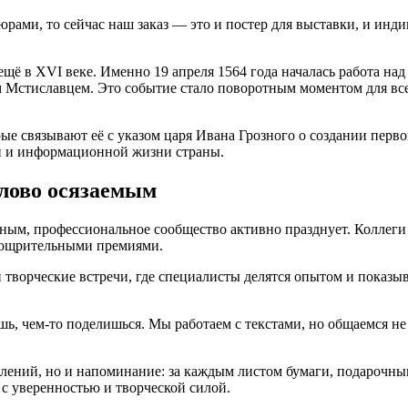
рами, то сейчас наш заказ — это и постер для выставки, и инд
ещё в XVI веке. Именно 19 апреля 1564 года началась работа на
стиславцем. Это событие стало поворотным моментом для всей
ые связывают её с указом царя Ивана Грозного о создании перв
ой и информационной жизни страны.
слово осязаемым
ным, профессиональное сообщество активно празднует. Коллеги 
 поощрительными премиями.
 творческие встречи, где специалисты делятся опытом и показы
ешь, чем-то поделишься. Мы работаем с текстами, но общаемся н
влений, но и напоминание: за каждым листом бумаги, подарочны
с уверенностью и творческой силой.