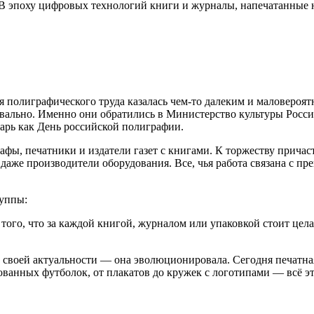
 В эпоху цифровых технологий книги и журналы, напечатанные 
 полиграфического труда казалась чем-то далеким и маловероятн
квально. Именно они обратились в Министерство культуры Росс
дарь как День российской полиграфии.
фы, печатники и издатели газет с книгами. К торжеству причастн
аже производители оборудования. Все, чья работа связана с пр
руппы:
 того, что за каждой книгой, журналом или упаковкой стоит цел
 своей актуальности — она эволюционировала. Сегодня печатная 
ванных футболок, от плакатов до кружек с логотипами — всё э