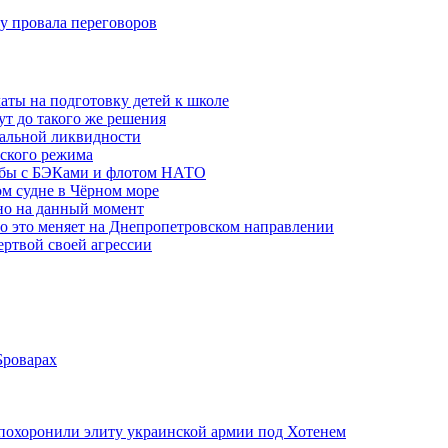
ну провала переговоров
аты на подготовку детей к школе
ут до такого же решения
бальной ликвидности
ского режима
рьбы с БЭКами и флотом НАТО
ом судне в Чёрном море
но на данный момент
то это меняет на Днепропетровском направлении
ертвой своей агрессии
Броварах
похоронили элиту украинской армии под Хотенем