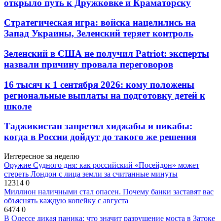
открыло путь к Дружковке и Краматорску
Стратегическая игра: войска нацелились на
Запад Украины, Зеленский теряет контроль
Зеленский в США не получил Patriot: эксперты
назвали причину провала переговоров
16 тысяч к 1 сентября 2026: кому положены
региональные выплаты на подготовку детей к
школе
Таджикистан запретил хиджабы и никабы:
когда в России дойдут до такого же решения
Интересное за неделю
Оружие Судного дня: как российский «Посейдон» может
стереть Лондон с лица земли за считанные минуты
12314
0
Миллион наличными стал опасен. Почему банки заставят вас
объяснять каждую копейку с августа
6474
0
В Одессе дикая паника: что значит разрушение моста в Затоке