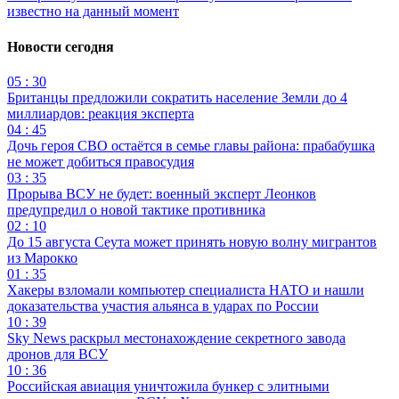
известно на данный момент
Новости сегодня
05 : 30
Британцы предложили сократить население Земли до 4
миллиардов: реакция эксперта
04 : 45
Дочь героя СВО остаётся в семье главы района: прабабушка
не может добиться правосудия
03 : 35
Прорыва ВСУ не будет: военный эксперт Леонков
предупредил о новой тактике противника
02 : 10
До 15 августа Сеута может принять новую волну мигрантов
из Марокко
01 : 35
Хакеры взломали компьютер специалиста НАТО и нашли
доказательства участия альянса в ударах по России
10 : 39
Sky News раскрыл местонахождение секретного завода
дронов для ВСУ
10 : 36
Российская авиация уничтожила бункер с элитными