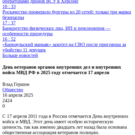
операторами дронов ВСУ в Херсоне
10 : 33
Роскачество проверило бургеры из 20 сетей: только три марки
безопасны
17 : 37
Банкротство физических лиц, ИП и пенсионеров —
особенности процедуры
16 : 52
«Барнаульский маньяк» захотел на СВО после приговора за
убийство 11 девушек
Больше новостей
День ветеранов органов внутренних дел и внутренних
войск МВД РФ в 2025 году отмечается 17 апреля
Влад Гершон
Общество
16 апреля 2025
2424
0
С 17 апреля 2011 года в России отмечается День внутренних
войск и МВД. Этот день имеет особую историческую
ценность, так как именно двадцать лет назад была основана
общественная ассоциация ветеранов полиции.