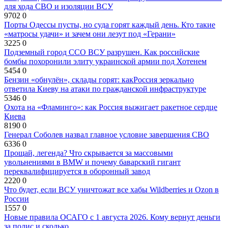
для хода СВО и изоляции ВСУ
9702
0
Порты Одессы пусты, но суда горят каждый день. Кто такие
«матросы удачи» и зачем они лезут под «Герани»
3225
0
Подземный город ССО ВСУ разрушен. Как российские
бомбы похоронили элиту украинской армии под Хотенем
5454
0
Бензин «обнулён», склады горят: какРоссия зеркально
ответила Киеву на атаки по гражданской инфраструктуре
5346
0
Охота на «Фламинго»: как Россия выжигает ракетное сердце
Киева
8190
0
Генерал Соболев назвал главное условие завершения СВО
6336
0
Прощай, легенда? Что скрывается за массовыми
увольнениями в BMW и почему баварский гигант
переквалифицируется в оборонный завод
2220
0
Что будет, если ВСУ уничтожат все хабы Wildberries и Ozon в
России
1557
0
Новые правила ОСАГО с 1 августа 2026. Кому вернут деньги
за полис и сколько