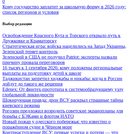
0
Кому государство заплатит за школьную форму в 2026 году:
список регионов и условия
Выбор редакции
Освобождение Красного Кута и Торского открыло путь к
Дружковке и Краматорску
Стратегическая игра: войска нацелились на Запад Украины,
Зеленский теряет контроль
Зеленский в США не получил Patriot: эксперты назвали
причину провала переговоров
16 тысяч к 1 сентября 2026: кому положены региональные
выплаты на подготовку детей к школе
Таджикистан запретил хиджабы и никабы: когда в России
дойдут до такого же решения
Edenex: От финтех-прототипа к системообразующему узлу
глобальной ликвидности
Шокирующая правда: дрон ВСУ раскрыл страшные тайны
киевского режима
Рогозин предложил возродить советские экранопланы для
борьбы с БЭКами и флотом НАТО
Новый пожар у одесского побережья: что известно о
поражённом судне в Чёрном море
Контрнаступление ВСУ: первые успехи и потери — что