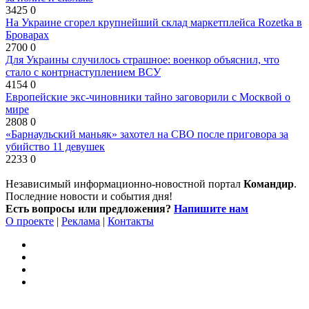
3425
0
На Украине сгорел крупнейший склад маркетплейса Rozetka в
Броварах
2700
0
Для Украины случилось страшное: военкор объяснил, что
стало с контрнаступлением ВСУ
4154
0
Европейские экс-чиновники тайно заговорили с Москвой о
мире
2808
0
«Барнаульский маньяк» захотел на СВО после приговора за
убийство 11 девушек
2233
0
Независимый информационно-новостной портал
Командир
.
Последние новости и события дня!
Есть вопросы или предложения?
Напишите нам
О проекте
|
Реклама
|
Контакты