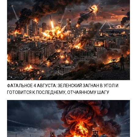
ФАТАЛЬНОЕ 4 АВГУСТА: ЗЕЛЕНСКИЙ ЗАГНАН В УГОЛ И
ГОТОВИТСЯ К ПОСЛЕДНЕМУ, ОТЧАЯННОМУ ШАГУ