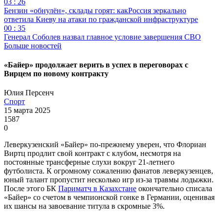
03 : 26
Бензин «обнулён», склады горят: какРоссия зеркально
ответила Киеву на атаки по гражданской инфраструктуре
00 : 35
Генерал Соболев назвал главное условие завершения СВО
Больше новостей
«Байер» продолжает верить в успех в переговорах с
Вирцем по новому контракту
Юлия Персенч
Спорт
15 марта 2025
1587
0
Леверкузенский «Байер» по-прежнему уверен, что Флориан
Виртц продлит свой контракт с клубом, несмотря на
постоянные трансферные слухи вокруг 21-летнего
футболиста. К огромному сожалению фанатов леверкузенцев,
юный талант пропустит несколько игр из-за травмы лодыжки.
После этого БК
Париматч в Казахстане
окончательно списала
«Байер» со счетом в чемпионской гонке в Германии, оценивая
их шансы на завоевание титула в скромные 3%.