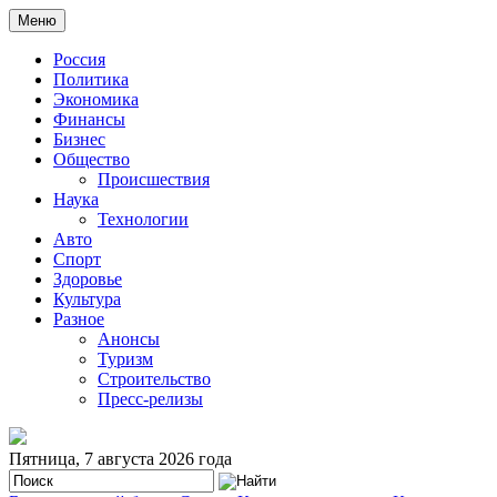
Меню
Россия
Политика
Экономика
Финансы
Бизнес
Общество
Происшествия
Наука
Технологии
Авто
Спорт
Здоровье
Культура
Разное
Анонсы
Туризм
Строительство
Пресс-релизы
Пятница, 7 августа 2026 года