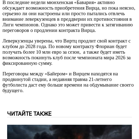
В последние недели мюнхенская «Бавария» активно
обсуждает возможность приобретения Вирца, но пока неясно,
серьезно ли они настроены или просто пытались отвлечь
внимание леверкузенцев в преддверии их противостояния в
Лиги чемпионов. Однако это может привести к затягиванию
переговоров о продлении контракта Вирца.
Леверкузенцы уверены, что Виртц продлит свой контракт с
клубом до 2028 года. По новому контракту Флориан будет
получать более 10 млн евро за сезон, а также будет иметь
возможность покинуть клуб после чемпионата мира 2026 за
фиксированную сумму.
Переговоры между «Байером» и Вирцем находятся на
продвинутой стадии, а недавняя травма 21-летнего
футболиста даст ему больше времени на обдумывание своего
будущего.
ЧИТАЙТЕ ТАКЖЕ