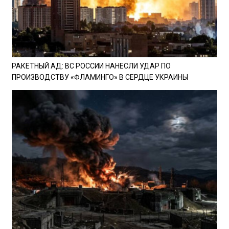
РАКЕТНЫЙ АД: ВС РОССИИ НАНЕСЛИ УДАР ПО
ПРОИЗВОДСТВУ «ФЛАМИНГО» В СЕРДЦЕ УКРАИНЫ