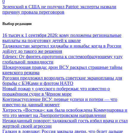
0
Зеленский в США не получил Patriot: эксперты назвали
причину провала переговоров
Выбор редакции
16 тысяч к 1 сентября 2026: кому положены региональные
выплаты на подготовку детей к школе
Таджикистан запретил хиджабы и никабы: когда в России
дойдут до такого же решения
Edenex: От финтех-прототипа к системообразующему узлу
глобальной ликвидности
Шокирующая правда: дрон ВСУ раскрыл страшные тайны
киевского режима
Рогозин предложил возродить советские экранопланы для
борьбы с БЭКами и флотом НАТО
Новый пожар у одесского побережья: что известно о
поражённом судне в Чёрном море
Контрнаступление ВСУ: первые успехи и потери — что
известно на данный момент
Хитрость «Востока»: как была освобождена Коммунаровка и
что это меняет на Днепропетровском направлении
Неожиданный поворот: таджикский гость избил врача и стал
жертвой своей агрессии
Галкин в ловушке: Россия закрыла двери, что будет дальше