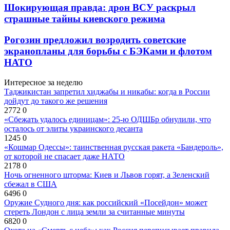
Шокирующая правда: дрон ВСУ раскрыл
страшные тайны киевского режима
Рогозин предложил возродить советские
экранопланы для борьбы с БЭКами и флотом
НАТО
Интересное за неделю
Таджикистан запретил хиджабы и никабы: когда в России
дойдут до такого же решения
2772
0
«Сбежать удалось единицам»: 25-ю ОДШБр обнулили, что
осталось от элиты украинского десанта
1245
0
«Кошмар Одессы»: таинственная русская ракета «Бандероль»,
от которой не спасает даже НАТО
2178
0
Ночь огненного шторма: Киев и Львов горят, а Зеленский
сбежал в США
6496
0
Оружие Судного дня: как российский «Посейдон» может
стереть Лондон с лица земли за считанные минуты
6820
0