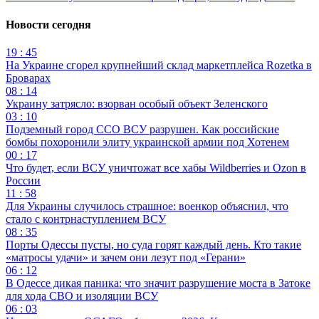
Новости сегодня
19 : 45
На Украине сгорел крупнейший склад маркетплейса Rozetka в
Броварах
08 : 14
Украину затрясло: взорван особый объект Зеленского
03 : 10
Подземный город ССО ВСУ разрушен. Как российские
бомбы похоронили элиту украинской армии под Хотенем
00 : 17
Что будет, если ВСУ уничтожат все хабы Wildberries и Ozon в
России
11 : 58
Для Украины случилось страшное: военкор объяснил, что
стало с контрнаступлением ВСУ
08 : 35
Порты Одессы пусты, но суда горят каждый день. Кто такие
«матросы удачи» и зачем они лезут под «Герани»
06 : 12
В Одессе дикая паника: что значит разрушение моста в Затоке
для хода СВО и изоляции ВСУ
06 : 03