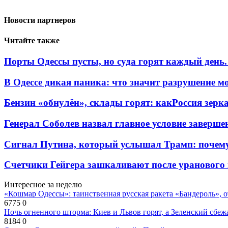
Новости партнеров
Читайте также
Порты Одессы пусты, но суда горят каждый день.
В Одессе дикая паника: что значит разрушение м
Бензин «обнулён», склады горят: какРоссия зерк
Генерал Соболев назвал главное условие заверш
Сигнал Путина, который услышал Трамп: почем
Счетчики Гейгера зашкаливают после уранового 
Интересное за неделю
«Кошмар Одессы»: таинственная русская ракета «Бандероль», 
6775
0
Ночь огненного шторма: Киев и Львов горят, а Зеленский сбе
8184
0