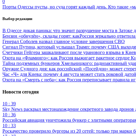
0
Порты Одессы пусты, но суда горят каждый день. Кто такие «м
Выбор редакции
В Одессе дикая паника: что значит разрушение моста в Затоке
Бензин «обнулён», склады горят: какРоссия зеркально ответил
Генерал Соболев назвал главное условие завершения СВО
Сигнал Путина, который услышал Трамп: почему США выходят
Счетчики Гейгера зашкаливают после уранового взрыва в Киев
Охота на «Фламинго»: как Россия выжигает ракетное сердце К
Тайна подземных бункеров Хмельницкого: радиоактивный уда
Оружие Судного дня: как российский «Посейдон» может стере
Час «Ч» для Киева: почему 4 августа может стать роковой датой
Охота на «Смерть с неба»: как Россия переписывает правила и
Новости сегодня
10 : 39
Sky News раскрыл местонахождение секретного завода дронов
10 : 36
Российская авиация уничтожила бункер с элитными оператор
10 : 33
Роскачество проверило бургеры из 20 сетей: только три марки 