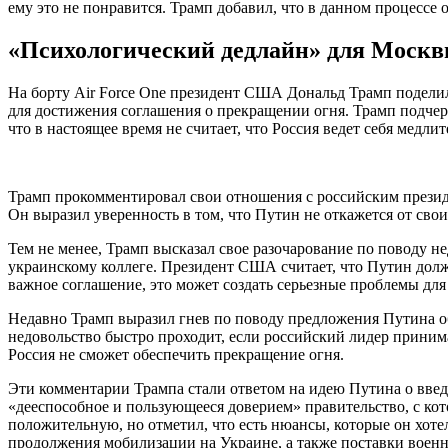
ему это не понравится. Трамп добавил, что в данном процессе
«Психологический дедлайн» для Москвы
На борту Air Force One президент США Дональд Трамп поделил
для достижения соглашения о прекращении огня. Трамп подчеркн
что в настоящее время не считает, что Россия ведет себя медли
Трамп прокомментировал свои отношения с российским президе
Он выразил уверенность в том, что Путин не откажется от свои
Тем не менее, Трамп высказал свое разочарование по поводу 
украинскому коллеге. Президент США считает, что Путин долже
важное соглашение, это может создать серьезные проблемы дл
Недавно Трамп выразил гнев по поводу предложения Путина об
недовольство быстро проходит, если российский лидер прини
Россия не сможет обеспечить прекращение огня.
Эти комментарии Трампа стали ответом на идею Путина о вве
«дееспособное и пользующееся доверием» правительство, с ко
положительную, но отметил, что есть нюансы, которые он хот
продолжения мобилизации на Украине, а также поставки военн