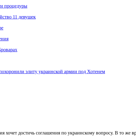
ти процедуры
йство 11 девушек
ре
ения
Броварах
похоронили элиту украинской армии под Хотенем
я хочет достичь соглашения по украинскому вопросу. В то же вр