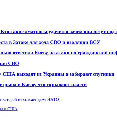
 Кто такие «матросы удачи» и зачем они лезут под
оста в Затоке для хода СВО и изоляции ВСУ
ально ответила Киеву на атаки по гражданской ин
ения СВО
у США выходят из Украины и забирают спутники
взрыва в Киеве, что скрывают власти
от которой не спасает даже НАТО
жал в США