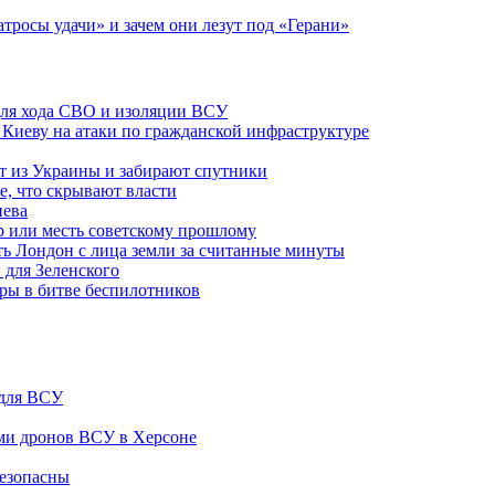
атросы удачи» и зачем они лезут под «Герани»
 для хода СВО и изоляции ВСУ
а Киеву на атаки по гражданской инфраструктуре
 из Украины и забирают спутники
е, что скрывают власти
иева
р или месть советскому прошлому
ть Лондон с лица земли за считанные минуты
 для Зеленского
гры в битве беспилотников
 для ВСУ
ами дронов ВСУ в Херсоне
безопасны