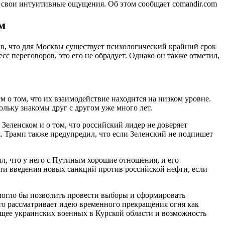
на свои интуитивные ощущения. Об этом сообщает comandir.com
м
в, что для Москвы существует психологический крайний срок
сс переговоров, это его не обрадует. Однако он также отметил,
о том, что их взаимодействие находится на низком уровне.
ольку знакомы друг с другом уже много лет.
еленском и о том, что российский лидер не доверяет
я. Трамп также предупредил, что если Зеленский не подпишет
л, что у него с Путиным хорошие отношения, и его
ти введения новых санкций против российской нефти, если
могло бы позволить провести выборы и сформировать
что рассматривает идею временного прекращения огня как
дущее украинских военных в Курской области и возможность