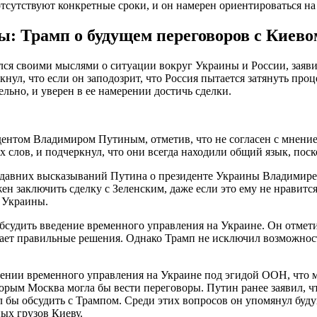
 отсутствуют конкретные сроки, и он намерен ориентироваться 
: Трамп о будущем переговоров с Киево
ся своими мыслями о ситуации вокруг Украины и России, заяви
ул, что если он заподозрит, что Россия пытается затянуть проце
тельно, и уверен в ее намерении достичь сделки.
нтом Владимиром Путиным, отметив, что не согласен с мнением 
х слов, и подчеркнул, что они всегда находили общий язык, поск
недавних высказываний Путина о президенте Украины Владимире З
н заключить сделку с Зеленским, даже если это ему не нравитс
я Украины.
судить введение временного управления на Украине. Он отмети
мает правильные решения. Однако Трамп не исключил возможнос
дении временного управления на Украине под эгидой ООН, что 
торым Москва могла бы вести переговоры. Путин ранее заявил, 
ел бы обсудить с Трампом. Среди этих вопросов он упомянул бу
ых грузов Киеву.