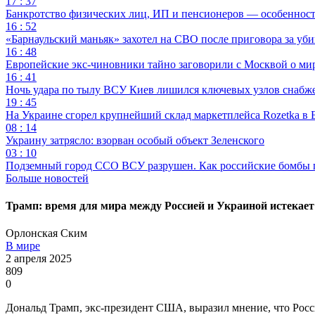
17 : 37
Банкротство физических лиц, ИП и пенсионеров — особеннос
16 : 52
«Барнаульский маньяк» захотел на СВО после приговора за уби
16 : 48
Европейские экс-чиновники тайно заговорили с Москвой о ми
16 : 41
Ночь удара по тылу ВСУ Киев лишился ключевых узлов снабж
19 : 45
На Украине сгорел крупнейший склад маркетплейса Rozetka в 
08 : 14
Украину затрясло: взорван особый объект Зеленского
03 : 10
Подземный город ССО ВСУ разрушен. Как российские бомбы 
Больше новостей
Трамп: время для мира между Россией и Украиной истекает
Орлонская Ским
В мире
2 апреля 2025
809
0
Дональд Трамп, экс-президент США, выразил мнение, что Росси