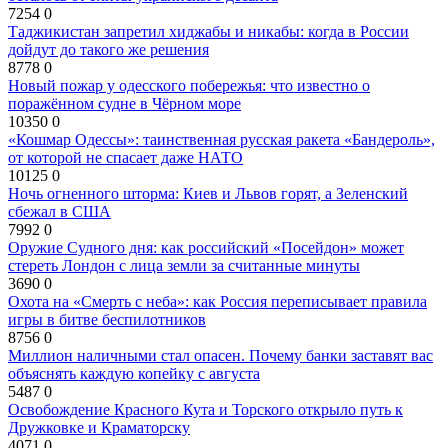
7254
0
Таджикистан запретил хиджабы и никабы: когда в России
дойдут до такого же решения
8778
0
Новый пожар у одесского побережья: что известно о
поражённом судне в Чёрном море
10350
0
«Кошмар Одессы»: таинственная русская ракета «Бандероль»,
от которой не спасает даже НАТО
10125
0
Ночь огненного шторма: Киев и Львов горят, а Зеленский
сбежал в США
7992
0
Оружие Судного дня: как российский «Посейдон» может
стереть Лондон с лица земли за считанные минуты
3690
0
Охота на «Смерть с неба»: как Россия переписывает правила
игры в битве беспилотников
8756
0
Миллион наличными стал опасен. Почему банки заставят вас
объяснять каждую копейку с августа
5487
0
Освобождение Красного Кута и Торского открыло путь к
Дружковке и Краматорску
4071
0