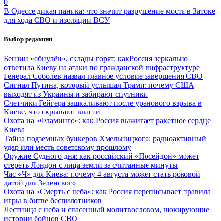
0
В Одессе дикая паника: что значит разрушение моста в Затоке
для хода СВО и изоляции ВСУ
Выбор редакции
Бензин «обнулён», склады горят: какРоссия зеркально
ответила Киеву на атаки по гражданской инфраструктуре
Генерал Соболев назвал главное условие завершения СВО
Сигнал Путина, который услышал Трамп: почему США
выходят из Украины и забирают спутники
Счетчики Гейгера зашкаливают после уранового взрыва в
Киеве, что скрывают власти
Охота на «Фламинго»: как Россия выжигает ракетное сердце
Киева
Тайна подземных бункеров Хмельницкого: радиоактивный
удар или месть советскому прошлому
Оружие Судного дня: как российский «Посейдон» может
стереть Лондон с лица земли за считанные минуты
Час «Ч» для Киева: почему 4 августа может стать роковой
датой для Зеленского
Охота на «Смерть с неба»: как Россия переписывает правила
игры в битве беспилотников
Лестница с неба и спасенный молитвословом, шокирующие
истории бойцов СВО