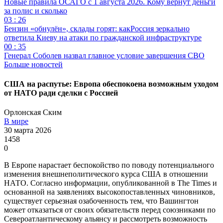
Новые правила ОСАГО с 1 августа 2026. Кому вернут деньги
за полис и сколько
03 : 26
Бензин «обнулён», склады горят: какРоссия зеркально
ответила Киеву на атаки по гражданской инфраструктуре
00 : 35
Генерал Соболев назвал главное условие завершения СВО
Больше новостей
США на распутье: Европа обеспокоена возможным уходом
от НАТО ради сделки с Россией
Орлонская Ским
В мире
30 марта 2026
1458
0
В Европе нарастает беспокойство по поводу потенциального
изменения внешнеполитического курса США в отношении
НАТО. Согласно информации, опубликованной в The Times и
основанной на заявлениях высокопоставленных чиновников,
существует серьезная озабоченность тем, что Вашингтон
может отказаться от своих обязательств перед союзниками по
Североатлантическому альянсу и рассмотреть возможность