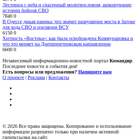
Лестница с неба и спасенный молитвословом, шокирующие
истории бойцов СВО
7840
0
В Одессе дикая паника: что значит разрушение моста в Затоке
для хода СВО и изоляции ВСУ
6150
0
Хитрость «Востока»: как была освобождена Коммунаровка и
что это меняет на Днепропетровском направлении
6600
0
Независимый информационно-новостной портал
Командир
.
Последние новости и события дня!
Есть вопросы или предложения?
Напишите нам
О проекте
|
Реклама
|
Контакты
© 2026 Все права защищены. Копирование и использование
информации разрешено только при наличии активной
гиперссылки на сайт.