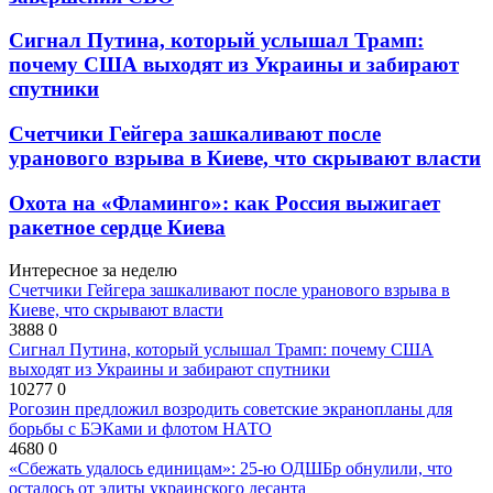
Сигнал Путина, который услышал Трамп:
почему США выходят из Украины и забирают
спутники
Счетчики Гейгера зашкаливают после
уранового взрыва в Киеве, что скрывают власти
Охота на «Фламинго»: как Россия выжигает
ракетное сердце Киева
Интересное за неделю
Счетчики Гейгера зашкаливают после уранового взрыва в
Киеве, что скрывают власти
3888
0
Сигнал Путина, который услышал Трамп: почему США
выходят из Украины и забирают спутники
10277
0
Рогозин предложил возродить советские экранопланы для
борьбы с БЭКами и флотом НАТО
4680
0
«Сбежать удалось единицам»: 25-ю ОДШБр обнулили, что
осталось от элиты украинского десанта