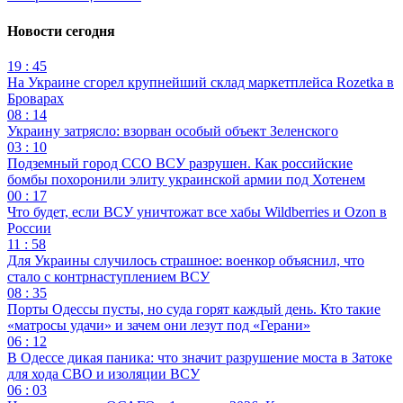
Новости сегодня
19 : 45
На Украине сгорел крупнейший склад маркетплейса Rozetka в
Броварах
08 : 14
Украину затрясло: взорван особый объект Зеленского
03 : 10
Подземный город ССО ВСУ разрушен. Как российские
бомбы похоронили элиту украинской армии под Хотенем
00 : 17
Что будет, если ВСУ уничтожат все хабы Wildberries и Ozon в
России
11 : 58
Для Украины случилось страшное: военкор объяснил, что
стало с контрнаступлением ВСУ
08 : 35
Порты Одессы пусты, но суда горят каждый день. Кто такие
«матросы удачи» и зачем они лезут под «Герани»
06 : 12
В Одессе дикая паника: что значит разрушение моста в Затоке
для хода СВО и изоляции ВСУ
06 : 03