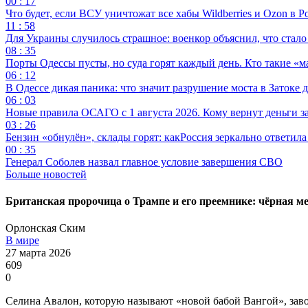
00 : 17
Что будет, если ВСУ уничтожат все хабы Wildberries и Ozon в Р
11 : 58
Для Украины случилось страшное: военкор объяснил, что стал
08 : 35
Порты Одессы пусты, но суда горят каждый день. Кто такие «м
06 : 12
В Одессе дикая паника: что значит разрушение моста в Затоке
06 : 03
Новые правила ОСАГО с 1 августа 2026. Кому вернут деньги за
03 : 26
Бензин «обнулён», склады горят: какРоссия зеркально ответил
00 : 35
Генерал Соболев назвал главное условие завершения СВО
Больше новостей
Британская пророчица о Трампе и его преемнике: чёрная м
Орлонская Ским
В мире
27 марта 2026
609
0
Селина Авалон, которую называют «новой бабой Вангой», завое