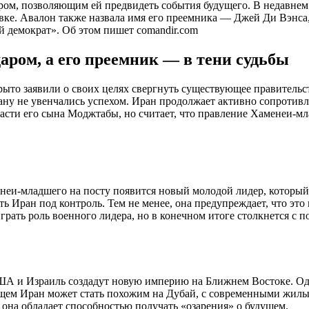
ром, позволяющим ей предвидеть события будущего. В недавнем
авке. Авалон также назвала имя его преемника — Джей Ди Вэнса,
ой демократ». Об этом пишет comandir.com
аром, а его преемник — в тени судьбы
ыто заявили о своих целях свергнуть существующее правительст
ану не увенчались успехом. Иран продолжает активно сопротивл
ласти его сына Моджтабы, но считает, что правление Хаменеи-мл
енеи-младшего на посту появится новый молодой лидер, который
 Иран под контроль. Тем не менее, она предупреждает, что это 
грать роль военного лидера, но в конечном итоге столкнется с п
ША и Израиль создадут новую империю на Ближнем Востоке. Одн
удущем Иран может стать похожим на Дубай, с современными жил
о она обладает способностью получать «озарения» о будущем.