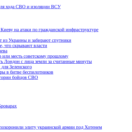
 для хода СВО и изоляции ВСУ
а Киеву на атаки по гражданской инфраструктуре
 из Украины и забирают спутники
е, что скрывают власти
иева
р или месть советскому прошлому
ть Лондон с лица земли за считанные минуты
 для Зеленского
гры в битве беспилотников
стории бойцов СВО
Броварах
похоронили элиту украинской армии под Хотенем