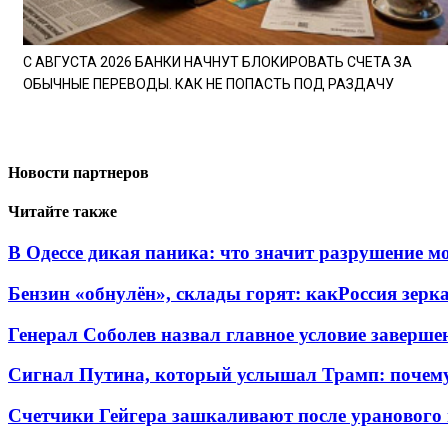
С АВГУСТА 2026 БАНКИ НАЧНУТ БЛОКИРОВАТЬ СЧЕТА ЗА
ОБЫЧНЫЕ ПЕРЕВОДЫ. КАК НЕ ПОПАСТЬ ПОД РАЗДАЧУ
Новости партнеров
Читайте также
В Одессе дикая паника: что значит разрушение м
Бензин «обнулён», склады горят: какРоссия зерк
Генерал Соболев назвал главное условие заверш
Сигнал Путина, который услышал Трамп: почем
Счетчики Гейгера зашкаливают после уранового 