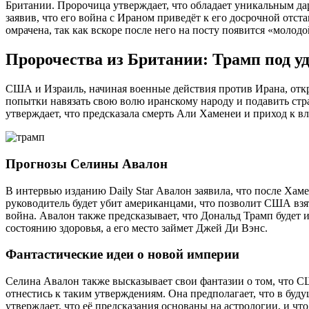
Британии. Пророчица утверждает, что обладает уникальным да
заявив, что его война с Ираном приведёт к его досрочной отст
омрачена, так как вскоре после него на посту появится «молод
Пророчества из Британии: Трамп под уд
США и Израиль, начиная военные действия против Ирана, откр
попытки навязать свою волю иранскому народу и подавить стр
утверждает, что предсказала смерть Али Хаменеи и приход к в
Прогнозы Селины Авалон
В интервью изданию Daily Star Авалон заявила, что после Хам
руководитель будет убит американцами, что позволит США взять
война. Авалон также предсказывает, что Дональд Трамп будет и
состоянию здоровья, а его место займет Джей Ди Вэнс.
Фантастические идеи о новой империи
Селина Авалон также высказывает свои фантазии о том, что С
отнестись к таким утверждениям. Она предполагает, что в б
утверждает, что её предсказания основаны на астрологии, и чт