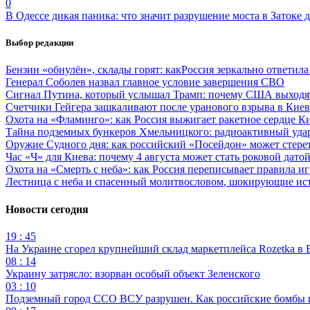
0
В Одессе дикая паника: что значит разрушение моста в Затоке
Выбор редакции
Бензин «обнулён», склады горят: какРоссия зеркально ответил
Генерал Соболев назвал главное условие завершения СВО
Сигнал Путина, который услышал Трамп: почему США выходят
Счетчики Гейгера зашкаливают после уранового взрыва в Киев
Охота на «Фламинго»: как Россия выжигает ракетное сердце К
Тайна подземных бункеров Хмельницкого: радиоактивный уда
Оружие Судного дня: как российский «Посейдон» может стере
Час «Ч» для Киева: почему 4 августа может стать роковой датой
Охота на «Смерть с неба»: как Россия переписывает правила и
Лестница с неба и спасенный молитвословом, шокирующие и
Новости сегодня
19 : 45
На Украине сгорел крупнейший склад маркетплейса Rozetka в 
08 : 14
Украину затрясло: взорван особый объект Зеленского
03 : 10
Подземный город ССО ВСУ разрушен. Как российские бомбы 