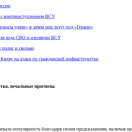
оссии
о с контрнаступлением ВСУ
атросы удачи» и зачем они лезут под «Герани»
 для хода СВО и изоляции ВСУ
 полис и сколько
а Киеву на атаки по гражданской инфраструктуре
етка, печальные прогнозы
вала популярность благодаря своим предсказаниям, включая пре