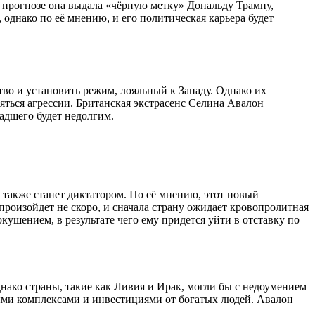
 прогнозе она выдала «чёрную метку» Дональду Трампу,
 однако по её мнению, и его политическая карьера будет
во и установить режим, лояльный к Западу. Однако их
яться агрессии. Британская экстрасенс Селина Авалон
адшего будет недолгим.
 также станет диктатором. По её мнению, этот новый
произойдет не скоро, и сначала страну ожидает кровопролитная
окушением, в результате чего ему придется уйти в отставку по
ако страны, такие как Ливия и Ирак, могли бы с недоумением
ыми комплексами и инвестициями от богатых людей. Авалон