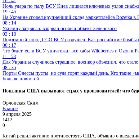
16 : 41
Ночь удара по тылу ВСУ Киев лишился ключевых узлов снабж
19 : 45
На Украине сгорел крупнейший склад маркетплейса Rozetka в 
08 : 14
Украину затрясло: взорван особый объект Зеленского
03 : 10
Подземный город ССО ВСУ разрушен. Как российские бомбы 
00 : 17
Что будет, если ВСУ уничтожат все хабы Wildberries и Ozon в Р
11 : 58
Для Украины случилось страшное: военкор объяснил, что стал
08 : 35
Порты Одессы пусты, но суда горят каждый день. Кто такие «м
Больше новостей
Пошлины США вызывают страх у производителей: что буде
Орлонская Ским
В мире
9 апреля 2025
1412
0
Китай решил активно противостоять США, объявив о введении