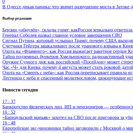
0
В Одессе дикая паника: что значит разрушение моста в Затоке
Выбор редакции
Бензин «обнулён», склады горят: какРоссия зеркально ответил
Генерал Соболев назвал главное условие завершения СВО
Сигнал Путина, который услышал Трамп: почему США выходят
Счетчики Гейгера зашкаливают после уранового взрыва в Киев
Охота на «Фламинго»: как Россия выжигает ракетное сердце К
Тайна подземных бункеров Хмельницкого: радиоактивный уда
Оружие Судного дня: как российский «Посейдон» может стере
Час «Ч» для Киева: почему 4 августа может стать роковой датой
Охота на «Смерть с неба»: как Россия переписывает правила и
Лестница с неба и спасенный молитвословом, шокирующие и
Новости сегодня
17 : 37
Банкротство физических лиц, ИП и пенсионеров — особеннос
16 : 52
«Барнаульский маньяк» захотел на СВО после приговора за уби
16 : 48
Европейские экс-чиновники тайно заговорили с Москвой о ми