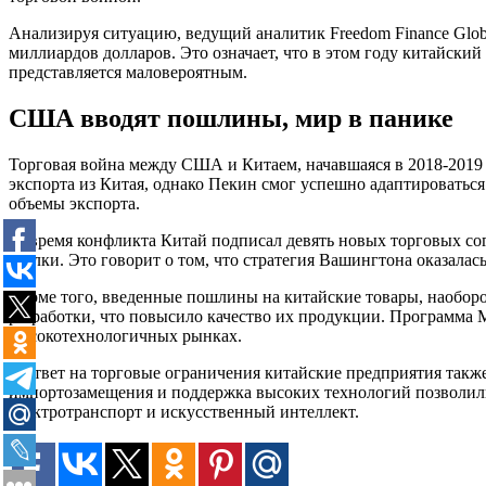
Анализируя ситуацию, ведущий аналитик Freedom Finance Glob
миллиардов долларов. Это означает, что в этом году китайски
представляется маловероятным.
США вводят пошлины, мир в панике
Торговая война между США и Китаем, начавшаяся в 2018-2019 
экспорта из Китая, однако Пекин смог успешно адаптироватьс
объемы экспорта.
За время конфликта Китай подписал девять новых торговых со
сделки. Это говорит о том, что стратегия Вашингтона оказалас
Кроме того, введенные пошлины на китайские товары, наоборо
разработки, что повысило качество их продукции. Программа 
высокотехнологичных рынках.
В ответ на торговые ограничения китайские предприятия такж
импортозамещения и поддержка высоких технологий позволили 
электротранспорт и искусственный интеллект.