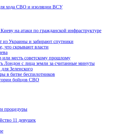
 для хода СВО и изоляции ВСУ
а Киеву на атаки по гражданской инфраструктуре
 из Украины и забирают спутники
е, что скрывают власти
иева
р или месть советскому прошлому
ть Лондон с лица земли за считанные минуты
 для Зеленского
гры в битве беспилотников
стории бойцов СВО
ти процедуры
йство 11 девушек
ре