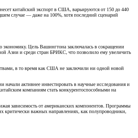
онесет китайский экспорт в США, варьируются от 150 до 440
удшем случае — даже на 100%, хотя последний сценарий
ую экономику. Цель Вашингтона заключалась в сокращении
ной Азии и среди стран БРИКС, что позволило ему увеличить
ствами, в то время как США не заключили ни одной новой
ии начали активнее инвестировать в научные исследования и
в китайским компаниям стать конкурентоспособными на
снижая зависимость от американских компонентов. Программы
ких критически важных направлениях, как полупроводники,