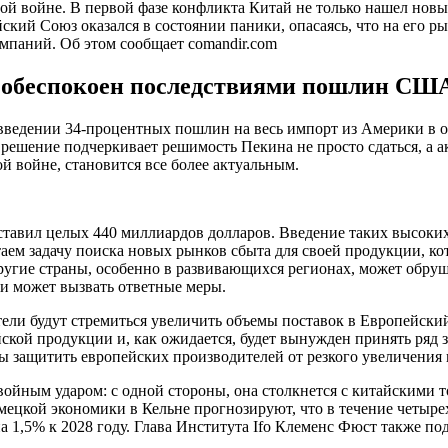
ой войне. В первой фазе конфликта Китай не только нашел новы
йский Союз оказался в состоянии паники, опасаясь, что на его 
омпаний. Об этом сообщает comandir.com
р обеспокоен последствиями пошлин СШ
введении 34-процентных пошлин на весь импорт из Америки в о
решение подчеркивает решимость Пекина не просто сдаться, а ак
ой войне, становится все более актуальным.
ставил целых 440 миллиардов долларов. Введение таких высок
аем задачу поиска новых рынков сбыта для своей продукции, ко
другие страны, особенно в развивающихся регионах, может обруш
и может вызвать ответные меры.
ели будут стремиться увеличить объемы поставок в Европейский
ской продукции и, как ожидается, будет вынужден принять ряд
бы защитить европейских производителей от резкого увеличения
ойным ударом: с одной стороны, она столкнется с китайскими то
ецкой экономики в Кельне прогнозируют, что в течение четыре
 1,5% к 2028 году. Глава Института Ifo Клеменс Фюст также под