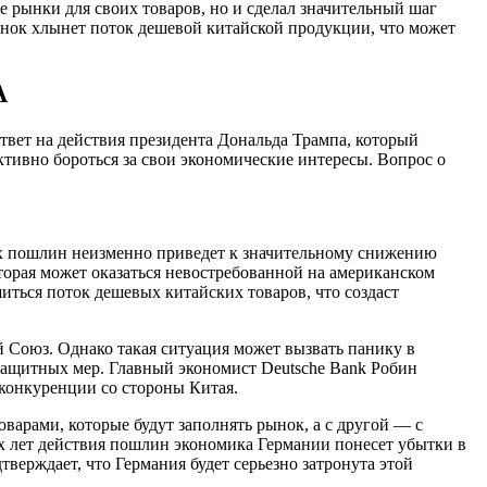
е рынки для своих товаров, но и сделал значительный шаг
рынок хлынет поток дешевой китайской продукции, что может
А
твет на действия президента Дональда Трампа, который
тивно бороться за свои экономические интересы. Вопрос о
их пошлин неизменно приведет к значительному снижению
торая может оказаться невостребованной на американском
иться поток дешевых китайских товаров, что создаст
 Союз. Однако такая ситуация может вызвать панику в
 защитных мер. Главный экономист Deutsche Bank Робин
 конкуренции со стороны Китая.
варами, которые будут заполнять рынок, а с другой — с
х лет действия пошлин экономика Германии понесет убытки в
тверждает, что Германия будет серьезно затронута этой