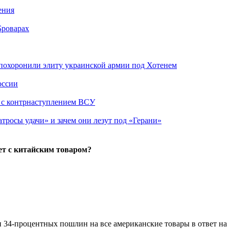
ения
Броварах
похоронили элиту украинской армии под Хотенем
оссии
о с контрнаступлением ВСУ
атросы удачи» и зачем они лезут под «Герани»
т с китайским товаром?
 34-процентных пошлин на все американские товары в ответ на