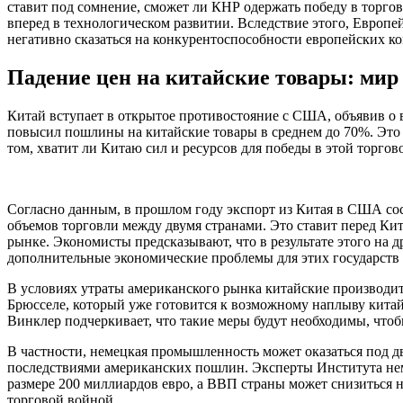
ставит под сомнение, сможет ли КНР одержать победу в торгов
вперед в технологическом развитии. Вследствие этого, Европе
негативно сказаться на конкурентоспособности европейских к
Падение цен на китайские товары: ми
Китай вступает в открытое противостояние с США, объявив о 
повысил пошлины на китайские товары в среднем до 70%. Это 
том, хватит ли Китаю сил и ресурсов для победы в этой торгов
Согласно данным, в прошлом году экспорт из Китая в США со
объемов торговли между двумя странами. Это ставит перед Кит
рынке. Экономисты предсказывают, что в результате этого на 
дополнительные экономические проблемы для этих государств 
В условиях утраты американского рынка китайские производит
Брюсселе, который уже готовится к возможному наплыву китай
Винклер подчеркивает, что такие меры будут необходимы, что
В частности, немецкая промышленность может оказаться под дв
последствиями американских пошлин. Эксперты Института нем
размере 200 миллиардов евро, а ВВП страны может снизиться на
торговой войной.