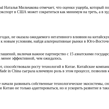
al Наталья Мильчакова отмечает, что оценки ущерба, который п
й экспорт в США может сократиться как минимум на треть, а в х
годах, не оказала ожидаемого негативного влияния на китайск
я к новым условиям, найдя альтернативные рынки в Юго-Восточ
глашений, включая важное партнерство с 15 азиатскими государ
ь менее эффективной, чем ожидалось.
т, способствовали росту технологий в Китае. Китайские компан
Made in China сыграла ключевую роль в этом процессе, позволи
е начали развивать собственные технологические экосистемы, 
Китаю не только адаптироваться, но и ускорить развитие в та